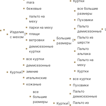
Куртки
mara
бежевые
все большие
размеры
пальто на
Пуховики
меху
Пальто
парки на меху
демисезонные
Изделия
плащи
с мехом
Пальто из
Большие
ветровки
шерсти
размеры
демисезонные
Пальто
куртки
альпака
все куртки
Пальто на
меху
демисезонные
Куртки
зимние
Куртки
итальянские
все куртки
кожаные
Пуховики
Пальто
все
демисезонные
большие
размеры
Пальто из
Куртки