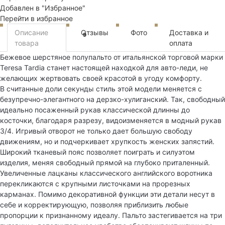
Добавлен в "Избранное"
Перейти в избранное
Описание
Отзывы
Фото
Доставка и
9
товара
оплата
Бежевое шерстяное полупальто от итальянской торговой марки
Teresa Tardia станет настоящей находкой для авто-леди, не
желающих жертвовать своей красотой в угоду комфорту.
В считанные доли секунды стиль этой модели меняется с
безупречно-элегантного на дерзко-хулиганский. Так, свободный
идеально посаженный рукав классической длинны до
косточки, благодаря разрезу, видоизменяется в модный рукав
3/4. Игривый отворот не только дает большую свободу
движениям, но и подчеркивает хрупкость женских запястий.
Широкий тканевый пояс позволяет поиграть и силуэтом
изделия, меняя свободный прямой на глубоко приталенный.
Увеличенные лацканы классического английского воротника
перекликаются с крупными листочками на прорезных
карманах. Помимо декоративной функции эти детали несут в
себе и корректирующую, позволяя приблизить любые
пропорции к признанному идеалу. Пальто застегивается на три