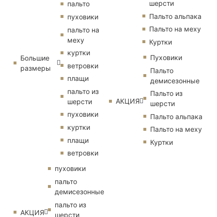
шерсти
пальто
Пальто альпака
пуховики
Пальто на меху
пальто на
меху
Куртки
куртки
Пуховики
Большие
ветровки
размеры
Пальто
плащи
демисезонные
пальто из
Пальто из
АКЦИЯ
шерсти
шерсти
пуховики
Пальто альпака
куртки
Пальто на меху
плащи
Куртки
ветровки
пуховики
пальто
демисезонные
пальто из
АКЦИЯ
шерсти