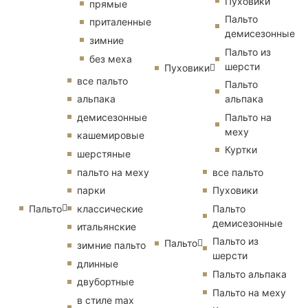
Пуховики
прямые
Пальто
приталенные
демисезонные
зимние
Пальто из
без меха
шерсти
Пуховики
все пальто
Пальто
альпака
альпака
демисезонные
Пальто на
меху
кашемировые
Куртки
шерстяные
пальто на меху
все пальто
парки
Пуховики
Пальто
классические
Пальто
демисезонные
итальянские
Пальто из
Пальто
зимние пальто
шерсти
длинные
Пальто альпака
двубортные
Пальто на меху
в стиле max