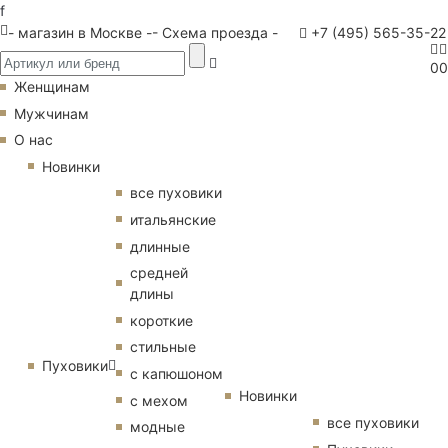
f
- магазин в Москве -
- Схема проезда -
+7 (495) 565-35-22
0
0
Женщинам
Мужчинам
О нас
Новинки
все пуховики
итальянские
длинные
средней
длины
короткие
стильные
Пуховики
с капюшоном
Новинки
с мехом
все пуховики
модные