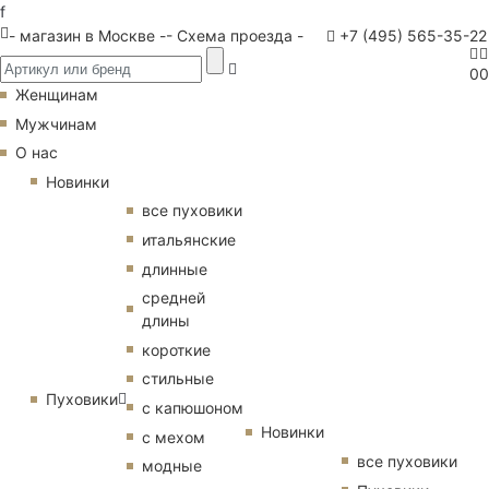
f
- магазин в Москве -
- Схема проезда -
+7 (495) 565-35-22
0
0
Женщинам
Мужчинам
О нас
Новинки
все пуховики
итальянские
длинные
средней
длины
короткие
стильные
Пуховики
с капюшоном
Новинки
с мехом
все пуховики
модные