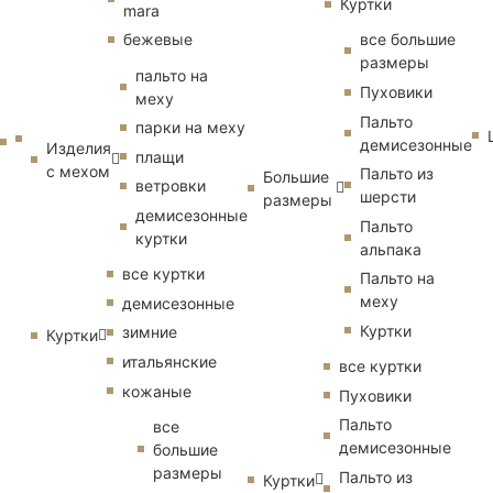
Куртки
mara
бежевые
все большие
размеры
пальто на
Пуховики
меху
Пальто
парки на меху
демисезонные
Изделия
плащи
с мехом
Пальто из
Большие
ветровки
шерсти
размеры
демисезонные
Пальто
куртки
альпака
все куртки
Пальто на
меху
демисезонные
Куртки
зимние
Куртки
итальянские
все куртки
кожаные
Пуховики
Пальто
все
демисезонные
большие
размеры
Пальто из
Куртки