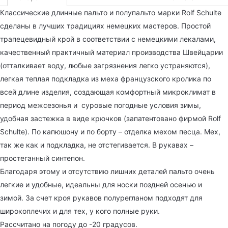
Классические длинные пальто и полупальто марки Rolf Schulte
сделаны в лучших традициях немецких мастеров. Простой
трапецевидный крой в соответствии с немецкими лекалами,
качественный практичный материал производства Швейцарии
(отталкивает воду, любые загрязнения легко устраняются),
легкая теплая подкладка из меха французского кролика по
всей длине изделия, создающая комфортный микроклимат в
период межсезонья и суровые погодные условия зимы,
удобная застежка в виде крючков (запатентовано фирмой Rolf
Schulte). По капюшону и по борту – отделка мехом песца. Мех,
так же как и подкладка, не отстегивается. В рукавах –
простеганный синтепон.
Благодаря этому и отсутствию лишних деталей пальто очень
легкие и удобные, идеальны для носки поздней осенью и
зимой. За счет кроя рукавов полурегланом подходят для
широкоплечих и для тех, у кого полные руки.
Рассчитано на погоду до -20 градусов.