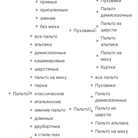
Пуховики
прямые
Пальто
приталенные
демисезонные
зимние
Пальто из
без меха
шерсти
Пуховики
все пальто
Пальто
альпака
альпака
демисезонные
Пальто на
меху
кашемировые
Куртки
шерстяные
пальто на меху
все пальто
парки
Пуховики
Пальто
классические
Пальто
демисезонные
итальянские
Пальто из
Пальто
зимние пальто
шерсти
длинные
Пальто альпака
двубортные
Пальто на меху
в стиле max