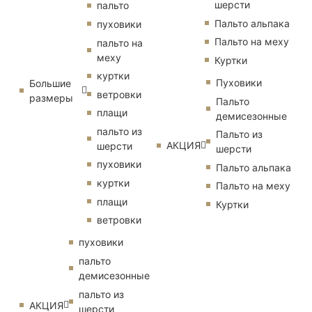
шерсти
пальто
Пальто альпака
пуховики
Пальто на меху
пальто на
меху
Куртки
куртки
Пуховики
Большие
ветровки
размеры
Пальто
плащи
демисезонные
пальто из
Пальто из
АКЦИЯ
шерсти
шерсти
пуховики
Пальто альпака
куртки
Пальто на меху
плащи
Куртки
ветровки
пуховики
пальто
демисезонные
пальто из
АКЦИЯ
шерсти