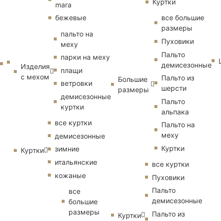
Куртки
mara
бежевые
все большие
размеры
пальто на
Пуховики
меху
Пальто
парки на меху
демисезонные
Изделия
плащи
с мехом
Пальто из
Большие
ветровки
шерсти
размеры
демисезонные
Пальто
куртки
альпака
все куртки
Пальто на
меху
демисезонные
Куртки
зимние
Куртки
итальянские
все куртки
кожаные
Пуховики
Пальто
все
демисезонные
большие
размеры
Пальто из
Куртки