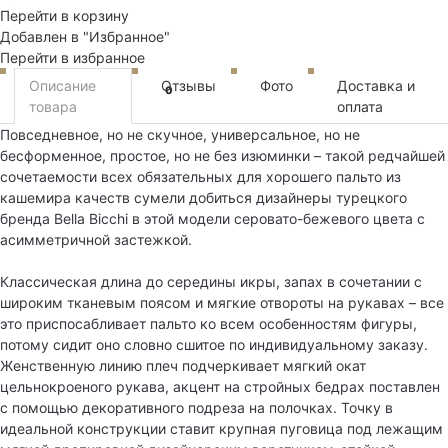
Перейти в корзину
Добавлен в "Избранное"
Перейти в избранное
Описание
Отзывы
Фото
Доставка и
0
товара
оплата
Повседневное, но не скучное, универсальное, но не
бесформенное, простое, но не без изюминки – такой редчайшей
сочетаемости всех обязательных для хорошего пальто из
кашемира качеств сумели добиться дизайнеры турецкого
бренда Bella Bicchi в этой модели серовато-бежевого цвета с
асимметричной застежкой.
Классическая длина до середины икры, запах в сочетании с
широким тканевым поясом и мягкие отвороты на рукавах – все
это приспосабливает пальто ко всем особенностям фигуры,
потому сидит оно словно сшитое по индивидуальному заказу.
Женственную линию плеч подчеркивает мягкий окат
цельнокроеного рукава, акцент на стройных бедрах поставлен
с помощью декоративного подреза на полочках. Точку в
идеальной конструкции ставит крупная пуговица под лежащим