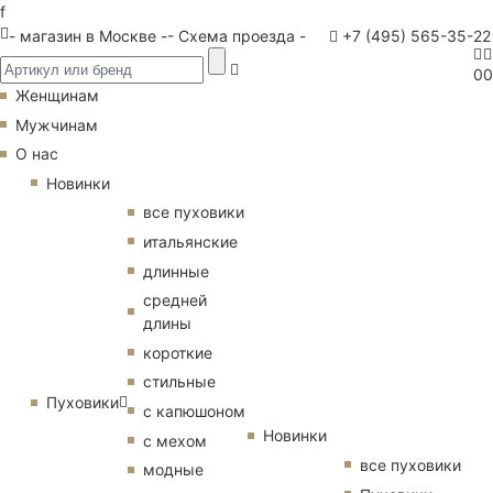
f
- магазин в Москве -
- Схема проезда -
+7 (495) 565-35-22
0
0
Женщинам
Мужчинам
О нас
Новинки
все пуховики
итальянские
длинные
средней
длины
короткие
стильные
Пуховики
с капюшоном
Новинки
с мехом
все пуховики
модные