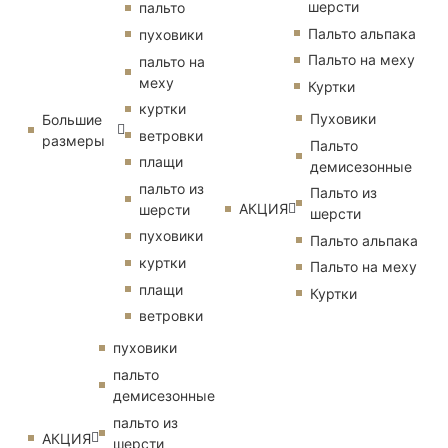
шерсти
пальто
Пальто альпака
пуховики
Пальто на меху
пальто на
меху
Куртки
куртки
Пуховики
Большие
ветровки
размеры
Пальто
плащи
демисезонные
пальто из
Пальто из
АКЦИЯ
шерсти
шерсти
пуховики
Пальто альпака
куртки
Пальто на меху
плащи
Куртки
ветровки
пуховики
пальто
демисезонные
пальто из
АКЦИЯ
шерсти