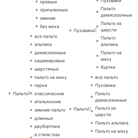
Пуховики
прямые
Пальто
приталенные
демисезонные
зимние
Пальто из
без меха
шерсти
Пуховики
все пальто
Пальто
альпака
альпака
демисезонные
Пальто на
меху
кашемировые
Куртки
шерстяные
пальто на меху
все пальто
парки
Пуховики
Пальто
классические
Пальто
демисезонные
итальянские
Пальто из
Пальто
зимние пальто
шерсти
длинные
Пальто альпака
двубортные
Пальто на меху
в стиле max