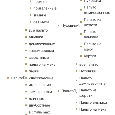
Пуховики
прямые
Пальто
приталенные
демисезонные
зимние
Пальто из
без меха
шерсти
Пуховики
все пальто
Пальто
альпака
альпака
демисезонные
Пальто на
меху
кашемировые
Куртки
шерстяные
пальто на меху
все пальто
парки
Пуховики
Пальто
классические
Пальто
демисезонные
итальянские
Пальто из
Пальто
зимние пальто
шерсти
длинные
Пальто альпака
двубортные
Пальто на меху
в стиле max