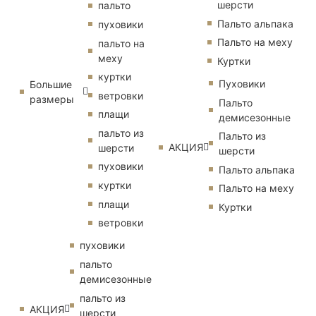
шерсти
пальто
Пальто альпака
пуховики
Пальто на меху
пальто на
меху
Куртки
куртки
Пуховики
Большие
ветровки
размеры
Пальто
плащи
демисезонные
пальто из
Пальто из
АКЦИЯ
шерсти
шерсти
пуховики
Пальто альпака
куртки
Пальто на меху
плащи
Куртки
ветровки
пуховики
пальто
демисезонные
пальто из
АКЦИЯ
шерсти