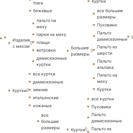
Куртки
mara
бежевые
все большие
размеры
пальто на
Пуховики
меху
Пальто
парки на меху
демисезонные
Изделия
плащи
с мехом
Пальто из
Большие
ветровки
шерсти
размеры
демисезонные
Пальто
куртки
альпака
все куртки
Пальто на
меху
демисезонные
Куртки
зимние
Куртки
итальянские
все куртки
кожаные
Пуховики
Пальто
все
демисезонные
большие
размеры
Пальто из
Куртки