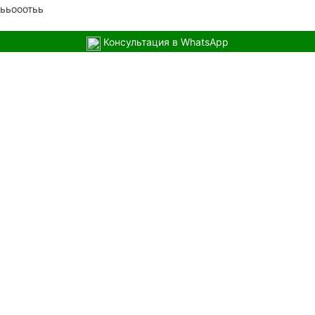
ььооотьь
Консультация в WhatsApp