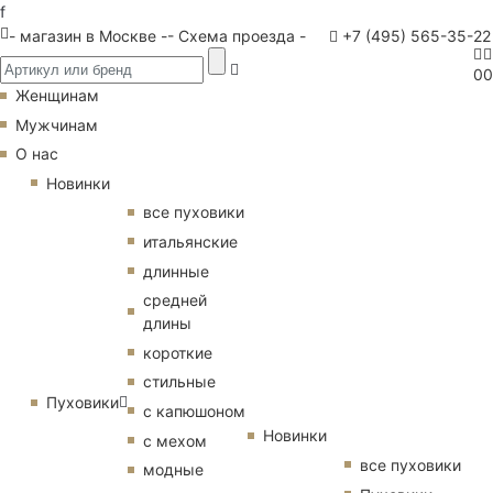
f
- магазин в Москве -
- Схема проезда -
+7 (495) 565-35-22
0
0
Женщинам
Мужчинам
О нас
Новинки
все пуховики
итальянские
длинные
средней
длины
короткие
стильные
Пуховики
с капюшоном
Новинки
с мехом
все пуховики
модные