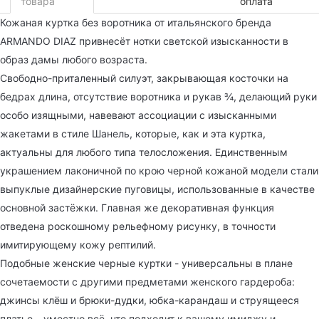
товара
оплата
Кожаная куртка без воротника от итальянского бренда
ARMANDO DIAZ привнесёт нотки светской изысканности в
образ дамы любого возраста.
Свободно-приталенный силуэт, закрывающая косточки на
бедрах длина, отсутствие воротника и рукав ¾, делающий руки
особо изящными, навевают ассоциации с изысканными
жакетами в стиле Шанель, которые, как и эта куртка,
актуальны для любого типа телосложения. Единственным
украшением лаконичной по крою черной кожаной модели стали
выпуклые дизайнерские пуговицы, использованные в качестве
основной застёжки. Главная же декоративная функция
отведена роскошному рельефному рисунку, в точности
имитирующему кожу рептилий.
Подобные женские черные куртки - универсальны в плане
сочетаемости с другими предметами женского гардероба:
джинсы клёш и брюки-дудки, юбка-карандаш и струящееся
платье – уместно всё, что подходит к вашему имиджу и