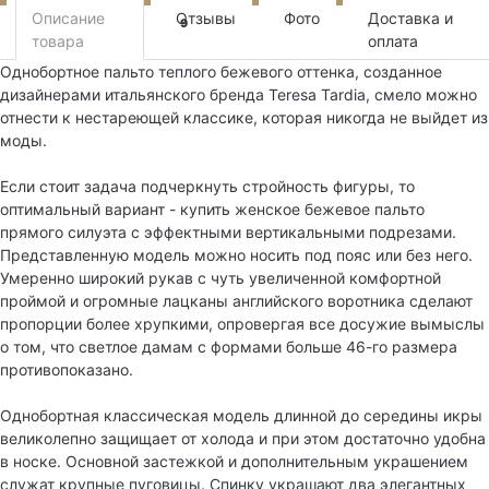
Описание
Отзывы
Фото
Доставка и
9
товара
оплата
Однобортное пальто теплого бежевого оттенка, созданное
дизайнерами итальянского бренда Teresa Tardia, смело можно
отнести к нестареющей классике, которая никогда не выйдет из
моды.
Если стоит задача подчеркнуть стройность фигуры, то
оптимальный вариант - купить женское бежевое пальто
прямого силуэта с эффектными вертикальными подрезами.
Представленную модель можно носить под пояс или без него.
Умеренно широкий рукав с чуть увеличенной комфортной
проймой и огромные лацканы английского воротника сделают
пропорции более хрупкими, опровергая все досужие вымыслы
о том, что светлое дамам с формами больше 46-го размера
противопоказано.
Однобортная классическая модель длинной до середины икры
великолепно защищает от холода и при этом достаточно удобна
в носке. Основной застежкой и дополнительным украшением
служат крупные пуговицы. Спинку украшают два элегантных