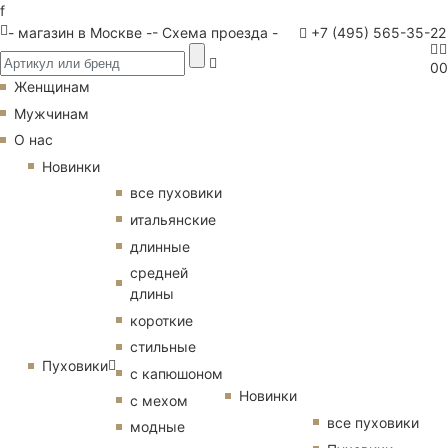
f
- магазин в Москве -
- Схема проезда -
+7 (495) 565-35-22
0
0
Женщинам
Мужчинам
О нас
Новинки
все пуховики
итальянские
длинные
средней
длины
короткие
стильные
Пуховики
с капюшоном
Новинки
с мехом
все пуховики
модные