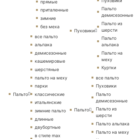
Пуховики
прямые
Пальто
приталенные
демисезонные
зимние
Пальто из
без меха
шерсти
Пуховики
все пальто
Пальто
альпака
альпака
демисезонные
Пальто на
меху
кашемировые
Куртки
шерстяные
пальто на меху
все пальто
парки
Пуховики
Пальто
классические
Пальто
демисезонные
итальянские
Пальто из
Пальто
зимние пальто
шерсти
длинные
Пальто альпака
двубортные
Пальто на меху
в стиле max