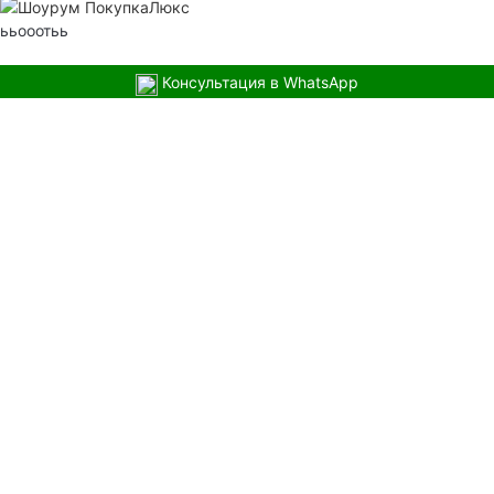
ььооотьь
Консультация в WhatsApp