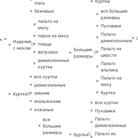
Куртки
mara
бежевые
все большие
размеры
пальто на
Пуховики
меху
Пальто
парки на меху
демисезонные
Изделия
плащи
с мехом
Пальто из
Большие
ветровки
шерсти
размеры
демисезонные
Пальто
куртки
альпака
все куртки
Пальто на
меху
демисезонные
Куртки
зимние
Куртки
итальянские
все куртки
кожаные
Пуховики
Пальто
все
демисезонные
большие
размеры
Пальто из
Куртки