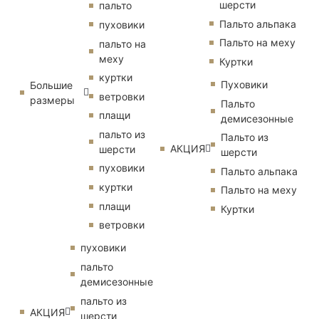
шерсти
пальто
Пальто альпака
пуховики
Пальто на меху
пальто на
меху
Куртки
куртки
Пуховики
Большие
ветровки
размеры
Пальто
плащи
демисезонные
пальто из
Пальто из
АКЦИЯ
шерсти
шерсти
пуховики
Пальто альпака
куртки
Пальто на меху
плащи
Куртки
ветровки
пуховики
пальто
демисезонные
пальто из
АКЦИЯ
шерсти