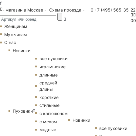
f
- магазин в Москве -
- Схема проезда -
+7 (495) 565-35-22
0
0
Женщинам
Мужчинам
О нас
Новинки
все пуховики
итальянские
длинные
средней
длины
короткие
стильные
Пуховики
с капюшоном
Новинки
с мехом
все пуховики
модные