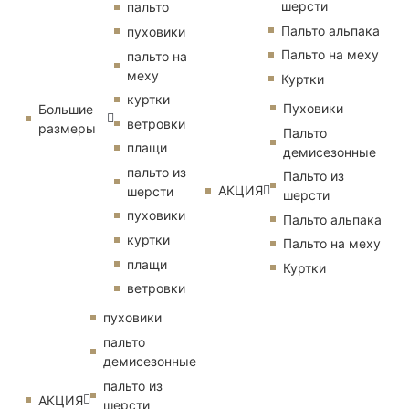
шерсти
пальто
Пальто альпака
пуховики
Пальто на меху
пальто на
меху
Куртки
куртки
Пуховики
Большие
ветровки
размеры
Пальто
плащи
демисезонные
пальто из
Пальто из
АКЦИЯ
шерсти
шерсти
пуховики
Пальто альпака
куртки
Пальто на меху
плащи
Куртки
ветровки
пуховики
пальто
демисезонные
пальто из
АКЦИЯ
шерсти