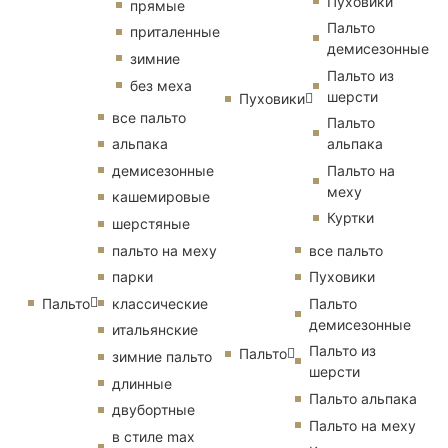
Пуховики
прямые
Пальто
приталенные
демисезонные
зимние
Пальто из
без меха
шерсти
Пуховики
все пальто
Пальто
альпака
альпака
демисезонные
Пальто на
меху
кашемировые
Куртки
шерстяные
пальто на меху
все пальто
парки
Пуховики
Пальто
классические
Пальто
демисезонные
итальянские
Пальто из
Пальто
зимние пальто
шерсти
длинные
Пальто альпака
двубортные
Пальто на меху
в стиле max