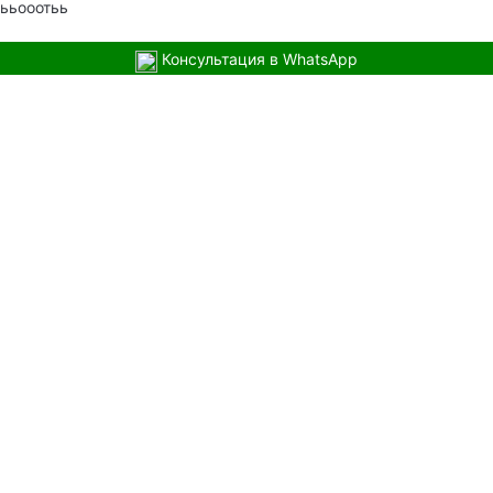
ььооотьь
Консультация в WhatsApp