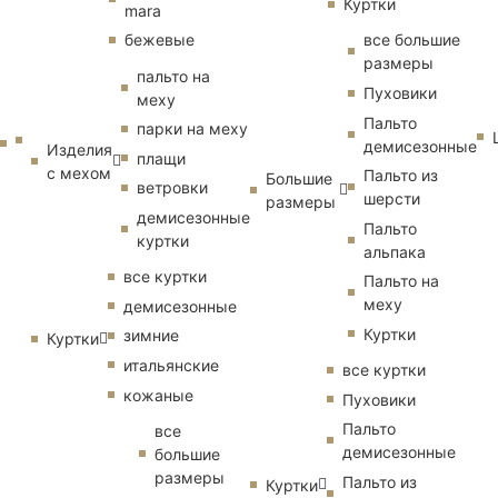
Куртки
mara
бежевые
все большие
размеры
пальто на
Пуховики
меху
Пальто
парки на меху
демисезонные
Изделия
плащи
с мехом
Пальто из
Большие
ветровки
шерсти
размеры
демисезонные
Пальто
куртки
альпака
все куртки
Пальто на
меху
демисезонные
Куртки
зимние
Куртки
итальянские
все куртки
кожаные
Пуховики
Пальто
все
демисезонные
большие
размеры
Пальто из
Куртки