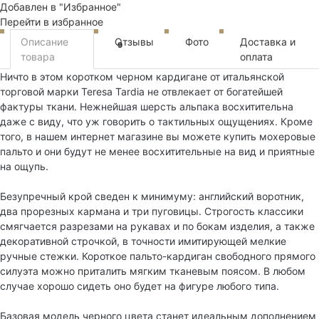
Добавлен в "Избранное"
Перейти в избранное
Описание
Отзывы
Фото
Доставка и
9
товара
оплата
Ничто в этом коротком черном кардигане от итальянской
торговой марки Teresa Tardia не отвлекает от богатейшей
фактуры ткани. Нежнейшая шерсть альпака восхитительна
даже с виду, что уж говорить о тактильных ощущениях. Кроме
того, в нашем интернет магазине вы можете купить мохеровые
пальто и они будут не менее восхитительные на вид и приятные
на ощупь.
Безупречный крой сведен к минимуму: английский воротник,
два прорезных кармана и три пуговицы. Строгость классики
смягчается разрезами на рукавах и по бокам изделия, а также
декоративной строчкой, в точности имитирующей мелкие
ручные стежки. Короткое пальто-кардиган свободного прямого
силуэта можно приталить мягким тканевым поясом. В любом
случае хорошо сидеть оно будет на фигуре любого типа.
Базовая модель черного цвета станет идеальным дополнением