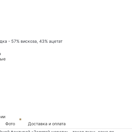
дка - 57% вискоза, 43% ацетат
а
ные
рии
Фото
Доставка и оплата
йшей фактурой «Золотой шерсти» - такая ткань сама по