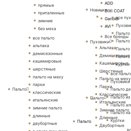
ADD
прямые
Новинки
DIXI COAT
приталенные
все пу
Garioldi
зимние
Пухови
AVI
без меха
Пальто
Все бренды
все пальто
Пальто
Пуховики
альпака
Альпака
Пальто
демисезонные
Демисезонные
Пальто
кашемировые
Кашемировые
Куртки
шерстяные
Шерстяные
все пальт
пальто на меху
Пальто на меху
Пуховики
парки
Парки
Пальто
Пальто д
классические
Классические
Пальто из
Пальто
итальянские
Итальянские
Пальто ал
зимние пальто
Зимние пальто
Пальто на
длинные
Длинные
Куртки
Пальто
двубортные
Двубортные
в