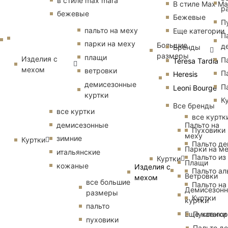
в стиле max mara
В стиле Max Ma
р
бежевые
Бежевые
П
пальто на меху
Еще категории
П
парки на меху
Большие
д
Бренды
размеры
плащи
Изделия с
П
Teresa Tardia
мехом
ветровки
П
Heresis
демисезонные
П
Leoni Bourge
куртки
К
Все бренды
все куртки
все куртк
Пальто на
демисезонные
Пуховики
меху
зимние
Куртки
Пальто д
Парки на м
итальянские
Пальто из
Куртки
Плащи
кожаные
Изделия с
Пальто ал
Ветровки
мехом
все большие
Пальто на
Демисезон
размеры
Куртки
куртки
пальто
Еще катего
Пуховики
пуховики
Пальто д