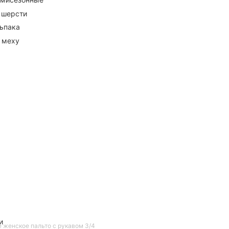
 шерсти
ьпака
 меху
и
 женское пальто с рукавом 3/4