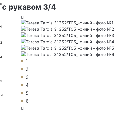
на
 с рукавом 3/4
и
з
и
1
2
3
и
4
5
ии
6