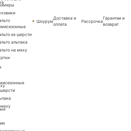
ra
азмеры
уховики
Доставка и
Гарантии и
альто
Шоурум
Рассрочка
оплата
возврат
емисезонные
альто из шерсти
альто альпака
альто на меху
уртки
и
емисезонные
еху
 шерсти
ьпака
 меху
ные
рии
емисезонные