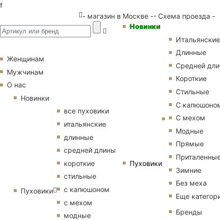
f
- магазин в Москве -
- Схема проезда -
Новинки
Итальянские
Длинные
Женщинам
Средней дл
Мужчинам
Короткие
О нас
Стильные
Новинки
С капюшоно
все пуховики
С мехом
итальянские
Модные
длинные
Прямые
средней длины
Приталенны
Пуховики
короткие
Зимние
стильные
Без меха
с капюшоном
Пуховики
Еще категор
с мехом
Бренды
модные