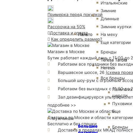
Итальянские
Зимние
Примерка перед покупкой
Длинные
Зимние куртки
Рассрочка на 50%
Доставка и оплата
Пальто
На меху
Как определить размер?
Еще категории
Магазин в Москве
Бренды
Бутик работает каждый день с 11:00 до 
Teresa Tardia
Работаем все праздники без выход
Heresis
Варшавское шоссе, 26
(
схема прое
Все бренды
Большой шоу-рум с огромным ассорт
Работаем без выходных с 11:00 до 
Пальто из
шерсти
Зал дезинфицируерся ультрафиоле
Пуховики
подробнее >>
Еще
категории
Доставка по Москве и области
Мужчинам
Бесплатно и без спешки
Большие
Бренды
Доставка в пределах МКАД полность
размеры