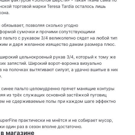
ской торговой марки Teresa Tardia осталось лишь
кона.
 обязывает, позволяя сколько угодно
, формой сумочки и прочими сопутствующими
е пальто с рукавом 3/4 великолепно сядет на любой тип
ьким и даря желанное изящество дамам размера плюс.
широкий цельнокроеный рукав 3/4, который к тому же
ких запястий. Широкий ворот-воронка визуально
 на полочках вытягивают силуэт, а удачно вшитые в них
.
то синее пальто целомудренно прячет манящие контуры
няя из трёх служащих основной застёжкой пуговиц
ичем не сдерживаемые полы при каждом шаге эффектно
uperFine практически не мнётся и не собирает мусор,
и один раз в сезон вполне достаточно.
 в магазине