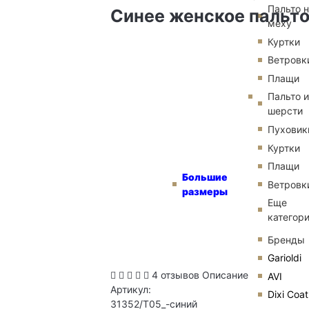
Пальто 
Синее женское пальто
меху
Куртки
Ветровк
Плащи
Пальто и
шерсти
Пуховик
Куртки
Плащи
Большие
Ветровк
размеры
Еще
категор
Бренды
Garioldi
4 отзывов
Описание
AVI
Артикул:
Dixi Coat
31352/T05_-синий