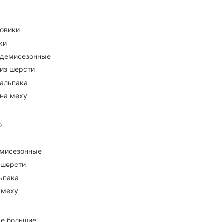
ховики
ки
 демисезонные
 из шерсти
 альпака
 на меху
о
емисезонные
 шерсти
ьпака
 меху
се большие