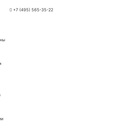
+7 (495) 565-35-22
ины
м
е
ии