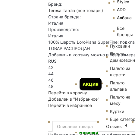
Stylex
Бренд:
ADD
Teresa Tardia
(все товары)
Страна бренда:
Албана
Италия
Все
Производство:
бренды
Италия
100% шерсть LoroPiana SuperFine; подкла
Пуховики
ТОВАР РАСПРОДАН
Пальто
Добавить в корзину можно и без размер
демисезон
RUS
42
Пальто из
44
шерсти
46
Пальто
АКЦИЯ
48
альпака
Перейти в корзину
Пальто на
Добавлен в "Избранное"
меху
Перейти в избранное
Куртки
Еще катего
4
Описание товара
Отзывы
Новинки
Небесная синь в сочетании с благородне