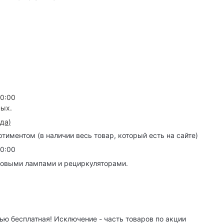
20:00
ных.
зда
)
иментом (в наличии весь товар, который есть на сайте)
20:00
товыми лампами и рециркуляторами.
ю бесплатная! Исключение - часть товаров по акции