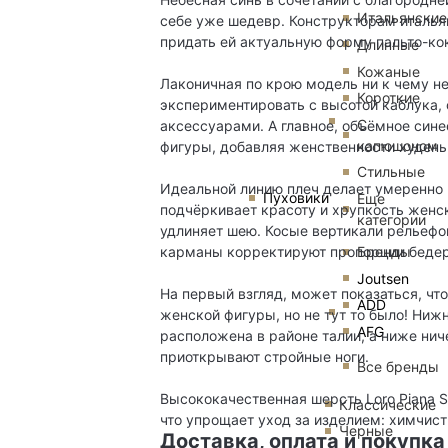
Итальянские
себе уже шедевр. Конструкторам итальян
придать ей актуальную форму пальто-ко
Длинные
Кожаные
Лаконичная по крою модель ни к чему не
Короткие
экспериментировать с высотой каблука
С
аксессуарами. А главное, объёмное сине
капюшоном
фигуры, добавляя женственности худен
Стильные
Идеальной линию плеч делает умеренно 
Пуховики
Еще
подчёркивает красоту и хрупкость женс
категории
удлиняет шею. Косые вертикали рельефов
Бренды
карманы корректируют пропорции бедер
Joutsen
На первый взгляд, может показаться, ч
ADD
женской фигуры, но не тут то было! Ниж
AFG
расположена в районе талии, а ниже н
приоткрывают стройные ноги.
Все бренды
Высококачественная шерсть Loro Piana S
Классические
что упрощает уход за изделием: химчистк
Черные
Доставка, оплата и покупка