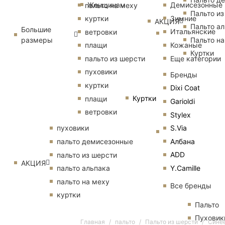
Женщинам
Демисезонные
пальто на меху
Пальто из
Зимние
куртки
АКЦИЯ
Пальто ал
Большие
Итальянские
ветровки
размеры
Пальто на
Кожаные
плащи
Куртки
Еще категории
пальто из шерсти
пуховики
Бренды
куртки
Dixi Coat
Куртки
плащи
Garioldi
ветровки
Stylex
S.Via
пуховики
Албана
пальто демисезонные
ADD
пальто из шерсти
АКЦИЯ
Y.Camille
пальто альпака
пальто на меху
Все бренды
куртки
Пальто
Пуховик
Главная
пальто
Пальто из шерсти
Синее