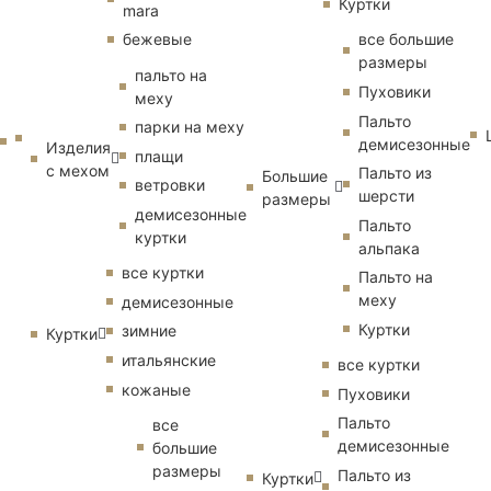
Куртки
mara
бежевые
все большие
размеры
пальто на
Пуховики
меху
Пальто
парки на меху
демисезонные
Изделия
плащи
с мехом
Пальто из
Большие
ветровки
шерсти
размеры
демисезонные
Пальто
куртки
альпака
все куртки
Пальто на
меху
демисезонные
Куртки
зимние
Куртки
итальянские
все куртки
кожаные
Пуховики
Пальто
все
демисезонные
большие
размеры
Пальто из
Куртки