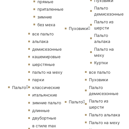
Пуховики
прямые
Пальто
приталенные
демисезонные
зимние
Пальто из
без меха
шерсти
Пуховики
все пальто
Пальто
альпака
альпака
демисезонные
Пальто на
меху
кашемировые
Куртки
шерстяные
пальто на меху
все пальто
парки
Пуховики
Пальто
классические
Пальто
демисезонные
итальянские
Пальто из
Пальто
зимние пальто
шерсти
длинные
Пальто альпака
двубортные
Пальто на меху
в стиле max