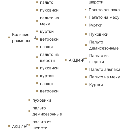
шерсти
пальто
Пальто альпака
пуховики
Пальто на меху
пальто на
меху
Куртки
куртки
Пуховики
Большие
ветровки
размеры
Пальто
плащи
демисезонные
пальто из
Пальто из
АКЦИЯ
шерсти
шерсти
пуховики
Пальто альпака
куртки
Пальто на меху
плащи
Куртки
ветровки
пуховики
пальто
демисезонные
пальто из
АКЦИЯ
шерсти