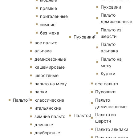
Пуховики
прямые
Пальто
приталенные
демисезонные
зимние
Пальто из
без меха
шерсти
Пуховики
все пальто
Пальто
альпака
альпака
демисезонные
Пальто на
меху
кашемировые
Куртки
шерстяные
пальто на меху
все пальто
парки
Пуховики
Пальто
классические
Пальто
демисезонные
итальянские
Пальто из
Пальто
зимние пальто
шерсти
длинные
Пальто альпака
двубортные
Пальто на меху