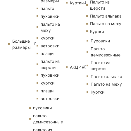
размеры
Пальто из
Куртки
шерсти
пальто
Пальто альпака
пуховики
Пальто на меху
пальто на
меху
Куртки
куртки
Пуховики
Большие
ветровки
размеры
Пальто
плащи
демисезонные
пальто из
Пальто из
АКЦИЯ
шерсти
шерсти
пуховики
Пальто альпака
куртки
Пальто на меху
плащи
Куртки
ветровки
пуховики
пальто
демисезонные
пальто из