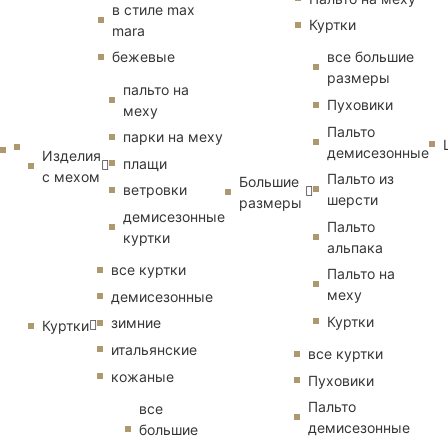
в стиле max
Куртки
mara
бежевые
все большие
размеры
пальто на
Пуховики
меху
Пальто
парки на меху
демисезонные
Изделия
плащи
с мехом
Пальто из
Большие
ветровки
шерсти
размеры
демисезонные
Пальто
куртки
альпака
все куртки
Пальто на
меху
демисезонные
Куртки
зимние
Куртки
итальянские
все куртки
кожаные
Пуховики
Пальто
все
демисезонные
большие