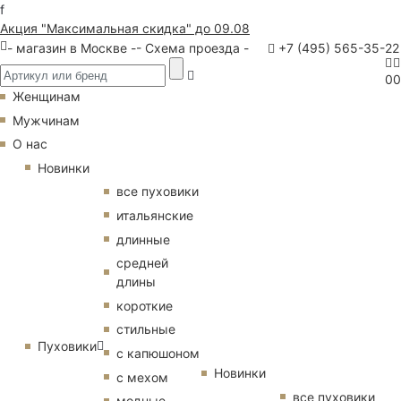
f
Акция "Максимальная скидка" до 09.08
- магазин в Москве -
- Схема проезда -
+7 (495) 565-35-22
0
0
Женщинам
Мужчинам
О нас
Новинки
все пуховики
итальянские
длинные
средней
длины
короткие
стильные
Пуховики
с капюшоном
Новинки
с мехом
все пуховики
модные