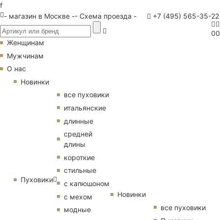
f
- магазин в Москве -
- Схема проезда -
+7 (495) 565-35-22
0
0
Женщинам
Мужчинам
О нас
Новинки
все пуховики
итальянские
длинные
средней
длины
короткие
стильные
Пуховики
с капюшоном
Новинки
с мехом
все пуховики
модные