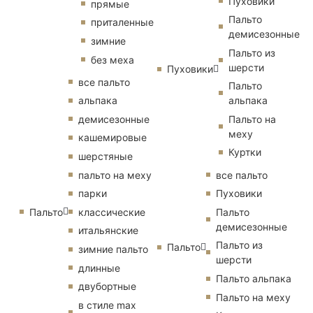
Пуховики
прямые
Пальто
приталенные
демисезонные
зимние
Пальто из
без меха
шерсти
Пуховики
все пальто
Пальто
альпака
альпака
демисезонные
Пальто на
меху
кашемировые
Куртки
шерстяные
пальто на меху
все пальто
парки
Пуховики
Пальто
классические
Пальто
демисезонные
итальянские
Пальто из
Пальто
зимние пальто
шерсти
длинные
Пальто альпака
двубортные
Пальто на меху
в стиле max