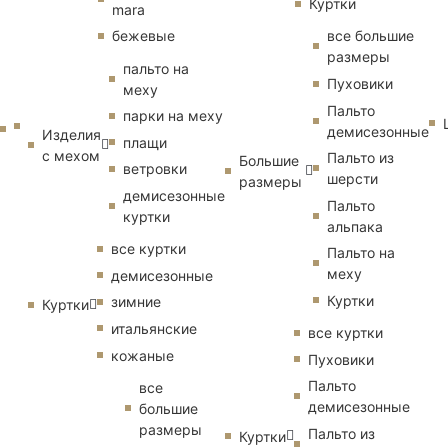
Куртки
mara
бежевые
все большие
размеры
пальто на
Пуховики
меху
Пальто
парки на меху
демисезонные
Изделия
плащи
с мехом
Пальто из
Большие
ветровки
шерсти
размеры
демисезонные
Пальто
куртки
альпака
все куртки
Пальто на
меху
демисезонные
Куртки
зимние
Куртки
итальянские
все куртки
кожаные
Пуховики
Пальто
все
демисезонные
большие
размеры
Пальто из
Куртки