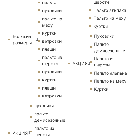
шерсти
пальто
Пальто альпака
пуховики
Пальто на меху
пальто на
меху
Куртки
куртки
Пуховики
Большие
ветровки
размеры
Пальто
плащи
демисезонные
пальто из
Пальто из
АКЦИЯ
шерсти
шерсти
пуховики
Пальто альпака
куртки
Пальто на меху
плащи
Куртки
ветровки
пуховики
пальто
демисезонные
пальто из
АКЦИЯ
шерсти