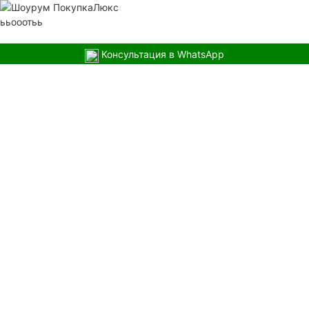
ььооотьь
Консультация в WhatsApp