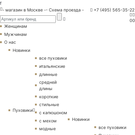
f
- магазин в Москве -
- Схема проезда -
+7 (495) 565-35-22
0
0
Женщинам
Мужчинам
О нас
Новинки
все пуховики
итальянские
длинные
средней
длины
короткие
стильные
Пуховики
с капюшоном
Новинки
с мехом
все пуховики
модные