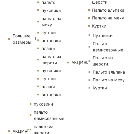
шерсти
пальто
Пальто альпака
пуховики
Пальто на меху
пальто на
меху
Куртки
куртки
Пуховики
Большие
ветровки
размеры
Пальто
плащи
демисезонные
пальто из
Пальто из
АКЦИЯ
шерсти
шерсти
пуховики
Пальто альпака
куртки
Пальто на меху
плащи
Куртки
ветровки
пуховики
пальто
демисезонные
пальто из
АКЦИЯ
шерсти