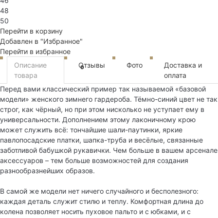
46
48
50
Перейти в корзину
Добавлен в "Избранное"
Перейти в избранное
Описание
Отзывы
Фото
Доставка и
0
товара
оплата
Перед вами классический пример так называемой «базовой
модели» женского зимнего гардероба. Тёмно-синий цвет не так
строг, как чёрный, но при этом нисколько не уступает ему в
универсальности. Дополнением этому лаконичному крою
может служить всё: тончайшие шали-паутинки, яркие
павлопосадские платки, шапка-труба и весёлые, связанные
заботливой бабушкой рукавички. Чем больше в вашем арсенале
аксессуаров – тем больше возможностей для создания
разнообразнейших образов.
В самой же модели нет ничего случайного и бесполезного:
каждая деталь служит стилю и теплу. Комфортная длина до
колена позволяет носить пуховое пальто и с юбками, и с