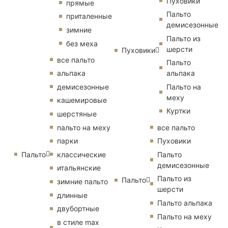
Пуховики
прямые
Пальто
приталенные
демисезонные
зимние
Пальто из
без меха
шерсти
Пуховики
все пальто
Пальто
альпака
альпака
демисезонные
Пальто на
меху
кашемировые
Куртки
шерстяные
пальто на меху
все пальто
парки
Пуховики
Пальто
классические
Пальто
демисезонные
итальянские
Пальто из
Пальто
зимние пальто
шерсти
длинные
Пальто альпака
двубортные
Пальто на меху
в стиле max