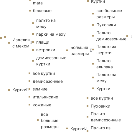
Куртки
mara
бежевые
все большие
размеры
пальто на
Пуховики
меху
Пальто
парки на меху
демисезонные
Изделия
плащи
с мехом
Пальто из
Большие
ветровки
шерсти
размеры
демисезонные
Пальто
куртки
альпака
все куртки
Пальто на
меху
демисезонные
Куртки
зимние
Куртки
итальянские
все куртки
кожаные
Пуховики
Пальто
все
демисезонные
большие
размеры
Пальто из
Куртки