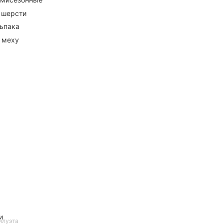
 шерсти
ьпака
 меху
и
илуэта