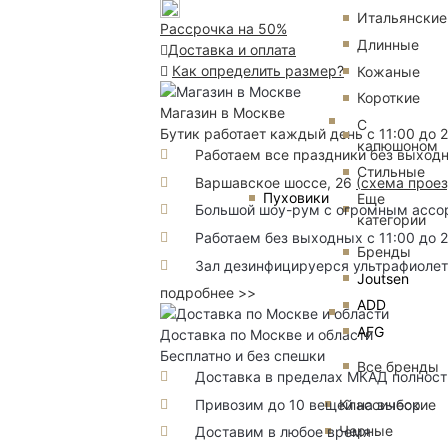
Итальянские
Рассрочка на 50%
Длинные
Доставка и оплата
Как определить размер?
Кожаные
Короткие
Магазин в Москве
С
Бутик работает каждый день с 11:00 до 
капюшоном
Работаем все праздники без выход
Стильные
Варшавское шоссе, 26
(
схема прое
Пуховики
Еще
Большой шоу-рум с огромным ассорт
категории
Работаем без выходных с 11:00 до 
Бренды
Зал дезинфицируерся ультрафиоле
Joutsen
подробнее >>
ADD
AFG
Доставка по Москве и области
Бесплатно и без спешки
Все бренды
Доставка в пределах МКАД полность
Классические
Привозим до 10 вещей на выбор
Черные
Доставим в любое время