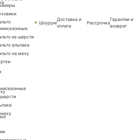
ra
азмеры
уховики
Доставка и
Гарантии и
альто
Шоурум
Рассрочка
оплата
возврат
емисезонные
альто из шерсти
альто альпака
альто на меху
уртки
и
емисезонные
еху
 шерсти
ьпака
 меху
ные
рии
емисезонные