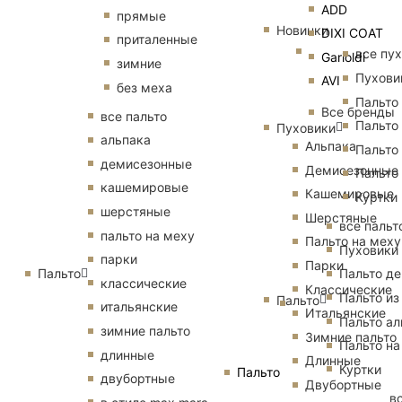
ADD
прямые
Новинки
DIXI COAT
приталенные
все пу
Garioldi
зимние
Пухови
AVI
без меха
Пальто
Все бренды
все пальто
Пальто
Пуховики
альпака
Альпака
Пальто
демисезонные
Демисезонные
Пальто
кашемировые
Кашемировые
Куртки
шерстяные
Шерстяные
все пальт
пальто на меху
Пальто на меху
Пуховики
парки
Парки
Пальто
Пальто д
классические
Классические
Пальто из
Пальто
итальянские
Итальянские
Пальто ал
зимние пальто
Зимние пальто
Пальто на
длинные
Длинные
Куртки
Пальто
двубортные
Двубортные
в