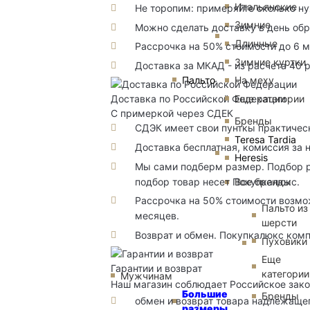
Итальянские
Не торопим: примеряйте сколько н
Зимние
Можно сделать доставку в день об
Длинные
Рассрочка на 50% стоимости до 6 
Зимние куртки
Доставка за МКАД - из расчета 40 
Пальто
На меху
Еще категории
Доставка по Российской Федерации
С примеркой через СДЕК
Бренды
СДЭК имеет свои пунткы практичес
Teresa Tardia
Доставка бесплатная, комиссия за 
Heresis
Мы сами подберм размер. Подбор р
подбор товар несет Покупкалюкс.
Все бренды
Рассрочка на 50% стоимости возмож
Пальто из
месяцев.
шерсти
Возврат и обмен. Покупкалюкс комп
Пуховики
Еще
Гарантии и возврат
категории
Мужчинам
Наш магазин соблюдает Российское зако
Большие
Бренды
обмен и возврат товара надлежащег
размеры