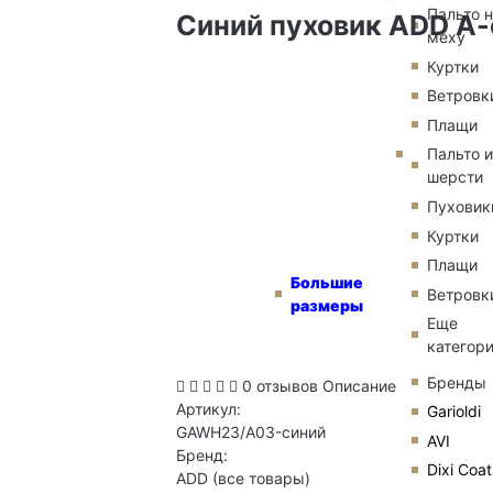
Пальто 
Синий пуховик ADD А-
меху
Куртки
Ветровк
Плащи
Пальто и
шерсти
Пуховик
Куртки
Плащи
Большие
Ветровк
размеры
Еще
категор
Бренды
0 отзывов
Описание
Артикул:
Garioldi
GAWH23/A03-синий
AVI
Бренд:
Dixi Coat
ADD
(все товары)