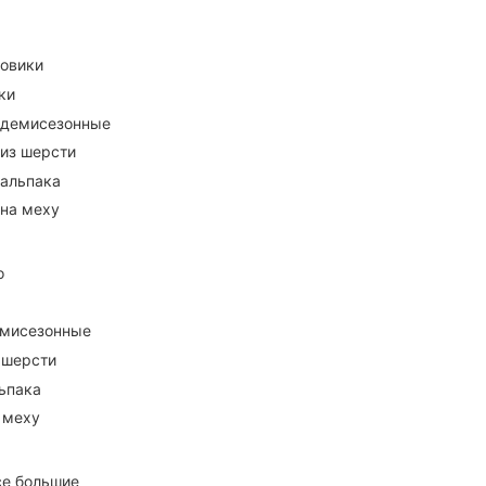
ховики
ки
 демисезонные
 из шерсти
 альпака
 на меху
о
емисезонные
 шерсти
ьпака
 меху
се большие