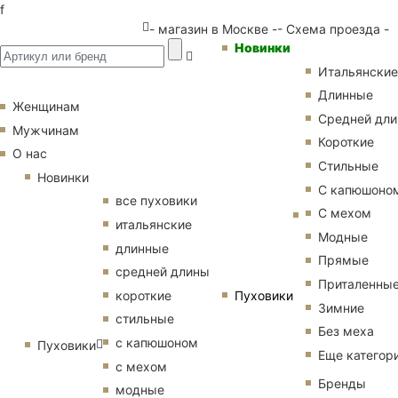
f
- магазин в Москве -
- Схема проезда -
Новинки
Итальянские
Длинные
Женщинам
Средней дл
Мужчинам
Короткие
О нас
Стильные
Новинки
С капюшоно
все пуховики
С мехом
итальянские
Модные
длинные
Прямые
средней длины
Приталенны
Пуховики
короткие
Зимние
стильные
Без меха
с капюшоном
Пуховики
Еще категор
с мехом
Бренды
модные