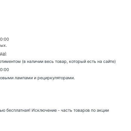
20:00
ных.
зда
)
иментом (в наличии весь товар, который есть на сайте)
20:00
товыми лампами и рециркуляторами.
ю бесплатная! Исключение - часть товаров по акции