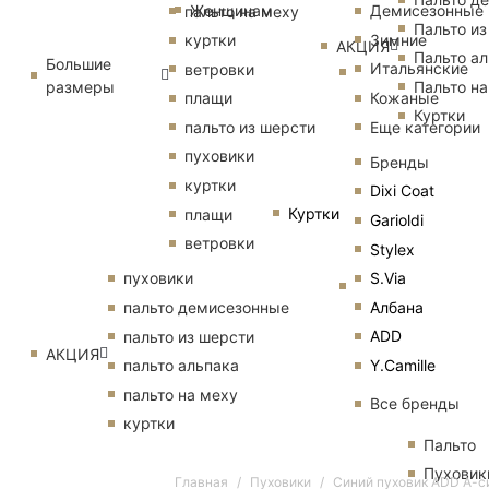
Женщинам
Демисезонные
пальто на меху
Пальто из
Зимние
куртки
АКЦИЯ
Пальто ал
Большие
Итальянские
ветровки
размеры
Пальто на
Кожаные
плащи
Куртки
Еще категории
пальто из шерсти
пуховики
Бренды
куртки
Dixi Coat
Куртки
плащи
Garioldi
ветровки
Stylex
S.Via
пуховики
Албана
пальто демисезонные
ADD
пальто из шерсти
АКЦИЯ
Y.Camille
пальто альпака
пальто на меху
Все бренды
куртки
Пальто
Пуховик
Главная
Пуховики
Синий пуховик ADD А-с