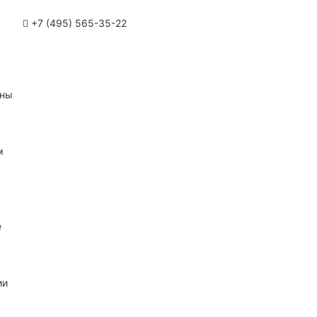
+7 (495) 565-35-22
ины
м
е
ии