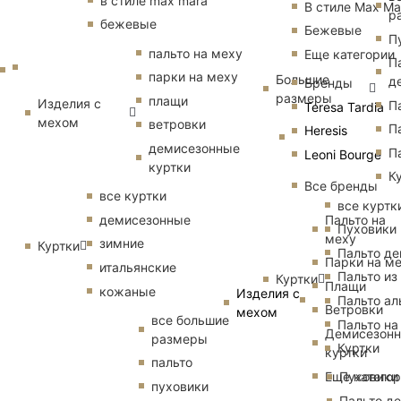
в стиле max mara
В стиле Max Ma
р
бежевые
Бежевые
П
пальто на меху
Еще категории
П
парки на меху
Большие
д
Бренды
размеры
плащи
Изделия с
П
Teresa Tardia
мехом
ветровки
П
Heresis
демисезонные
П
Leoni Bourge
куртки
К
Все бренды
все куртки
все куртк
Пальто на
демисезонные
Пуховики
меху
зимние
Куртки
Пальто д
Парки на м
итальянские
Пальто из
Куртки
Плащи
кожаные
Изделия с
Пальто ал
Ветровки
мехом
все большие
Пальто на
Демисезон
размеры
Куртки
куртки
пальто
Еще катего
Пуховики
пуховики
Пальто д