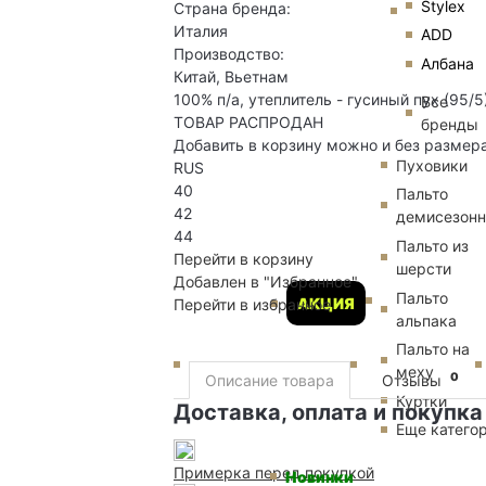
Stylex
Страна бренда:
Италия
ADD
Производство:
Албана
Китай, Вьетнам
100% п/а, утеплитель - гусиный пух (95/5
Все
ТОВАР РАСПРОДАН
бренды
Добавить в корзину можно и без размер
Пуховики
RUS
40
Пальто
42
демисезон
44
Пальто из
Перейти в корзину
шерсти
Добавлен в "Избранное"
Пальто
АКЦИЯ
Перейти в избранное
альпака
Пальто на
меху
0
Описание товара
Отзывы
Куртки
Доставка, оплата и покупка
Еще катего
Примерка перед покупкой
Новинки