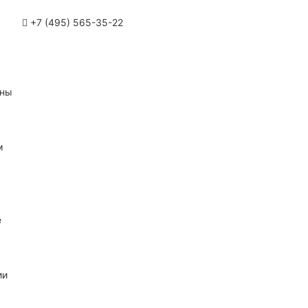
+7 (495) 565-35-22
ины
м
е
ии