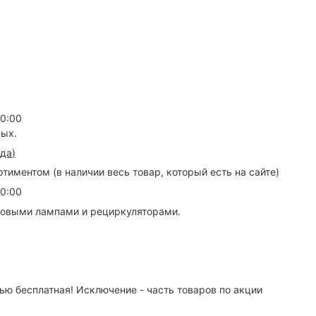
20:00
ных.
зда
)
иментом (в наличии весь товар, который есть на сайте)
20:00
товыми лампами и рециркуляторами.
ю бесплатная! Исключение - часть товаров по акции