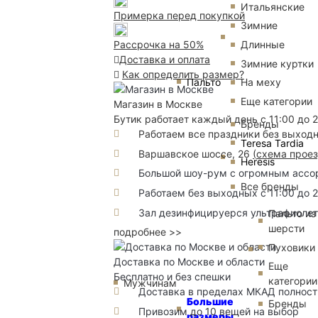
Итальянские
Примерка перед покупкой
Зимние
Длинные
Рассрочка на 50%
Доставка и оплата
Зимние куртки
Как определить размер?
Пальто
На меху
Еще категории
Магазин в Москве
Бутик работает каждый день с 11:00 до 
Бренды
Работаем все праздники без выход
Teresa Tardia
Варшавское шоссе, 26
(
схема прое
Heresis
Большой шоу-рум с огромным ассорт
Все бренды
Работаем без выходных с 11:00 до 
Зал дезинфицируерся ультрафиоле
Пальто из
шерсти
подробнее >>
Пуховики
Доставка по Москве и области
Еще
Бесплатно и без спешки
категории
Мужчинам
Доставка в пределах МКАД полность
Большие
Бренды
Привозим до 10 вещей на выбор
размеры