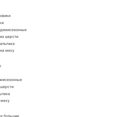
ховики
ки
 демисезонные
 из шерсти
 альпака
 на меху
о
емисезонные
 шерсти
ьпака
 меху
се большие