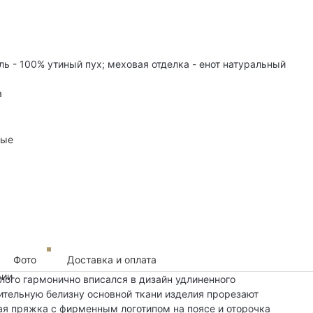
ль - 100% утиный пух; меховая отделка - енот натуральный
а
ные
Фото
Доставка и оплата
рии
лого гармонично вписался в дизайн удлиненного
ительную белизну основной ткани изделия прорезают
ая пряжка с фирменным логотипом на поясе и оторочка