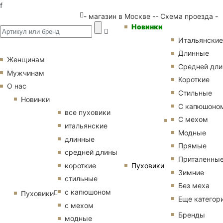
f
- магазин в Москве -
- Схема проезда -
Новинки
Итальянские
Длинные
Женщинам
Средней дл
Мужчинам
Короткие
О нас
Стильные
Новинки
С капюшоно
все пуховики
С мехом
итальянские
Модные
длинные
Прямые
средней длины
Приталенны
Пуховики
короткие
Зимние
стильные
Без меха
с капюшоном
Пуховики
Еще категор
с мехом
Бренды
модные