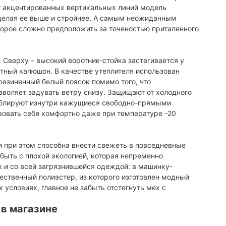
ет акцентированных вертикальных линий модель
делая ее выше и стройнее. А самым неожиданным
торое сложно предположить за точеностью приталенного
 Сверху – высокий воротник-стойка застегивается у
тный капюшон. В качестве утеплителя использован
резиненный белый поясок помимо того, что
зволяет задувать ветру снизу. Защищают от холодного
ублируют изнутри кажущиеся свободно-прямыми
твовать себя комфортно даже при температуре -20
и при этом способна внести свежеть в повседневные
быть с плохой экологией, которая непременно
к и со всей загрязнившейся одеждой: в машинку-
ественный полиэстер, из которого изготовлен модный
 условиях, главное не забыть отстегнуть мех с
 в магазине