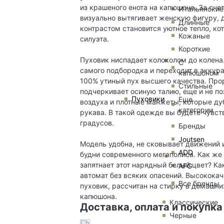
из крашеного енота на капюшоне. За сч
Итальянские
визуально вытягивает женскую фигуру, 
Длинные
контрастом становится уютное тепло, ко
Кожаные
силуэта.
Короткие
Пуховик ниспадает колоколом до колена.
С
самого подбородка и переходит в аккура
капюшоном
100% утиный пух высшего качества. Про
Стильные
подчеркивает осиную талию, еще и не по
Пуховики
Еще
воздуха и плотные манжеты, которые д
категории
рукава. В такой одежде вы будете чувс
градусов.
Бренды
Joutsen
Модель удобна, не сковывает движений 
ADD
будни современного мегаполиса. Как же 
запятнает этот нарядный белый цвет? Ка
AFG
автомат без всяких опасений. Высококач
Все бренды
пуховик, рассчитан на стирку в домашних
капюшона.
Классические
Доставка, оплата и покупка
Черные