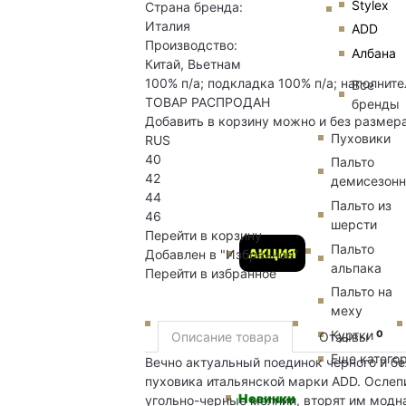
Stylex
Страна бренда:
Италия
ADD
Производство:
Албана
Китай, Вьетнам
100% п/а; подкладка 100% п/а; наполните
Все
ТОВАР РАСПРОДАН
бренды
Добавить в корзину можно и без размер
Пуховики
RUS
40
Пальто
42
демисезон
44
Пальто из
46
шерсти
Перейти в корзину
Пальто
АКЦИЯ
Добавлен в "Избранное"
альпака
Перейти в избранное
Пальто на
меху
Куртки
0
Описание товара
Отзывы
Еще катего
Вечно актуальный поединок черного и бе
пуховика итальянской марки ADD. Ослеп
Новинки
угольно-черные молнии, вторят им модн