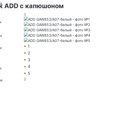
на
к ADD с капюшоном
и
з
1
и
2
3
4
и
5
ии