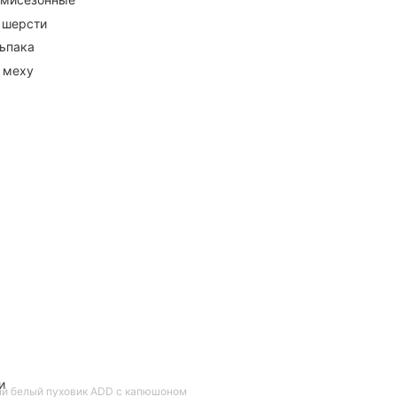
 шерсти
ьпака
 меху
и
й белый пуховик ADD с капюшоном