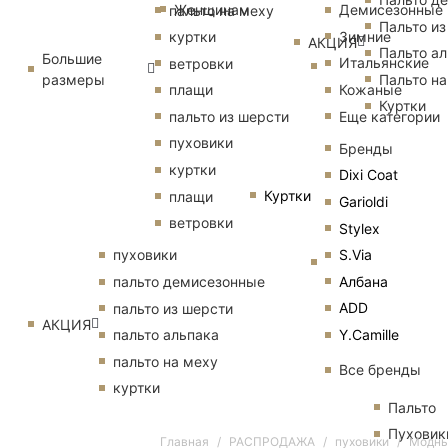
Женщинам
Демисезонные
пальто на меху
Пальто из
Зимние
куртки
АКЦИЯ
Пальто ал
Большие
Итальянские
ветровки
размеры
Пальто на
Кожаные
плащи
Куртки
Еще категории
пальто из шерсти
пуховики
Бренды
куртки
Dixi Coat
Куртки
плащи
Garioldi
ветровки
Stylex
S.Via
пуховики
Албана
пальто демисезонные
ADD
пальто из шерсти
АКЦИЯ
Y.Camille
пальто альпака
пальто на меху
Все бренды
куртки
Пальто
Пуховик
Главная
РАСПРОДАЖА
пуховики
Модны