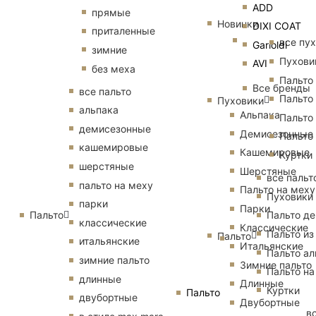
ADD
прямые
Новинки
DIXI COAT
приталенные
все пу
Garioldi
зимние
Пухови
AVI
без меха
Пальто
Все бренды
все пальто
Пальто
Пуховики
альпака
Альпака
Пальто
демисезонные
Демисезонные
Пальто
кашемировые
Кашемировые
Куртки
шерстяные
Шерстяные
все пальт
пальто на меху
Пальто на меху
Пуховики
парки
Парки
Пальто
Пальто д
классические
Классические
Пальто из
Пальто
итальянские
Итальянские
Пальто ал
зимние пальто
Зимние пальто
Пальто на
длинные
Длинные
Куртки
Пальто
двубортные
Двубортные
в