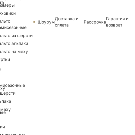
ra
азмеры
уховики
Доставка и
Гарантии и
альто
Шоурум
Рассрочка
оплата
возврат
емисезонные
альто из шерсти
альто альпака
альто на меху
уртки
и
емисезонные
еху
 шерсти
ьпака
 меху
ные
рии
емисезонные