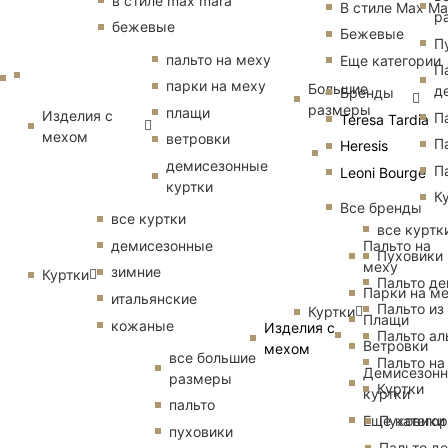
в стиле max mara
В стиле Max Ma
р
бежевые
Бежевые
П
пальто на меху
Еще категории
П
парки на меху
Большие
д
Бренды
размеры
плащи
Изделия с
П
Teresa Tardia
мехом
ветровки
П
Heresis
демисезонные
П
Leoni Bourge
куртки
К
Все бренды
все куртки
все куртк
Пальто на
демисезонные
Пуховики
меху
зимние
Куртки
Пальто д
Парки на м
итальянские
Пальто из
Куртки
Плащи
кожаные
Изделия с
Пальто ал
Ветровки
мехом
все большие
Пальто на
Демисезон
размеры
Куртки
куртки
пальто
Еще катего
Пуховики
пуховики
Пальто д