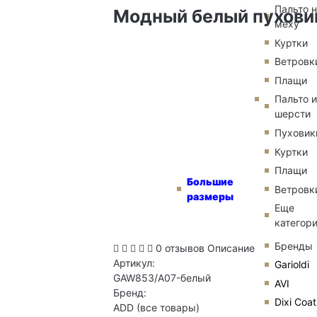
Пальто 
Модный белый пухови
меху
Куртки
Ветровк
Плащи
Пальто и
шерсти
Пуховик
Куртки
Плащи
Большие
Ветровк
размеры
Еще
категор
Бренды
0 отзывов
Описание
Артикул:
Garioldi
GAW853/A07-белый
AVI
Бренд:
Dixi Coat
ADD
(все товары)