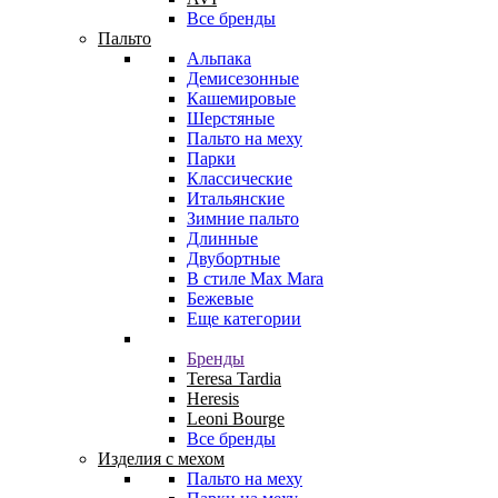
Все бренды
Пальто
Альпака
Демисезонные
Кашемировые
Шерстяные
Пальто на меху
Парки
Классические
Итальянские
Зимние пальто
Длинные
Двубортные
В стиле Max Mara
Бежевые
Еще категории
Бренды
Teresa Tardia
Heresis
Leoni Bourge
Все бренды
Изделия с мехом
Пальто на меху