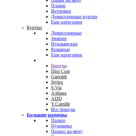
Парки на меху
Плащи
Ветровки
Демисезонные куртки
Еще категории
Куртки
Демисезонные
Зимние
Итальянские
Кожаные
Еще категории
Бренды
Dixi Coat
Garioldi
Stylex
S.Via
Албана
ADD
Y.Camille
Все бренды
Большие размеры
Пальто
Пуховики
Пальто на меху