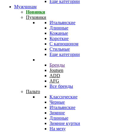
Еще категории
Мужчинам
Новинки
Пуховики
Итальянские
Длинные
Кожаные
Короткие
С капюшоном
Стильные
Еще категории
Бренды
Joutsen
ADD
AFG
Все бренды
Пальто
Классические
Черные
Итальянские
Зимние
Длинные
Зимние куртки
На меху