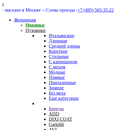
f
- магазин в Москве -
- Схема проезда -
+7 (495) 565-35-22
Женщинам
Новинки
Пуховики
Итальянские
Длинные
Средней длины
Короткие
Стильные
С капюшоном
С мехом
Модные
Прямые
Приталенные
Зимние
Без меха
Еще категории
Бренды
ADD
DIXI COAT
Garioldi
AVI