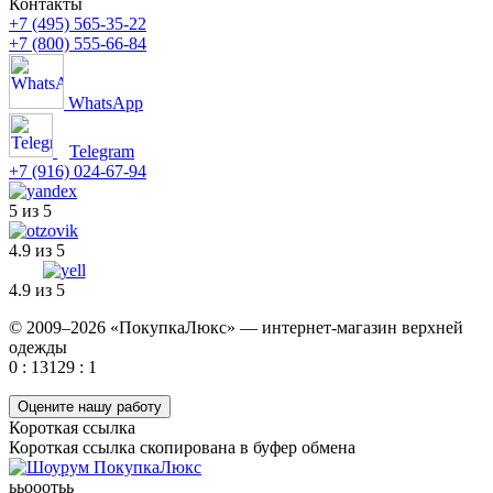
Контакты
+7 (495) 565-35-22
+7 (800) 555-66-84
WhatsApp
Telegram
+7 (916) 024-67-94
5 из 5
4.9 из 5
4.9 из 5
© 2009–2026 «ПокупкаЛюкс» — интернет-магазин верхней
одежды
0 : 13129 : 1
Оцените нашу работу
Короткая ссылка
Короткая ссылка скопирована в буфер обмена
ььооотьь