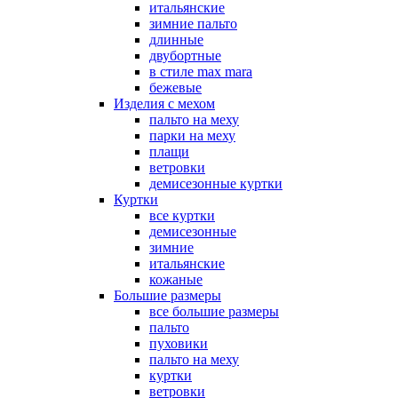
итальянские
зимние пальто
длинные
двубортные
в стиле max mara
бежевые
Изделия с мехом
пальто на меху
парки на меху
плащи
ветровки
демисезонные куртки
Куртки
все куртки
демисезонные
зимние
итальянские
кожаные
Большие размеры
все большие размеры
пальто
пуховики
пальто на меху
куртки
ветровки