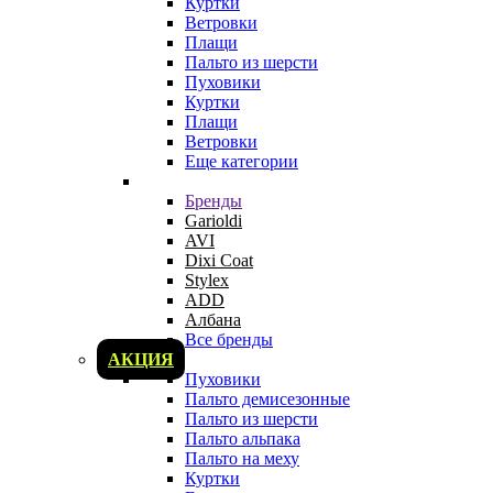
Куртки
Ветровки
Плащи
Пальто из шерсти
Пуховики
Куртки
Плащи
Ветровки
Еще категории
Бренды
Garioldi
AVI
Dixi Coat
Stylex
ADD
Албана
Все бренды
АКЦИЯ
Пуховики
Пальто демисезонные
Пальто из шерсти
Пальто альпака
Пальто на меху
Куртки