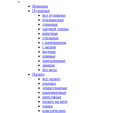
Новинки
Пуховики
все пуховики
итальянские
длинные
средней длины
короткие
стильные
с капюшоном
с мехом
модные
прямые
приталенные
зимние
без меха
Пальто
все пальто
альпака
демисезонные
кашемировые
шерстяные
пальто на меху
парки
классические