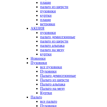
плащи
пальто из шерсти
пуховики
куртки
плащи
ветровки
АКЦИЯ
пуховики
пальто демисезонные
пальто из шерсти
пальто альпака
пальто на меху
куртки
Новинки
Пуховики
все пуховики
Пуховики
Пальто демисезонные
Пальто из шерсти
Пальто альпака
Пальто на меху
Куртки
Пальто
все пальто
Пуховики