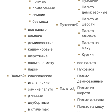
Пуховики
прямые
Пальто
приталенные
демисезонные
зимние
Пальто из
без меха
шерсти
Пуховики
все пальто
Пальто
альпака
альпака
демисезонные
Пальто на
меху
кашемировые
Куртки
шерстяные
пальто на меху
все пальто
парки
Пуховики
Пальто
классические
Пальто
демисезонные
итальянские
Пальто из
Пальто
зимние пальто
шерсти
длинные
Пальто альпака
двубортные
Пальто на меху
в стиле max