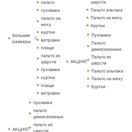
шерсти
пальто
Пальто альпака
пуховики
Пальто на меху
пальто на
меху
Куртки
куртки
Пуховики
Большие
ветровки
размеры
Пальто
плащи
демисезонные
пальто из
Пальто из
АКЦИЯ
шерсти
шерсти
пуховики
Пальто альпака
куртки
Пальто на меху
плащи
Куртки
ветровки
пуховики
пальто
демисезонные
пальто из
АКЦИЯ
шерсти