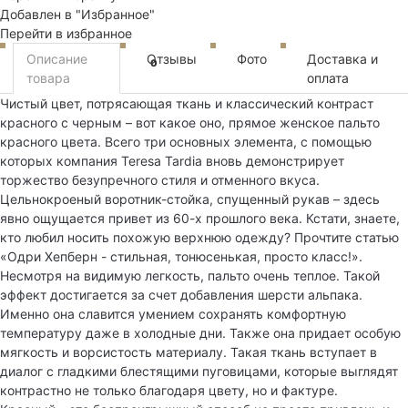
Добавлен в "Избранное"
Перейти в избранное
Описание
Отзывы
Фото
Доставка и
0
товара
оплата
Чистый цвет, потрясающая ткань и классический контраст
красного с черным – вот какое оно, прямое женское пальто
красного цвета. Всего три основных элемента, с помощью
которых компания Teresa Tardia вновь демонстрирует
торжество безупречного стиля и отменного вкуса.
Цельнокроеный воротник-стойка, спущенный рукав – здесь
явно ощущается привет из 60-х прошлого века. Кстати, знаете,
кто любил носить похожую верхнюю одежду? Прочтите статью
«Одри Хепберн - стильная, тонюсенькая, просто класс!».
Несмотря на видимую легкость, пальто очень теплое. Такой
эффект достигается за счет добавления шерсти альпака.
Именно она славится умением сохранять комфортную
температуру даже в холодные дни. Также она придает особую
мягкость и ворсистость материалу. Такая ткань вступает в
диалог с гладкими блестящими пуговицами, которые выглядят
контрастно не только благодаря цвету, но и фактуре.