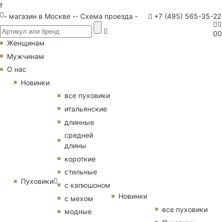
f
- магазин в Москве -
- Схема проезда -
+7 (495) 565-35-22
0
0
Женщинам
Мужчинам
О нас
Новинки
все пуховики
итальянские
длинные
средней
длины
короткие
стильные
Пуховики
с капюшоном
Новинки
с мехом
все пуховики
модные