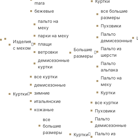
Куртки
mara
бежевые
все большие
размеры
пальто на
Пуховики
меху
Пальто
парки на меху
демисезонные
Изделия
плащи
с мехом
Пальто из
Большие
ветровки
шерсти
размеры
демисезонные
Пальто
куртки
альпака
все куртки
Пальто на
меху
демисезонные
Куртки
зимние
Куртки
итальянские
все куртки
кожаные
Пуховики
Пальто
все
демисезонные
большие
размеры
Пальто из
Куртки