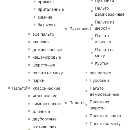
Пуховики
прямые
Пальто
приталенные
демисезонные
зимние
Пальто из
без меха
шерсти
Пуховики
все пальто
Пальто
альпака
альпака
демисезонные
Пальто на
меху
кашемировые
Куртки
шерстяные
пальто на меху
все пальто
парки
Пуховики
Пальто
классические
Пальто
демисезонные
итальянские
Пальто из
Пальто
зимние пальто
шерсти
длинные
Пальто альпака
двубортные
Пальто на меху
в стиле max