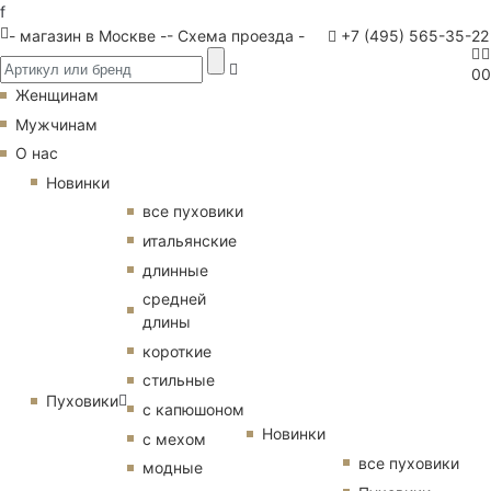
f
- магазин в Москве -
- Схема проезда -
+7 (495) 565-35-22
0
0
Женщинам
Мужчинам
О нас
Новинки
все пуховики
итальянские
длинные
средней
длины
короткие
стильные
Пуховики
с капюшоном
Новинки
с мехом
все пуховики
модные