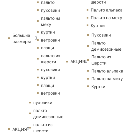
шерсти
пальто
Пальто альпака
пуховики
Пальто на меху
пальто на
меху
Куртки
куртки
Пуховики
Большие
ветровки
размеры
Пальто
плащи
демисезонные
пальто из
Пальто из
АКЦИЯ
шерсти
шерсти
пуховики
Пальто альпака
куртки
Пальто на меху
плащи
Куртки
ветровки
пуховики
пальто
демисезонные
пальто из
АКЦИЯ
шерсти