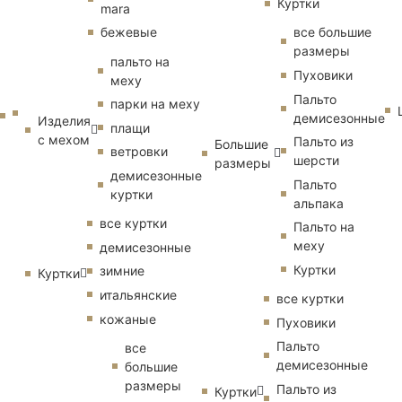
Куртки
mara
бежевые
все большие
размеры
пальто на
Пуховики
меху
Пальто
парки на меху
демисезонные
Изделия
плащи
с мехом
Пальто из
Большие
ветровки
шерсти
размеры
демисезонные
Пальто
куртки
альпака
все куртки
Пальто на
меху
демисезонные
Куртки
зимние
Куртки
итальянские
все куртки
кожаные
Пуховики
Пальто
все
демисезонные
большие
размеры
Пальто из
Куртки