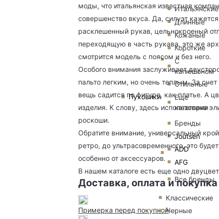
моды, что итальянская известная компани
Итальянские
совершенство вкуса. Да, силуэт кажетс
Длинные
расклешенный рукав, цельнокроеный отло
Кожаные
переходящую в часть рукава, это же ар
Короткие
смотрится модель с поясом и без него.
С
Особого внимания заслуживает двусторо
капюшоном
пальто легким, но очень теплым. За счет
Стильные
вещь садится по фигуре, как платье. А ц
Пуховики
Еще
категории
изделия. К слову, здесь использована эл
роскоши.
Бренды
Обратите внимание, универсальный крой 
Joutsen
ретро, до ультрасовременного, это буде
ADD
особенно от аксессуаров.
AFG
В нашем каталоге есть еще одно двуцветн
Все бренды
Доставка, оплата и покупка
Классические
Примерка перед покупкой
Черные