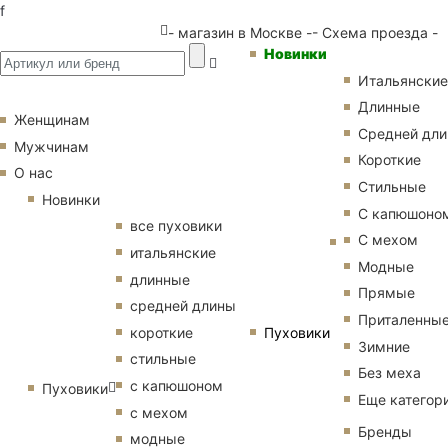
f
- магазин в Москве -
- Схема проезда -
Новинки
Итальянские
Длинные
Женщинам
Средней дл
Мужчинам
Короткие
О нас
Стильные
Новинки
С капюшоно
все пуховики
С мехом
итальянские
Модные
длинные
Прямые
средней длины
Приталенны
Пуховики
короткие
Зимние
стильные
Без меха
с капюшоном
Пуховики
Еще категор
с мехом
Бренды
модные