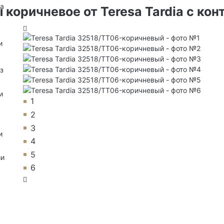
на
коричневое от Teresa Tardia с кон
и
з
и
1
2
3
и
4
5
ии
6