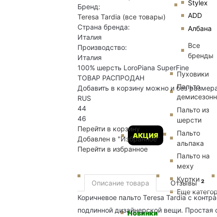
Stylex
Бренд:
ADD
Teresa Tardia
(все товары)
Страна бренда:
Албана
Италия
Все
Производство:
бренды
Италия
100% шерсть LoroPiana SuperFine
Пуховики
ТОВАР РАСПРОДАН
Пальто
Добавить в корзину можно и без размер
демисезон
RUS
44
Пальто из
46
шерсти
Перейти в корзину
Пальто
АКЦИЯ
Добавлен в "Избранное"
альпака
Перейти в избранное
Пальто на
меху
Куртки
2
Описание товара
Отзывы
Еще катего
Коричневое пальто Teresa Tardia с конт
подлинной дизайнерской вещи. Простая 
Новинки