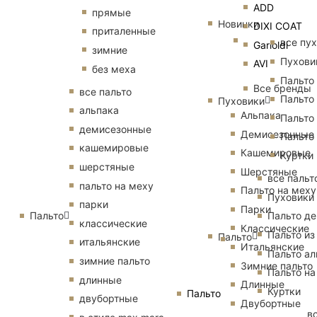
ADD
прямые
Новинки
DIXI COAT
приталенные
все пу
Garioldi
зимние
Пухови
AVI
без меха
Пальто
Все бренды
все пальто
Пальто
Пуховики
альпака
Альпака
Пальто
демисезонные
Демисезонные
Пальто
кашемировые
Кашемировые
Куртки
шерстяные
Шерстяные
все пальт
пальто на меху
Пальто на меху
Пуховики
парки
Парки
Пальто
Пальто д
классические
Классические
Пальто из
Пальто
итальянские
Итальянские
Пальто ал
зимние пальто
Зимние пальто
Пальто на
длинные
Длинные
Куртки
Пальто
двубортные
Двубортные
в