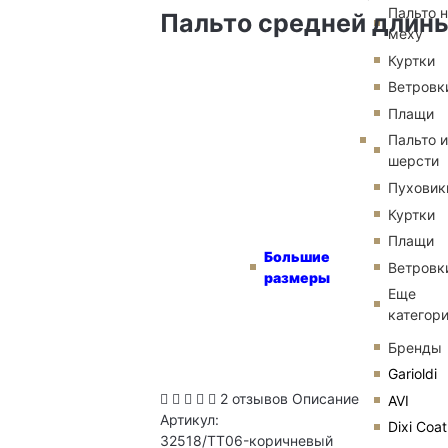
Пальто 
Пальто средней длины 
меху
Куртки
Ветровк
Плащи
Пальто и
шерсти
Пуховик
Куртки
Плащи
Большие
Ветровк
размеры
Еще
категор
Бренды
Garioldi
2 отзывов
Описание
AVI
Артикул:
Dixi Coat
32518/TT06-коричневый