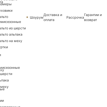
ra
азмеры
уховики
Доставка и
Гарантии и
альто
Шоурум
Рассрочка
оплата
возврат
емисезонные
альто из шерсти
альто альпака
альто на меху
уртки
и
емисезонные
еху
 шерсти
ьпака
 меху
ные
рии
емисезонные