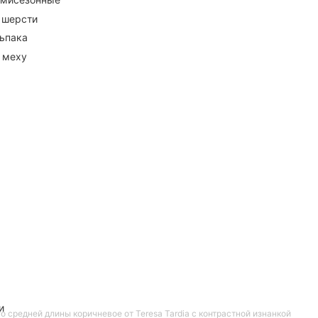
 шерсти
ьпака
 меху
и
о средней длины коричневое от Teresa Tardia с контрастной изнанкой