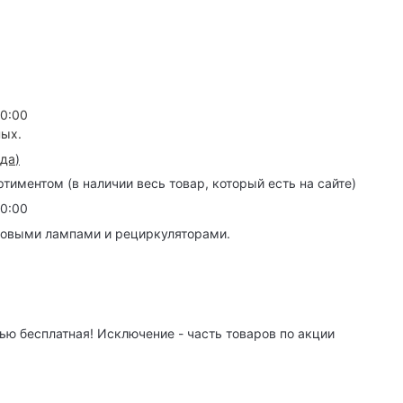
20:00
ных.
зда
)
иментом (в наличии весь товар, который есть на сайте)
20:00
товыми лампами и рециркуляторами.
ю бесплатная! Исключение - часть товаров по акции