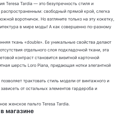
я Teresa Tardia — это безупречность стиля и
я распространенным: свободный прямой крой, слегка
жной воротничок. Но взгляните только на эту кокетку,
хитектура в мире моды! А как совершенно по-разному
нняя ткань «double». Ее уникальные свойства делают
 отсутствия отдельного слоя подкладочной ткани, эта
ветовой контраст становится визитной карточной
итная шерсть Loro Piana, придающая нотки элегантной
позволяет трактовать стиль модели от винтажного и
т зависеть от остальных элементов гардероба и
ое женское пальто Teresa Tardia.
 в магазине