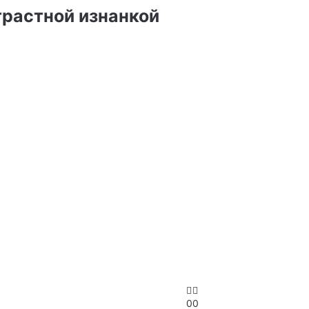
трастной изнанкой
0
0