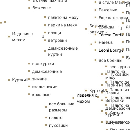
в стиле max mara
В стиле Max Ma
р
бежевые
Бежевые
П
пальто на меху
Еще категории
П
парки на меху
Большие
д
Бренды
размеры
плащи
Изделия с
П
Teresa Tardia
мехом
ветровки
П
Heresis
демисезонные
П
Leoni Bourge
куртки
К
Все бренды
все куртки
все куртк
Пальто на
демисезонные
Пуховики
меху
зимние
Куртки
Пальто д
Парки на м
итальянские
Пальто из
Куртки
Плащи
кожаные
Изделия с
Пальто ал
Ветровки
мехом
все большие
Пальто на
Демисезон
размеры
Куртки
куртки
пальто
Еще катего
Пуховики
пуховики
Пальто д