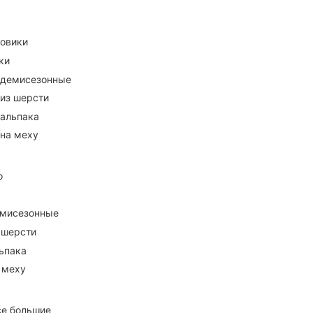
ховики
ки
 демисезонные
 из шерсти
 альпака
 на меху
о
емисезонные
 шерсти
ьпака
 меху
се большие