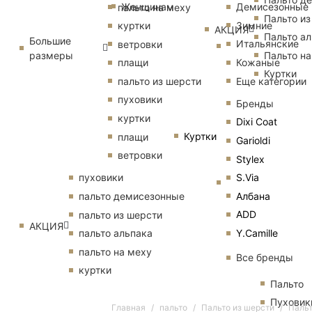
Женщинам
Демисезонные
пальто на меху
Пальто из
Зимние
куртки
АКЦИЯ
Пальто ал
Большие
Итальянские
ветровки
размеры
Пальто на
Кожаные
плащи
Куртки
Еще категории
пальто из шерсти
пуховики
Бренды
куртки
Dixi Coat
Куртки
плащи
Garioldi
ветровки
Stylex
S.Via
пуховики
Албана
пальто демисезонные
ADD
пальто из шерсти
АКЦИЯ
Y.Camille
пальто альпака
пальто на меху
Все бренды
куртки
Пальто
Пуховик
Главная
пальто
Пальто из шерсти
Пальт