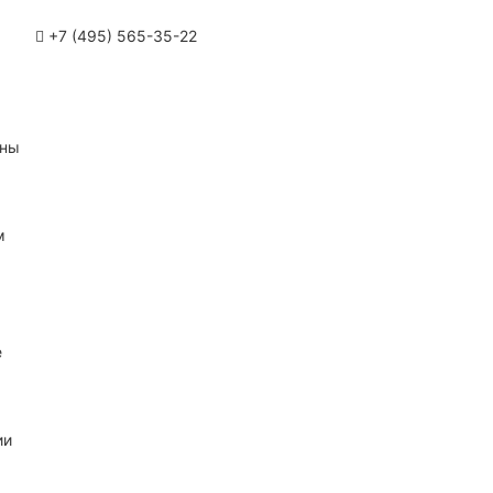
+7 (495) 565-35-22
ины
м
е
ии