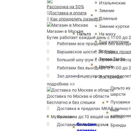
Итальянские
Рассрочка на 50%
Зимние
Доставка и оплата
Длинные
Как определить размер?
Зимние куртки
Магазин в Москве
Пальто
На меху
Бутик работает каждый день с 11:00 до 
Еще категории
Работаем все праздники без выход
Бренды
Варшавское шоссе, 26
(
схема прое
Teresa Tardia
Большой шоу-рум с огромным ассорт
Heresis
Работаем без выходных с 11:00 до 
Зал дезинфицируерся ультрафиоле
Все бренды
подробнее >>
Пальто из
шерсти
Доставка по Москве и области
Пуховики
Бесплатно и без спешки
Доставка в пределах МКАД полность
Еще
категории
Привозим до 10 вещей на выбор
Мужчинам
Большие
Доставим в любое время
Бренды
размеры