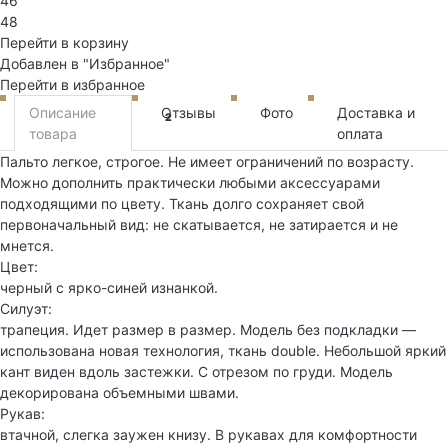
46
48
Перейти в корзину
Добавлен в "Избранное"
Перейти в избранное
Описание
Отзывы
Фото
Доставка и
2
товара
оплата
Пальто легкое, строгое. Не имеет ограничений по возрасту.
Можно дополнить практически любыми аксессуарами
подходящими по цвету. Ткань долго сохраняет свой
первоначальный вид: не скатывается, не затирается и не
мнется.
Цвет:
черный с ярко-синей изнанкой.
Силуэт:
трапеция. Идет размер в размер. Модель без подкладки —
использована новая технология, ткань double. Небольшой яркий
кант виден вдоль застежки. С отрезом по груди. Модель
декорирована объемными швами.
Рукав:
втачной, слегка заужен книзу. В рукавах для комфортности