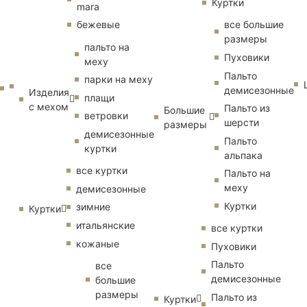
Куртки
mara
бежевые
все большие
размеры
пальто на
Пуховики
меху
Пальто
парки на меху
демисезонные
Изделия
плащи
с мехом
Пальто из
Большие
ветровки
шерсти
размеры
демисезонные
Пальто
куртки
альпака
все куртки
Пальто на
меху
демисезонные
Куртки
зимние
Куртки
итальянские
все куртки
кожаные
Пуховики
Пальто
все
демисезонные
большие
размеры
Пальто из
Куртки