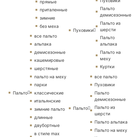
Пуховики
прямые
Пальто
приталенные
демисезонные
зимние
Пальто из
без меха
шерсти
Пуховики
все пальто
Пальто
альпака
альпака
демисезонные
Пальто на
меху
кашемировые
Куртки
шерстяные
пальто на меху
все пальто
парки
Пуховики
Пальто
классические
Пальто
демисезонные
итальянские
Пальто из
Пальто
зимние пальто
шерсти
длинные
Пальто альпака
двубортные
Пальто на меху
в стиле max