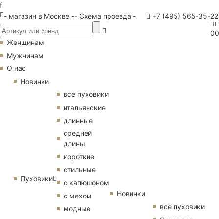
f
- магазин в Москве -
- Схема проезда -
+7 (495) 565-35-22
0
0
Женщинам
Мужчинам
О нас
Новинки
все пуховики
итальянские
длинные
средней
длины
короткие
стильные
Пуховики
с капюшоном
Новинки
с мехом
все пуховики
модные