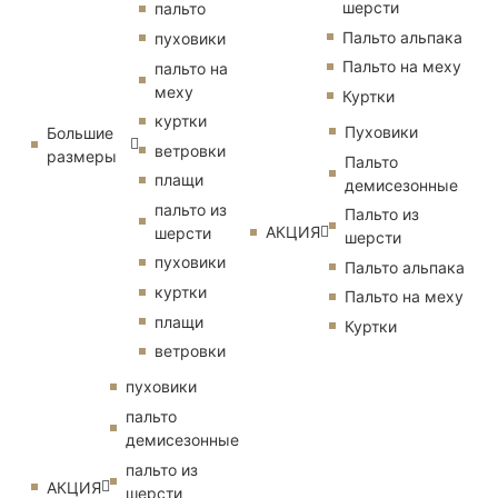
шерсти
пальто
Пальто альпака
пуховики
Пальто на меху
пальто на
меху
Куртки
куртки
Пуховики
Большие
ветровки
размеры
Пальто
плащи
демисезонные
пальто из
Пальто из
АКЦИЯ
шерсти
шерсти
пуховики
Пальто альпака
куртки
Пальто на меху
плащи
Куртки
ветровки
пуховики
пальто
демисезонные
пальто из
АКЦИЯ
шерсти