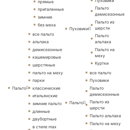
Пуховики
прямые
Пальто
приталенные
демисезонные
зимние
Пальто из
без меха
шерсти
Пуховики
все пальто
Пальто
альпака
альпака
демисезонные
Пальто на
меху
кашемировые
Куртки
шерстяные
пальто на меху
все пальто
парки
Пуховики
Пальто
классические
Пальто
демисезонные
итальянские
Пальто из
Пальто
зимние пальто
шерсти
длинные
Пальто альпака
двубортные
Пальто на меху
в стиле max