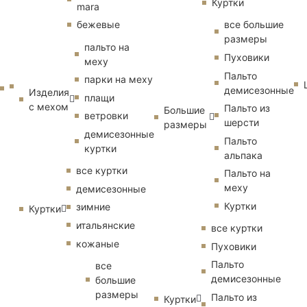
Куртки
mara
бежевые
все большие
размеры
пальто на
Пуховики
меху
Пальто
парки на меху
демисезонные
Изделия
плащи
с мехом
Пальто из
Большие
ветровки
шерсти
размеры
демисезонные
Пальто
куртки
альпака
все куртки
Пальто на
меху
демисезонные
Куртки
зимние
Куртки
итальянские
все куртки
кожаные
Пуховики
Пальто
все
демисезонные
большие
размеры
Пальто из
Куртки