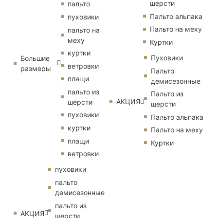
шерсти
пальто
Пальто альпака
пуховики
Пальто на меху
пальто на
меху
Куртки
куртки
Пуховики
Большие
ветровки
размеры
Пальто
плащи
демисезонные
пальто из
Пальто из
АКЦИЯ
шерсти
шерсти
пуховики
Пальто альпака
куртки
Пальто на меху
плащи
Куртки
ветровки
пуховики
пальто
демисезонные
пальто из
АКЦИЯ
шерсти