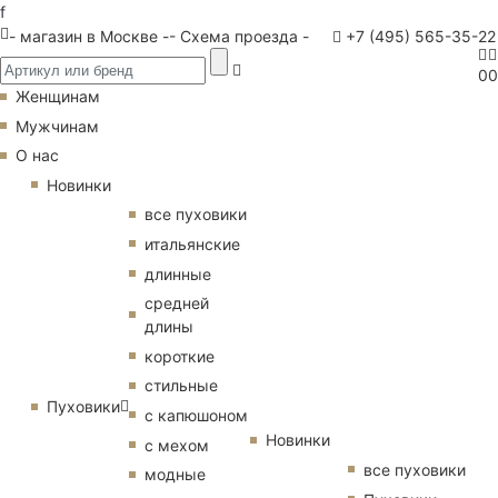
f
- магазин в Москве -
- Схема проезда -
+7 (495) 565-35-22
0
0
Женщинам
Мужчинам
О нас
Новинки
все пуховики
итальянские
длинные
средней
длины
короткие
стильные
Пуховики
с капюшоном
Новинки
с мехом
все пуховики
модные