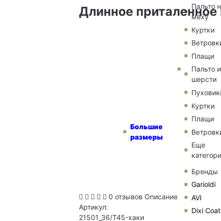
Пальто 
Длинное приталенное п
меху
Куртки
Ветровк
Плащи
Пальто и
шерсти
Пуховик
Куртки
Плащи
Большие
Ветровк
размеры
Еще
категор
Бренды
Garioldi
0 отзывов
Описание
AVI
Артикул:
Dixi Coat
21501_36/T45-хаки