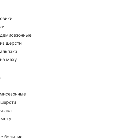
ховики
ки
 демисезонные
 из шерсти
 альпака
 на меху
о
емисезонные
 шерсти
ьпака
 меху
се большие