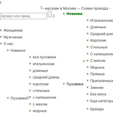
f
- магазин в Москве -
- Схема проезда -
Новинки
Итальянские
Длинные
Женщинам
Средней дл
Мужчинам
Короткие
О нас
Стильные
Новинки
С капюшоно
все пуховики
С мехом
итальянские
Модные
длинные
Прямые
средней длины
Приталенны
Пуховики
короткие
Зимние
стильные
Без меха
с капюшоном
Пуховики
Еще категор
с мехом
Бренды
модные