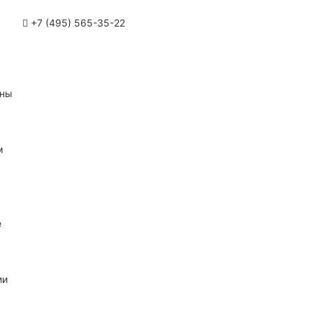
+7 (495) 565-35-22
ины
м
е
ии