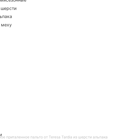
 шерсти
ьпака
 меху
и
ое приталенное пальто от Teresa Tardia из шерсти альпака