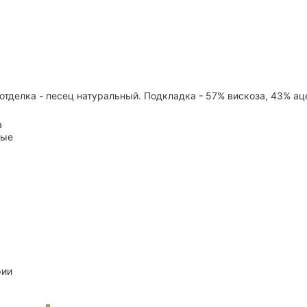
отделка - песец натуральный. Подкладка - 57% вискоза, 43% аце
а
ные
рии