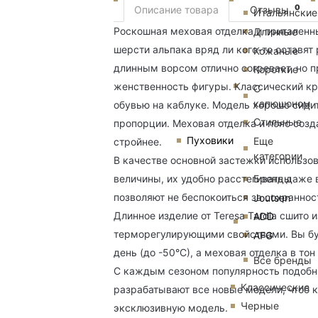
0
Описание товара
Отзывы
Итальянские
Роскошная меховая отделка и приталенный
Длинные
шерсти альпака вряд ли кого-то оставят
Кожаные
длинным ворсом отлично согревает, но п
Короткие
женственность фигуры. Классический кр
С
капюшоном
обувью на каблуке. Модель хорошо сидит
Стильные
пропорции. Меховая отделка и пояс созд
Пуховики
Еще
стройнее.
категории
В качестве основной застежки использов
Бренды
величины, их удобно расстегивать даже
позволяют не беспокоиться за сохраннос
Joutsen
Длинное изделие от Teresa Tardia сшито
ADD
терморегулирующими свойствами. Вы бу
AFG
день (до -50°С), а меховая отделка в тон
Все бренды
С каждым сезоном популярность подобны
Классические
разрабатывают все новые модели, чтоб 
Черные
эксклюзивную модель.