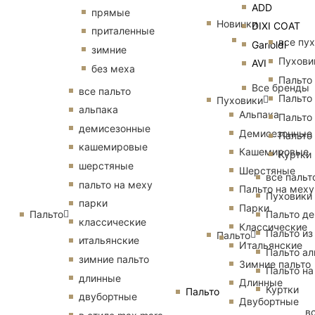
ADD
прямые
Новинки
DIXI COAT
приталенные
все пу
Garioldi
зимние
Пухови
AVI
без меха
Пальто
Все бренды
все пальто
Пальто
Пуховики
альпака
Альпака
Пальто
демисезонные
Демисезонные
Пальто
кашемировые
Кашемировые
Куртки
шерстяные
Шерстяные
все пальт
пальто на меху
Пальто на меху
Пуховики
парки
Парки
Пальто
Пальто д
классические
Классические
Пальто из
Пальто
итальянские
Итальянские
Пальто ал
зимние пальто
Зимние пальто
Пальто на
длинные
Длинные
Куртки
Пальто
двубортные
Двубортные
в