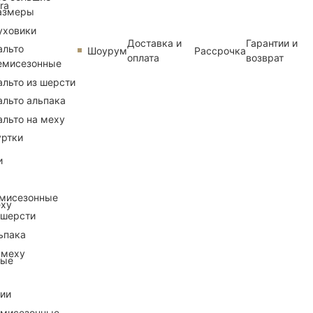
ra
азмеры
уховики
Доставка и
Гарантии и
альто
Шоурум
Рассрочка
оплата
возврат
емисезонные
альто из шерсти
альто альпака
альто на меху
уртки
и
емисезонные
еху
 шерсти
ьпака
 меху
ные
рии
емисезонные