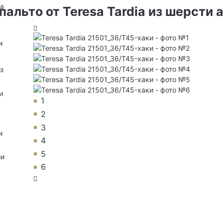
на
альто от Teresa Tardia из шерсти 
и
з
и
1
2
3
и
4
5
ии
6