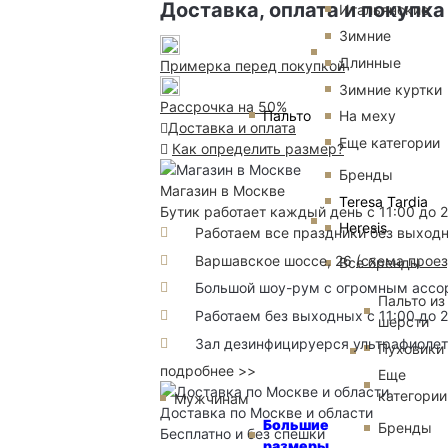
Доставка, оплата и покупка
Итальянские
Зимние
Длинные
Примерка перед покупкой
Зимние куртки
Рассрочка на 50%
Пальто
На меху
Доставка и оплата
Еще категории
Как определить размер?
Бренды
Магазин в Москве
Teresa Tardia
Бутик работает каждый день с 11:00 до 
Heresis
Работаем все праздники без выход
Варшавское шоссе, 26
(
схема прое
Все бренды
Большой шоу-рум с огромным ассорт
Пальто из
Работаем без выходных с 11:00 до 
шерсти
Зал дезинфицируерся ультрафиоле
Пуховики
подробнее >>
Еще
категории
Мужчинам
Доставка по Москве и области
Большие
Бренды
Бесплатно и без спешки
размеры