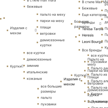
в стиле max mara
В стиле Max Ma
р
бежевые
Бежевые
П
пальто на меху
Еще категории
П
парки на меху
Большие
д
Бренды
размеры
плащи
Изделия с
П
Teresa Tardia
мехом
ветровки
П
Heresis
демисезонные
П
Leoni Bourge
куртки
К
Все бренды
все куртки
все куртк
Пальто на
демисезонные
Пуховики
меху
зимние
Куртки
Пальто д
Парки на м
итальянские
Пальто из
Куртки
Плащи
кожаные
Изделия с
Пальто ал
Ветровки
мехом
все большие
Пальто на
Демисезон
размеры
Куртки
куртки
пальто
Еще катего
Пуховики
пуховики
Пальто д