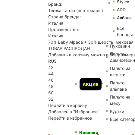
Stylex
Бренд:
ADD
Teresa Tardia
(все товары)
Страна бренда:
Албана
Италия
Все
Производство:
бренды
Италия
70% Baby Alpaca + 30% шерсть, меховая 
Пуховики
ТОВАР РАСПРОДАН
Пальто
Добавить в корзину можно и без размер
демисезон
RUS
42
Пальто из
44
шерсти
46
Пальто
АКЦИЯ
48
альпака
50
Пальто на
52
меху
Перейти в корзину
Куртки
Добавлен в "Избранное"
Перейти в избранное
Еще катего
Новинки