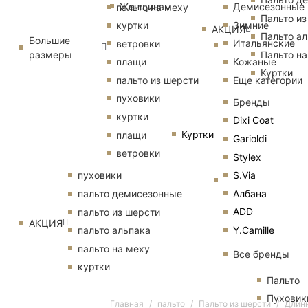
Женщинам
Демисезонные
пальто на меху
Пальто из
Зимние
куртки
АКЦИЯ
Пальто ал
Большие
Итальянские
ветровки
размеры
Пальто на
Кожаные
плащи
Куртки
Еще категории
пальто из шерсти
пуховики
Бренды
куртки
Dixi Coat
Куртки
плащи
Garioldi
ветровки
Stylex
S.Via
пуховики
Албана
пальто демисезонные
ADD
пальто из шерсти
АКЦИЯ
Y.Camille
пальто альпака
пальто на меху
Все бренды
куртки
Пальто
Пуховик
Главная
пальто
Пальто из шерсти
Длинн