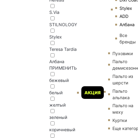
Stylex
S.Via
ADD
Албана
STILNOLOGY
Все
Stylex
бренды
Teresa Tardia
Пуховики
Албана
Пальто
ПРИМЕНИТЬ
демисезон
Пальто из
бежевый
шерсти
Пальто
АКЦИЯ
белый
альпака
желтый
Пальто на
меху
зеленый
Куртки
Еще катего
коричневый