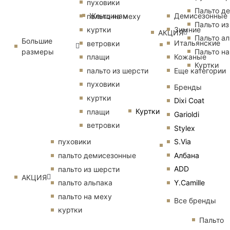
пуховики
Пальто д
Женщинам
Демисезонные
пальто на меху
Пальто из
Зимние
куртки
АКЦИЯ
Пальто ал
Большие
Итальянские
ветровки
размеры
Пальто на
Кожаные
плащи
Куртки
Еще категории
пальто из шерсти
пуховики
Бренды
куртки
Dixi Coat
Куртки
плащи
Garioldi
ветровки
Stylex
S.Via
пуховики
Албана
пальто демисезонные
ADD
пальто из шерсти
АКЦИЯ
Y.Camille
пальто альпака
пальто на меху
Все бренды
куртки
Пальто