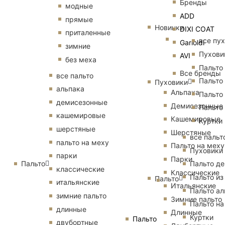
Бренды
модные
ADD
прямые
Новинки
DIXI COAT
приталенные
все пу
Garioldi
зимние
Пухови
AVI
без меха
Пальто
Все бренды
все пальто
Пальто
Пуховики
альпака
Альпака
Пальто
демисезонные
Демисезонные
Пальто
кашемировые
Кашемировые
Куртки
шерстяные
Шерстяные
все пальт
пальто на меху
Пальто на меху
Пуховики
парки
Парки
Пальто
Пальто д
классические
Классические
Пальто из
Пальто
итальянские
Итальянские
Пальто ал
зимние пальто
Зимние пальто
Пальто на
длинные
Длинные
Куртки
Пальто
двубортные