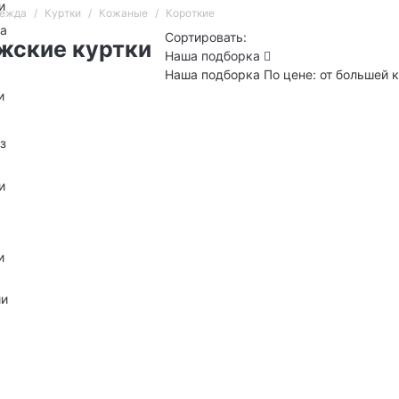
и
дежда
Куртки
Кожаные
Короткие
на
Сортировать:
жские куртки
Наша подборка
Наша подборка
По цене: от большей
и
з
и
и
ии