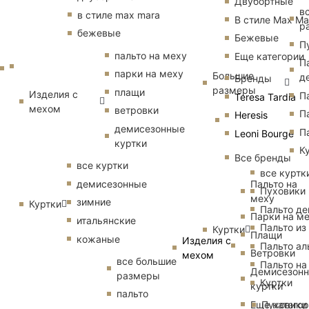
Двубортные
в
в стиле max mara
В стиле Max Ma
р
бежевые
Бежевые
П
пальто на меху
Еще категории
П
парки на меху
Большие
д
Бренды
размеры
плащи
Изделия с
П
Teresa Tardia
мехом
ветровки
П
Heresis
демисезонные
П
Leoni Bourge
куртки
К
Все бренды
все куртки
все куртк
Пальто на
демисезонные
Пуховики
меху
зимние
Куртки
Пальто д
Парки на м
итальянские
Пальто из
Куртки
Плащи
кожаные
Изделия с
Пальто ал
Ветровки
мехом
все большие
Пальто на
Демисезон
размеры
Куртки
куртки
пальто
Еще катего
Пуховики