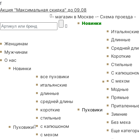
f
Акция "Максимальная скидка" до 09.08
- магазин в Москве -
- Схема проезда -
Новинки
Итальянские
Длинные
Женщинам
Средней дл
Мужчинам
Короткие
О нас
Стильные
Новинки
С капюшоно
все пуховики
С мехом
итальянские
Модные
длинные
Прямые
средней длины
Приталенны
Пуховики
короткие
Зимние
стильные
Без меха
с капюшоном
Пуховики
Еще категор
с мехом