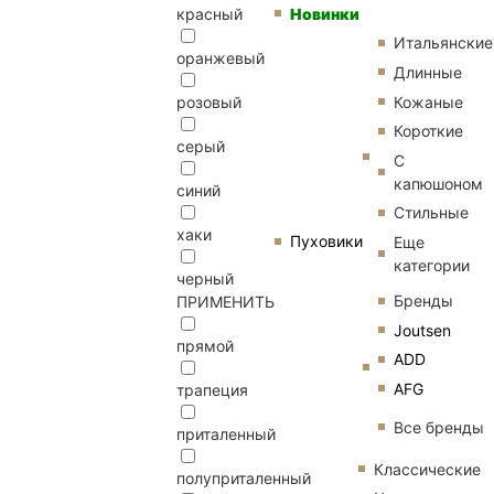
Новинки
красный
Итальянские
оранжевый
Длинные
Кожаные
розовый
Короткие
серый
С
капюшоном
синий
Стильные
хаки
Пуховики
Еще
категории
черный
Бренды
ПРИМЕНИТЬ
Joutsen
прямой
ADD
AFG
трапеция
Все бренды
приталенный
Классические
полуприталенный