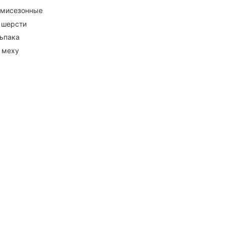
емисезонные
 шерсти
ьпака
 меху