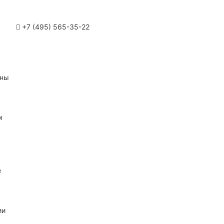
+7 (495) 565-35-22
ины
м
е
ии