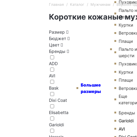
Пуховик
Главная
Каталог
Мужчинам
Верхняя о
Пальто 
Короткие кожаные му
меху
Куртки
Размер
Ветровк
Бюджет
Плащи
Цвет
Пальто и
Бренды
шерсти
ADD
Пуховик
Куртки
AVI
Плащи
Большие
Bask
Ветровк
размеры
Еще
Dixi Coat
категор
Elisabetta
Бренды
Garioldi
Garioldi
AVI
Dixi Coat
Heresis