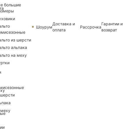
се большие
ra
азмеры
уховики
Доставка и
Гарантии и
альто
Шоурум
Рассрочка
оплата
возврат
емисезонные
альто из шерсти
альто альпака
альто на меху
уртки
и
емисезонные
еху
 шерсти
ьпака
 меху
ные
рии