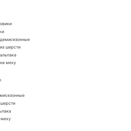
ховики
ки
 демисезонные
 из шерсти
 альпака
 на меху
о
емисезонные
 шерсти
ьпака
 меху