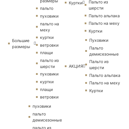
размеры
Пальто из
Куртки
шерсти
пальто
Пальто альпака
пуховики
Пальто на меху
пальто на
меху
Куртки
куртки
Пуховики
Большие
ветровки
размеры
Пальто
плащи
демисезонные
пальто из
Пальто из
АКЦИЯ
шерсти
шерсти
пуховики
Пальто альпака
куртки
Пальто на меху
плащи
Куртки
ветровки
пуховики
пальто
демисезонные
пальто из