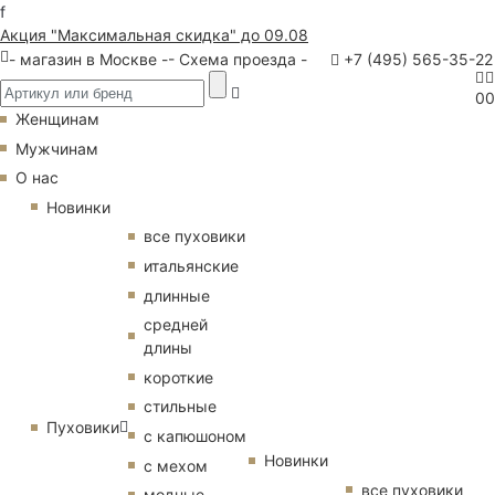
f
Акция "Максимальная скидка" до 09.08
- магазин в Москве -
- Схема проезда -
+7 (495) 565-35-22
0
0
Женщинам
Мужчинам
О нас
Новинки
все пуховики
итальянские
длинные
средней
длины
короткие
стильные
Пуховики
с капюшоном
Новинки
с мехом
все пуховики
модные