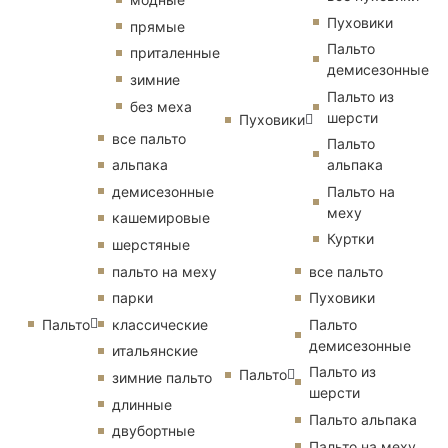
Пуховики
прямые
Пальто
приталенные
демисезонные
зимние
Пальто из
без меха
шерсти
Пуховики
все пальто
Пальто
альпака
альпака
демисезонные
Пальто на
меху
кашемировые
Куртки
шерстяные
пальто на меху
все пальто
парки
Пуховики
Пальто
классические
Пальто
демисезонные
итальянские
Пальто из
Пальто
зимние пальто
шерсти
длинные
Пальто альпака
двубортные
Пальто на меху