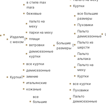
в стиле max
Куртки
mara
бежевые
все большие
размеры
пальто на
Пуховики
меху
Пальто
парки на меху
демисезонные
Изделия
плащи
с мехом
Пальто из
Большие
ветровки
шерсти
размеры
демисезонные
Пальто
куртки
альпака
все куртки
Пальто на
меху
демисезонные
Куртки
зимние
Куртки
итальянские
все куртки
кожаные
Пуховики
Пальто
все
демисезонные
большие