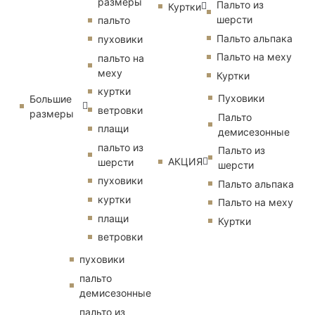
размеры
Пальто из
Куртки
шерсти
пальто
Пальто альпака
пуховики
Пальто на меху
пальто на
меху
Куртки
куртки
Пуховики
Большие
ветровки
размеры
Пальто
плащи
демисезонные
пальто из
Пальто из
АКЦИЯ
шерсти
шерсти
пуховики
Пальто альпака
куртки
Пальто на меху
плащи
Куртки
ветровки
пуховики
пальто
демисезонные
пальто из