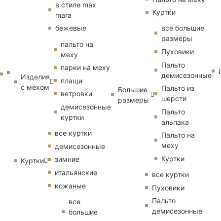
в стиле max
Куртки
mara
бежевые
все большие
размеры
пальто на
Пуховики
меху
Пальто
парки на меху
демисезонные
Изделия
плащи
с мехом
Пальто из
Большие
ветровки
шерсти
размеры
демисезонные
Пальто
куртки
альпака
все куртки
Пальто на
меху
демисезонные
Куртки
зимние
Куртки
итальянские
все куртки
кожаные
Пуховики
Пальто
все
демисезонные
большие