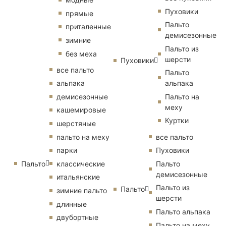
Пуховики
прямые
Пальто
приталенные
демисезонные
зимние
Пальто из
без меха
шерсти
Пуховики
все пальто
Пальто
альпака
альпака
демисезонные
Пальто на
меху
кашемировые
Куртки
шерстяные
пальто на меху
все пальто
парки
Пуховики
Пальто
классические
Пальто
демисезонные
итальянские
Пальто из
Пальто
зимние пальто
шерсти
длинные
Пальто альпака
двубортные
Пальто на меху