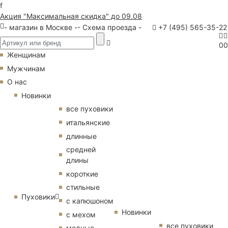
f
Акция "Максимальная скидка" до 09.08
- магазин в Москве -
- Схема проезда -
+7 (495) 565-35-22
0
0
Женщинам
Мужчинам
О нас
Новинки
все пуховики
итальянские
длинные
средней
длины
короткие
стильные
Пуховики
с капюшоном
Новинки
с мехом
все пуховики
модные