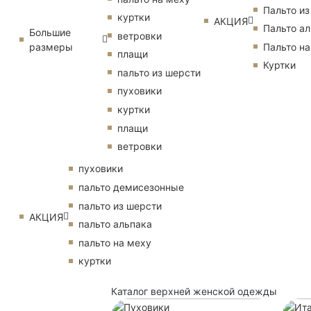
Пальто из
куртки
АКЦИЯ
Пальто ал
Большие
ветровки
размеры
Пальто на
плащи
Куртки
пальто из шерсти
пуховики
куртки
плащи
ветровки
пуховики
пальто демисезонные
пальто из шерсти
АКЦИЯ
пальто альпака
пальто на меху
куртки
Каталог верхней женской одежды