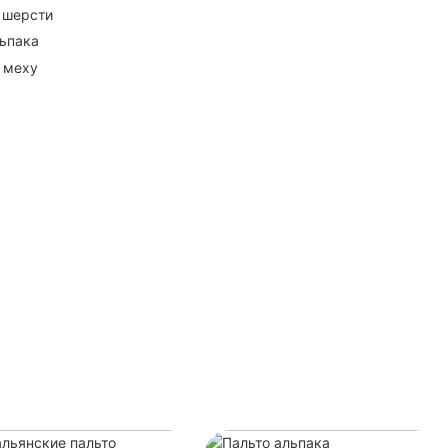
 шерсти
ьпака
 меху