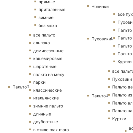
прямые
Новинки
приталенные
все пу
зимние
Пухови
без меха
Пальто
все пальто
Пальто
Пуховики
альпака
Пальто
демисезонные
Пальто
кашемировые
Куртки
шерстяные
все пальт
пальто на меху
Пуховики
парки
Пальто
Пальто д
классические
Пальто из
Пальто
итальянские
Пальто ал
зимние пальто
Пальто на
длинные
Куртки
двубортные
в
в стиле max mara