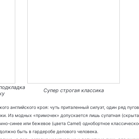
 подкладка
Супер строгая классика
ку
ого английского кроя: чуть приталенный силуэт, один ряд пугов
чки. Из модных «примочек» допускается лишь супатная (скрыт
емно-синее или бежевое (цвета Camel) однобортное классическ
 должно быть в гардеробе делового человека.