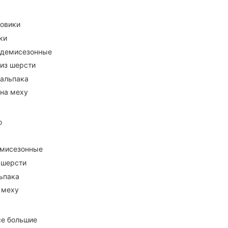
ховики
ки
 демисезонные
 из шерсти
 альпака
 на меху
о
емисезонные
 шерсти
ьпака
 меху
се большие