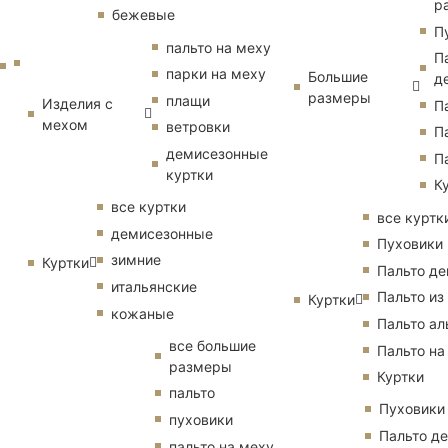
р
бежевые
П
пальто на меху
П
парки на меху
Большие
д
размеры
плащи
Изделия с
П
мехом
ветровки
П
демисезонные
П
куртки
К
все куртки
все куртк
демисезонные
Пуховики
зимние
Куртки
Пальто д
итальянские
Пальто из
Куртки
кожаные
Пальто ал
все большие
Пальто на
размеры
Куртки
пальто
Пуховики
пуховики
Пальто д
пальто на меху