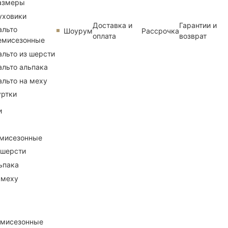
азмеры
уховики
Доставка и
Гарантии и
альто
Шоурум
Рассрочка
оплата
возврат
емисезонные
альто из шерсти
альто альпака
альто на меху
уртки
и
емисезонные
 шерсти
ьпака
 меху
емисезонные