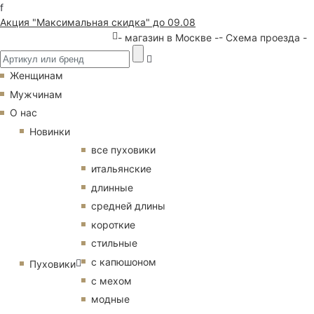
f
Акция "Максимальная скидка" до 09.08
- магазин в Москве -
- Схема проезда -
Женщинам
Мужчинам
О нас
Новинки
все пуховики
итальянские
длинные
средней длины
короткие
стильные
с капюшоном
Пуховики
с мехом
модные