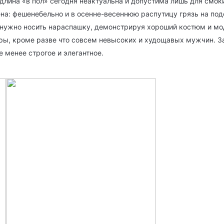
 длина «в пол» сегодня неактуальна и допустима лишь для смо
а: фешенебельно и в осенне-весеннюю распутицу грязь на подо
и нужно носить нараспашку, демонстрируя хороший костюм и м
ры, кроме разве что совсем невысоких и худощавых мужчин. За
е менее строгое и элегантное.