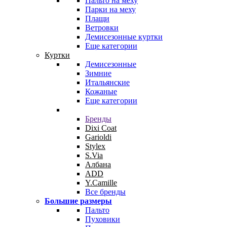
Пальто на меху
Парки на меху
Плащи
Ветровки
Демисезонные куртки
Еще категории
Куртки
Демисезонные
Зимние
Итальянские
Кожаные
Еще категории
Бренды
Dixi Coat
Garioldi
Stylex
S.Via
Албана
ADD
Y.Camille
Все бренды
Большие размеры
Пальто
Пуховики