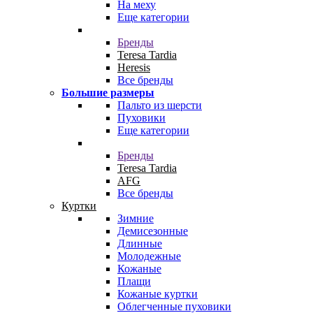
На меху
Еще категории
Бренды
Teresa Tardia
Heresis
Все бренды
Большие размеры
Пальто из шерсти
Пуховики
Еще категории
Бренды
Teresa Tardia
AFG
Все бренды
Куртки
Зимние
Демисезонные
Длинные
Молодежные
Кожаные
Плащи
Кожаные куртки
Облегченные пуховики