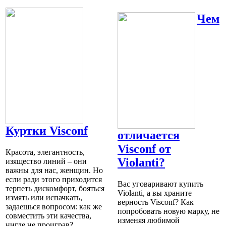
Чем
Куртки Visconf
отличается
Visconf от
Красота, элегантность,
Violanti?
изящество линий – они
важны для нас, женщин. Но
если ради этого приходится
Вас уговаривают купить
терпеть дискомфорт, бояться
Violanti, а вы храните
измять или испачкать,
верность Visconf? Как
задаешься вопросом: как же
попробовать новую марку, не
совместить эти качества,
изменяя любимой
нигде не проиграв?