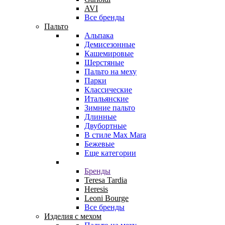
AVI
Все бренды
Пальто
Альпака
Демисезонные
Кашемировые
Шерстяные
Пальто на меху
Парки
Классические
Итальянские
Зимние пальто
Длинные
Двубортные
В стиле Max Mara
Бежевые
Еще категории
Бренды
Teresa Tardia
Heresis
Leoni Bourge
Все бренды
Изделия с мехом