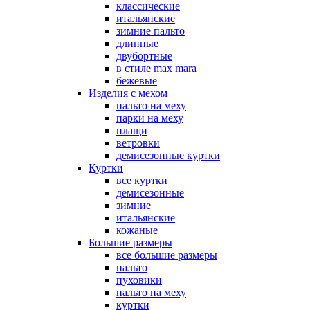
классические
итальянские
зимние пальто
длинные
двубортные
в стиле max mara
бежевые
Изделия с мехом
пальто на меху
парки на меху
плащи
ветровки
демисезонные куртки
Куртки
все куртки
демисезонные
зимние
итальянские
кожаные
Большие размеры
все большие размеры
пальто
пуховики
пальто на меху
куртки