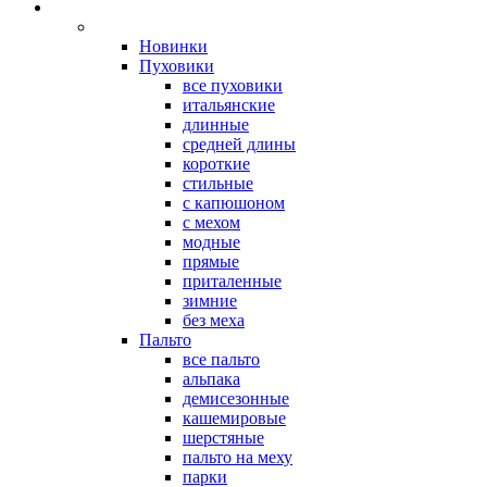
Новинки
Пуховики
все пуховики
итальянские
длинные
средней длины
короткие
стильные
с капюшоном
с мехом
модные
прямые
приталенные
зимние
без меха
Пальто
все пальто
альпака
демисезонные
кашемировые
шерстяные
пальто на меху
парки