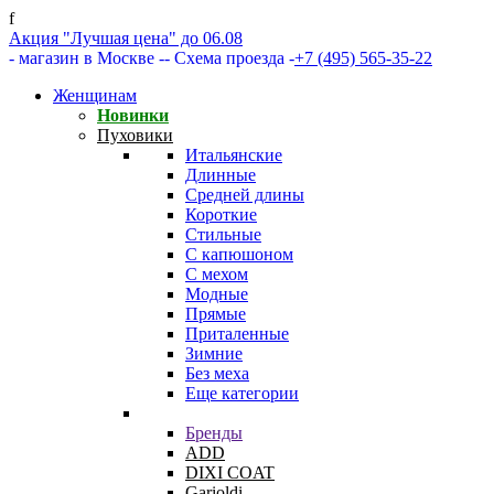
f
Акция "Лучшая цена" до 06.08
- магазин в Москве -
- Схема проезда -
+7 (495) 565-35-22
Женщинам
Новинки
Пуховики
Итальянские
Длинные
Средней длины
Короткие
Стильные
С капюшоном
С мехом
Модные
Прямые
Приталенные
Зимние
Без меха
Еще категории
Бренды
ADD
DIXI COAT
Garioldi