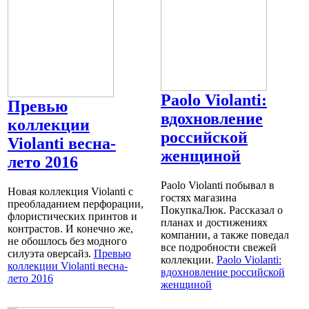
Paolo Violanti:
Превью
вдохновление
коллекции
российской
Violanti весна-
женщиной
лето 2016
Paolo Violanti побывал в
Новая коллекция Violanti с
гостях магазина
преобладанием перфорации,
ПокупкаЛюк. Рассказал о
флористических принтов и
планах и достижениях
контрастов. И конечно же,
компании, а также поведал
не обошлось без модного
все подробности свежей
силуэта оверсайз.
Превью
коллекции.
Paolo Violanti:
коллекции Violanti весна-
вдохновление российской
лето 2016
женщиной