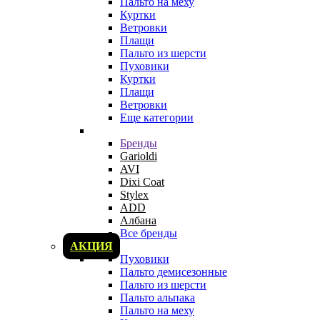
Пальто на меху
Куртки
Ветровки
Плащи
Пальто из шерсти
Пуховики
Куртки
Плащи
Ветровки
Еще категории
Бренды
Garioldi
AVI
Dixi Coat
Stylex
ADD
Албана
Все бренды
АКЦИЯ
Пуховики
Пальто демисезонные
Пальто из шерсти
Пальто альпака
Пальто на меху