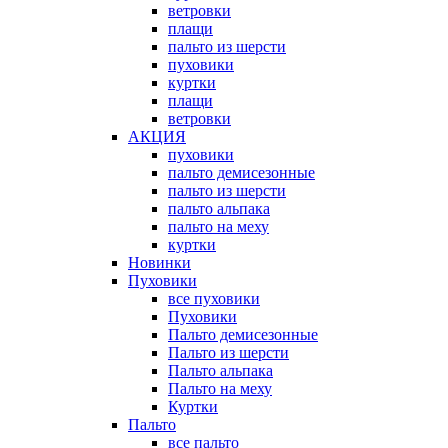
ветровки
плащи
пальто из шерсти
пуховики
куртки
плащи
ветровки
АКЦИЯ
пуховики
пальто демисезонные
пальто из шерсти
пальто альпака
пальто на меху
куртки
Новинки
Пуховики
все пуховики
Пуховики
Пальто демисезонные
Пальто из шерсти
Пальто альпака
Пальто на меху
Куртки
Пальто
все пальто