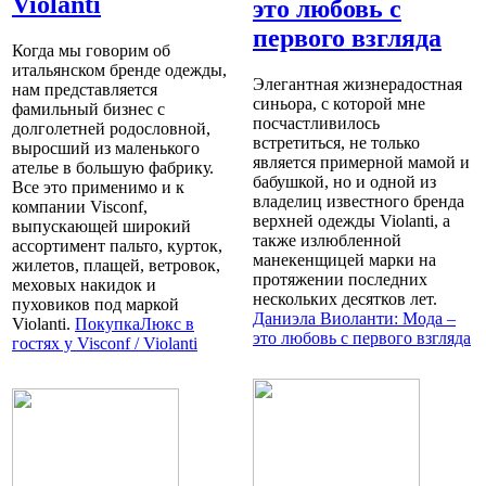
Violanti
это любовь с
первого взгляда
Когда мы говорим об
итальянском бренде одежды,
Элегантная жизнерадостная
нам представляется
синьора, с которой мне
фамильный бизнес с
посчастливилось
долголетней родословной,
встретиться, не только
выросший из маленького
является примерной мамой и
ателье в большую фабрику.
бабушкой, но и одной из
Все это применимо и к
владелиц известного бренда
компании Visconf,
верхней одежды Violanti, а
выпускающей широкий
также излюбленной
ассортимент пальто, курток,
манекенщицей марки на
жилетов, плащей, ветровок,
протяжении последних
меховых накидок и
нескольких десятков лет.
пуховиков под маркой
Даниэла Виоланти: Мода –
Violanti.
ПокупкаЛюкс в
это любовь с первого взгляда
гостях у Visconf / Violanti