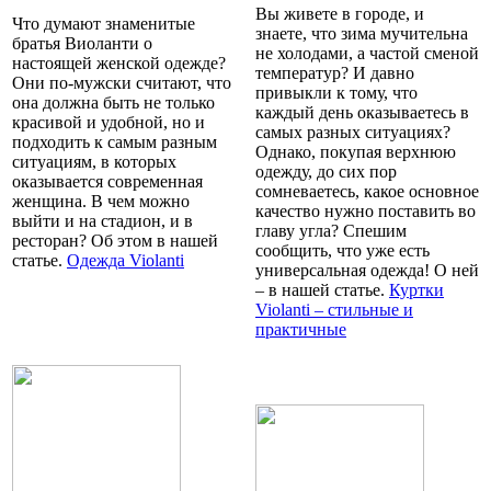
Вы живете в городе, и
Что думают знаменитые
знаете, что зима мучительна
братья Виоланти о
не холодами, а частой сменой
настоящей женской одежде?
температур? И давно
Они по-мужски считают, что
привыкли к тому, что
она должна быть не только
каждый день оказываетесь в
красивой и удобной, но и
самых разных ситуациях?
подходить к самым разным
Однако, покупая верхнюю
ситуациям, в которых
одежду, до сих пор
оказывается современная
сомневаетесь, какое основное
женщина. В чем можно
качество нужно поставить во
выйти и на стадион, и в
главу угла? Спешим
ресторан? Об этом в нашей
сообщить, что уже есть
статье.
Одежда Violanti
универсальная одежда! О ней
– в нашей статье.
Куртки
Violanti – стильные и
практичные