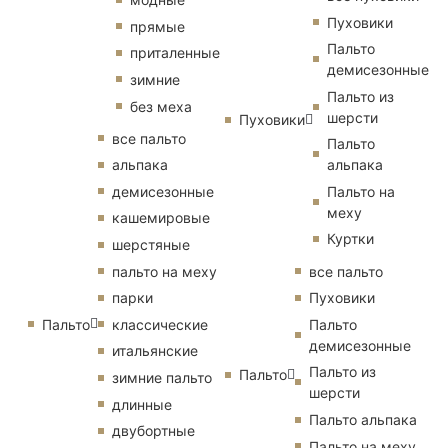
Пуховики
прямые
Пальто
приталенные
демисезонные
зимние
Пальто из
без меха
шерсти
Пуховики
все пальто
Пальто
альпака
альпака
демисезонные
Пальто на
меху
кашемировые
Куртки
шерстяные
пальто на меху
все пальто
парки
Пуховики
Пальто
классические
Пальто
демисезонные
итальянские
Пальто из
Пальто
зимние пальто
шерсти
длинные
Пальто альпака
двубортные
Пальто на меху