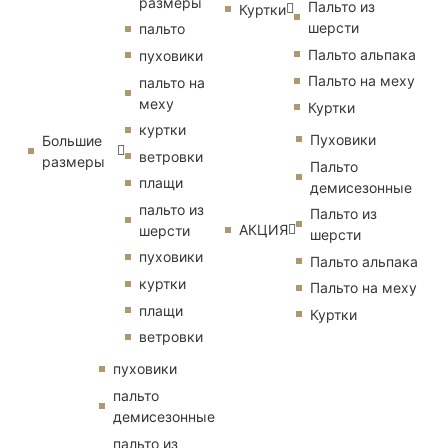
размеры
Пальто из
Куртки
шерсти
пальто
Пальто альпака
пуховики
Пальто на меху
пальто на
меху
Куртки
куртки
Пуховики
Большие
ветровки
размеры
Пальто
плащи
демисезонные
пальто из
Пальто из
АКЦИЯ
шерсти
шерсти
пуховики
Пальто альпака
куртки
Пальто на меху
плащи
Куртки
ветровки
пуховики
пальто
демисезонные
пальто из