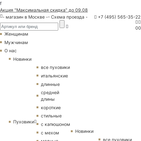
f
Акция "Максимальная скидка" до 09.08
- магазин в Москве -
- Схема проезда -
+7 (495) 565-35-22
0
0
Женщинам
Мужчинам
О нас
Новинки
все пуховики
итальянские
длинные
средней
длины
короткие
стильные
Пуховики
с капюшоном
Новинки
с мехом
все пуховики
модные