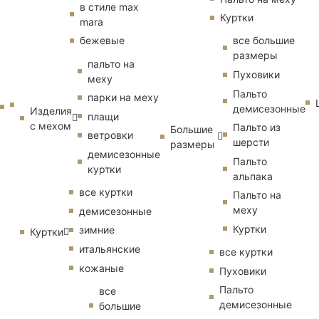
в стиле max
Куртки
mara
бежевые
все большие
размеры
пальто на
Пуховики
меху
Пальто
парки на меху
демисезонные
Изделия
плащи
с мехом
Пальто из
Большие
ветровки
шерсти
размеры
демисезонные
Пальто
куртки
альпака
все куртки
Пальто на
меху
демисезонные
Куртки
зимние
Куртки
итальянские
все куртки
кожаные
Пуховики
Пальто
все
демисезонные
большие