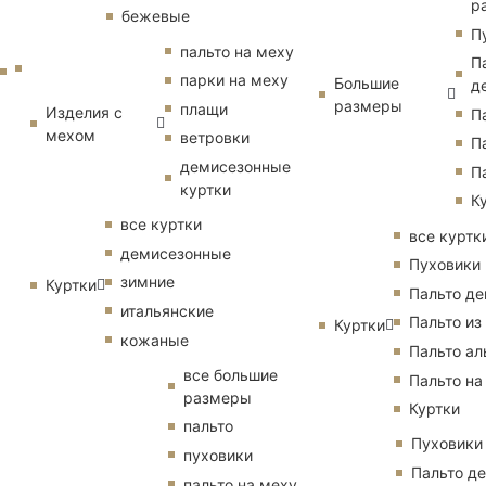
р
бежевые
П
пальто на меху
П
парки на меху
Большие
д
размеры
плащи
Изделия с
П
мехом
ветровки
П
демисезонные
П
куртки
К
все куртки
все куртк
демисезонные
Пуховики
зимние
Куртки
Пальто д
итальянские
Пальто из
Куртки
кожаные
Пальто ал
все большие
Пальто на
размеры
Куртки
пальто
Пуховики
пуховики
Пальто д
пальто на меху