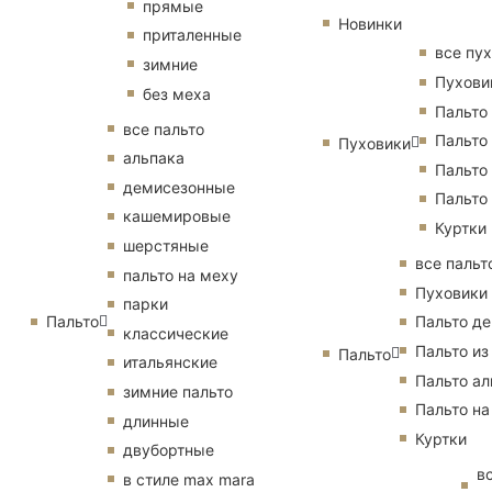
прямые
Новинки
приталенные
все пу
зимние
Пухови
без меха
Пальто
все пальто
Пальто
Пуховики
альпака
Пальто
демисезонные
Пальто
кашемировые
Куртки
шерстяные
все пальт
пальто на меху
Пуховики
парки
Пальто
Пальто д
классические
Пальто из
Пальто
итальянские
Пальто ал
зимние пальто
Пальто на
длинные
Куртки
двубортные
в
в стиле max mara