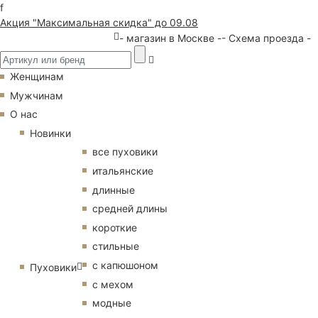
f
Акция "Максимальная скидка" до 09.08
- магазин в Москве -
- Схема проезда -
Женщинам
Мужчинам
О нас
Новинки
все пуховики
итальянские
длинные
средней длины
короткие
стильные
с капюшоном
Пуховики
с мехом
модные