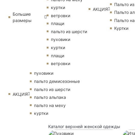
Пальто из
куртки
АКЦИЯ
Пальто ал
Большие
ветровки
размеры
Пальто на
плащи
Куртки
пальто из шерсти
пуховики
куртки
плащи
ветровки
пуховики
пальто демисезонные
пальто из шерсти
АКЦИЯ
пальто альпака
пальто на меху
куртки
Каталог верхней женской одежды