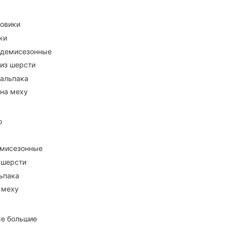
ховики
ки
 демисезонные
 из шерсти
 альпака
 на меху
о
емисезонные
 шерсти
ьпака
 меху
се большие