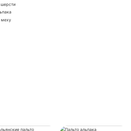
 шерсти
ьпака
 меху