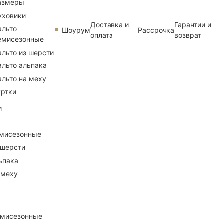
азмеры
уховики
Доставка и
Гарантии и
альто
Шоурум
Рассрочка
оплата
возврат
емисезонные
альто из шерсти
альто альпака
альто на меху
уртки
и
емисезонные
 шерсти
ьпака
 меху
емисезонные