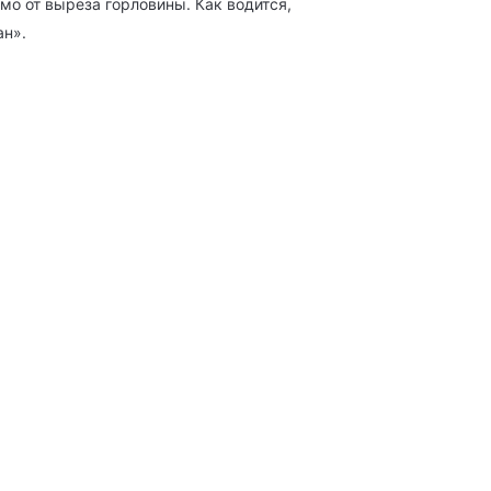
о от выреза горловины. Как водится,
ан».