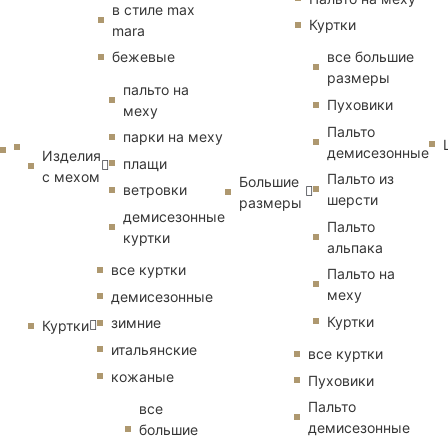
в стиле max
Куртки
mara
бежевые
все большие
размеры
пальто на
Пуховики
меху
Пальто
парки на меху
демисезонные
Изделия
плащи
с мехом
Пальто из
Большие
ветровки
шерсти
размеры
демисезонные
Пальто
куртки
альпака
все куртки
Пальто на
меху
демисезонные
Куртки
зимние
Куртки
итальянские
все куртки
кожаные
Пуховики
Пальто
все
демисезонные
большие