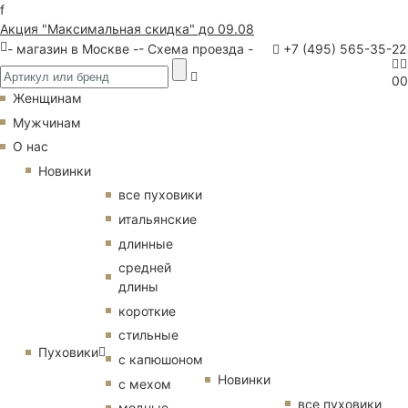
f
Акция "Максимальная скидка" до 09.08
- магазин в Москве -
- Схема проезда -
+7 (495) 565-35-22
0
0
Женщинам
Мужчинам
О нас
Новинки
все пуховики
итальянские
длинные
средней
длины
короткие
стильные
Пуховики
с капюшоном
Новинки
с мехом
все пуховики
модные