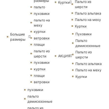
размеры
Пальто из
Куртки
шерсти
пальто
Пальто альпака
пуховики
Пальто на меху
пальто на
меху
Куртки
куртки
Пуховики
Большие
ветровки
размеры
Пальто
плащи
демисезонные
пальто из
Пальто из
АКЦИЯ
шерсти
шерсти
пуховики
Пальто альпака
куртки
Пальто на меху
плащи
Куртки
ветровки
пуховики
пальто
демисезонные
пальто из