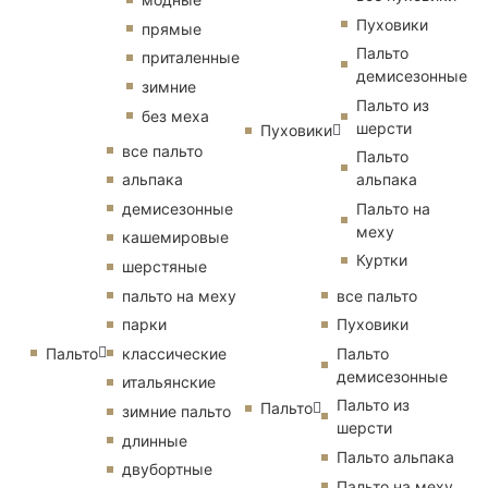
Пуховики
прямые
Пальто
приталенные
демисезонные
зимние
Пальто из
без меха
шерсти
Пуховики
все пальто
Пальто
альпака
альпака
демисезонные
Пальто на
меху
кашемировые
Куртки
шерстяные
пальто на меху
все пальто
парки
Пуховики
Пальто
классические
Пальто
демисезонные
итальянские
Пальто из
Пальто
зимние пальто
шерсти
длинные
Пальто альпака
двубортные
Пальто на меху