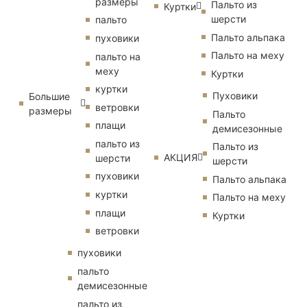
размеры
Пальто из
Куртки
шерсти
пальто
Пальто альпака
пуховики
Пальто на меху
пальто на
меху
Куртки
куртки
Пуховики
Большие
ветровки
размеры
Пальто
плащи
демисезонные
пальто из
Пальто из
АКЦИЯ
шерсти
шерсти
пуховики
Пальто альпака
куртки
Пальто на меху
плащи
Куртки
ветровки
пуховики
пальто
демисезонные
пальто из