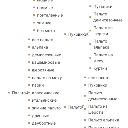
Пуховики
прямые
Пальто
приталенные
демисезонные
зимние
Пальто из
без меха
шерсти
Пуховики
все пальто
Пальто
альпака
альпака
демисезонные
Пальто на
меху
кашемировые
Куртки
шерстяные
пальто на меху
все пальто
парки
Пуховики
Пальто
классические
Пальто
демисезонные
итальянские
Пальто из
Пальто
зимние пальто
шерсти
длинные
Пальто альпака
двубортные
Пальто на меху