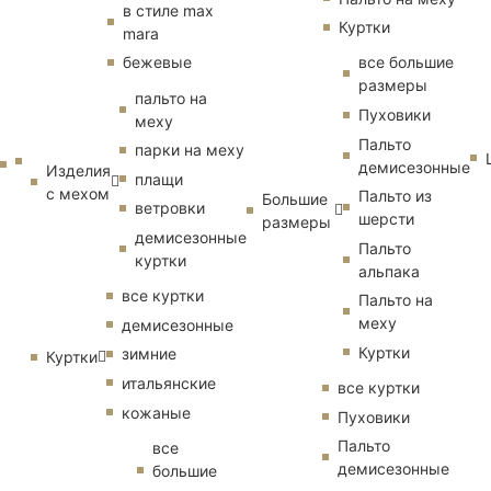
в стиле max
Куртки
mara
бежевые
все большие
размеры
пальто на
Пуховики
меху
Пальто
парки на меху
демисезонные
Изделия
плащи
с мехом
Пальто из
Большие
ветровки
шерсти
размеры
демисезонные
Пальто
куртки
альпака
все куртки
Пальто на
меху
демисезонные
Куртки
зимние
Куртки
итальянские
все куртки
кожаные
Пуховики
Пальто
все
демисезонные
большие