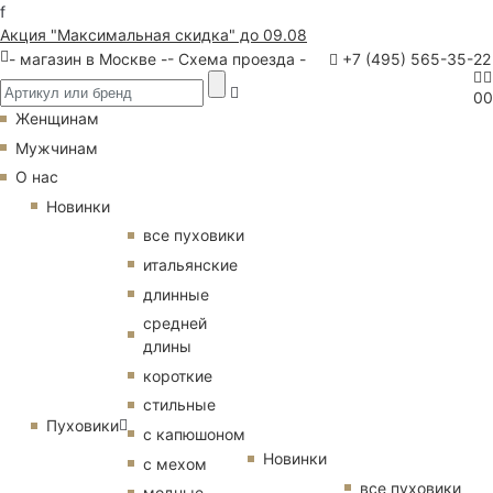
f
Акция "Максимальная скидка" до 09.08
- магазин в Москве -
- Схема проезда -
+7 (495) 565-35-22
0
0
Женщинам
Мужчинам
О нас
Новинки
все пуховики
итальянские
длинные
средней
длины
короткие
стильные
Пуховики
с капюшоном
Новинки
с мехом
все пуховики
модные