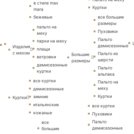
в стиле max
Куртки
mara
бежевые
все большие
размеры
пальто на
Пуховики
меху
Пальто
парки на меху
демисезонные
Изделия
плащи
с мехом
Пальто из
Большие
ветровки
шерсти
размеры
демисезонные
Пальто
куртки
альпака
все куртки
Пальто на
меху
демисезонные
Куртки
зимние
Куртки
итальянские
все куртки
кожаные
Пуховики
Пальто
все
демисезонные
большие