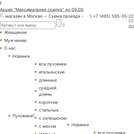
f
Акция "Максимальная скидка" до 09.08
- магазин в Москве -
- Схема проезда -
+7 (495) 565-35-22
0
0
Женщинам
Мужчинам
О нас
Новинки
все пуховики
итальянские
длинные
средней
длины
короткие
стильные
Пуховики
с капюшоном
Новинки
с мехом
все пуховики
модные