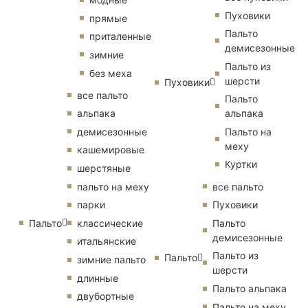
Пуховики
прямые
Пальто
приталенные
демисезонные
зимние
Пальто из
без меха
шерсти
Пуховики
все пальто
Пальто
альпака
альпака
демисезонные
Пальто на
меху
кашемировые
Куртки
шерстяные
пальто на меху
все пальто
парки
Пуховики
Пальто
классические
Пальто
демисезонные
итальянские
Пальто из
Пальто
зимние пальто
шерсти
длинные
Пальто альпака
двубортные
Пальто на меху