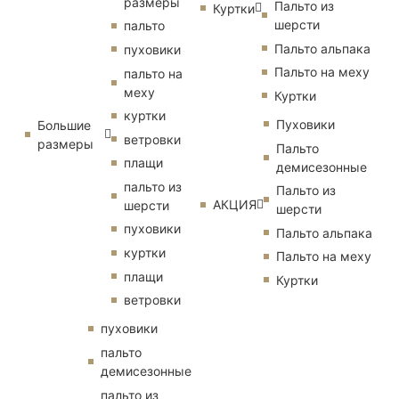
размеры
Пальто из
Куртки
шерсти
пальто
Пальто альпака
пуховики
Пальто на меху
пальто на
меху
Куртки
куртки
Пуховики
Большие
ветровки
размеры
Пальто
плащи
демисезонные
пальто из
Пальто из
АКЦИЯ
шерсти
шерсти
пуховики
Пальто альпака
куртки
Пальто на меху
плащи
Куртки
ветровки
пуховики
пальто
демисезонные
пальто из