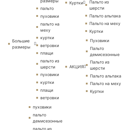
размеры
Пальто из
Куртки
шерсти
пальто
Пальто альпака
пуховики
Пальто на меху
пальто на
меху
Куртки
куртки
Пуховики
Большие
ветровки
размеры
Пальто
плащи
демисезонные
пальто из
Пальто из
АКЦИЯ
шерсти
шерсти
пуховики
Пальто альпака
куртки
Пальто на меху
плащи
Куртки
ветровки
пуховики
пальто
демисезонные
пальто из