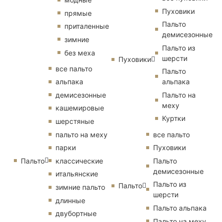
Пуховики
прямые
Пальто
приталенные
демисезонные
зимние
Пальто из
без меха
шерсти
Пуховики
все пальто
Пальто
альпака
альпака
демисезонные
Пальто на
меху
кашемировые
Куртки
шерстяные
пальто на меху
все пальто
парки
Пуховики
Пальто
классические
Пальто
демисезонные
итальянские
Пальто из
Пальто
зимние пальто
шерсти
длинные
Пальто альпака
двубортные
Пальто на меху