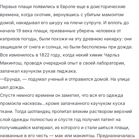
Первые плащи появились в Европе еще в доисторические
времена, когда охотник, вернувшись с убитым мамонтом
домой, накидывал его шкуру на плечи супруге. И вплоть до
начала 19 века плащи, призванные уберечь человека от
капризов погоды, были похожи на эту древнюю накидку: они
защищали от снега и солнца, но были бесполезны при дожде.
Все изменилось в 1822 году, когда некий химик Чарльз
Макинтош, проводя очередной опыт в своей лаборатории,
запачкал каучуком рукав пиджака.
—Ерунда, — подумал ученый и отправился домой. На улице
шел дождь.
Спустя немного времени он заметил, что вся его одежда
промокла насквозь…кроме запачканного каучуком куска
ткани. Тогда шотландец пропитал вязким раствором верхний
слой одежды полностью и спустя год получил патент на
получившийся материал, из которого и стали шиться плащи,
названные в его честь — мак или макинтош. Предназначалась