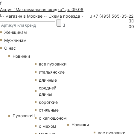
f
Акция "Максимальная скидка" до 09.08
- магазин в Москве -
- Схема проезда -
+7 (495) 565-35-22
0
0
Женщинам
Мужчинам
О нас
Новинки
все пуховики
итальянские
длинные
средней
длины
короткие
стильные
Пуховики
с капюшоном
Новинки
с мехом
все пуховики
модные