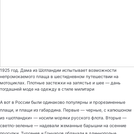
1925 год. Дама из Шотландии испытывает возможности
непромокаемого плаща в шестидневном путешествии на
мотоциклах. Плотные застежки на запястье и шее — дань
тогдашней моде на одежду в стиле милитари
А вот в России были одинаково популярны и прорезиненные
плащи, и плащи из габардина. Первые — черные, с капюшоном
из «шотландки» — носили моряки русского флота. Вторые —
светло-зеленые — надевали жеманные барышни на осенние
прогулки. Тургенев и Гончаров облачали в длиннополые