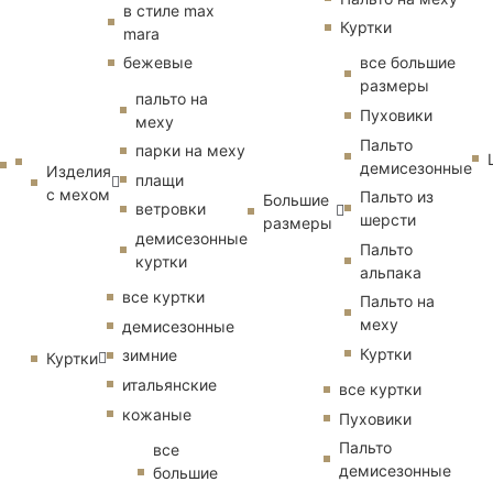
в стиле max
Куртки
mara
бежевые
все большие
размеры
пальто на
Пуховики
меху
Пальто
парки на меху
демисезонные
Изделия
плащи
с мехом
Пальто из
Большие
ветровки
шерсти
размеры
демисезонные
Пальто
куртки
альпака
все куртки
Пальто на
меху
демисезонные
Куртки
зимние
Куртки
итальянские
все куртки
кожаные
Пуховики
Пальто
все
демисезонные
большие