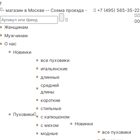
f
- магазин в Москве -
- Схема проезда -
+7 (495) 565-35-22
0
0
Женщинам
Мужчинам
О нас
Новинки
все пуховики
итальянские
длинные
средней
длины
короткие
стильные
Пуховики
с капюшоном
Новинки
с мехом
все пуховики
модные