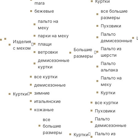
Куртки
mara
бежевые
все большие
размеры
пальто на
Пуховики
меху
Пальто
парки на меху
демисезонные
Изделия
плащи
с мехом
Пальто из
Большие
ветровки
шерсти
размеры
демисезонные
Пальто
куртки
альпака
все куртки
Пальто на
меху
демисезонные
Куртки
зимние
Куртки
итальянские
все куртки
кожаные
Пуховики
Пальто
все
демисезонные
большие
размеры
Пальто из
Куртки