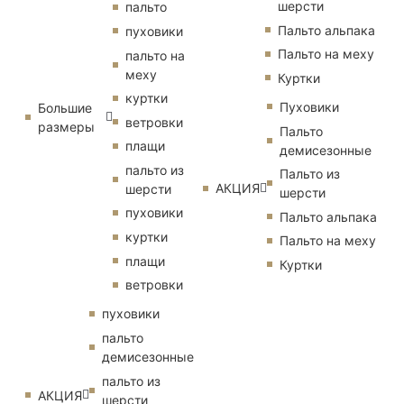
шерсти
пальто
Пальто альпака
пуховики
Пальто на меху
пальто на
меху
Куртки
куртки
Пуховики
Большие
ветровки
размеры
Пальто
плащи
демисезонные
пальто из
Пальто из
АКЦИЯ
шерсти
шерсти
пуховики
Пальто альпака
куртки
Пальто на меху
плащи
Куртки
ветровки
пуховики
пальто
демисезонные
пальто из
АКЦИЯ
шерсти