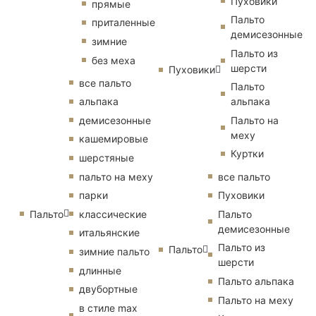
Пуховики
прямые
Пальто
приталенные
демисезонные
зимние
Пальто из
без меха
шерсти
Пуховики
все пальто
Пальто
альпака
альпака
демисезонные
Пальто на
меху
кашемировые
Куртки
шерстяные
пальто на меху
все пальто
парки
Пуховики
Пальто
классические
Пальто
демисезонные
итальянские
Пальто из
Пальто
зимние пальто
шерсти
длинные
Пальто альпака
двубортные
Пальто на меху
в стиле max