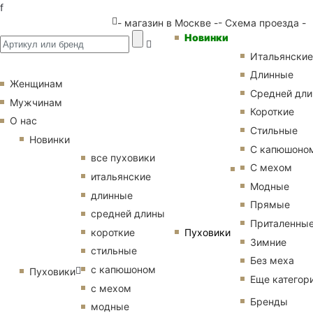
f
- магазин в Москве -
- Схема проезда -
Новинки
Итальянские
Длинные
Женщинам
Средней дл
Мужчинам
Короткие
О нас
Стильные
Новинки
С капюшоно
все пуховики
С мехом
итальянские
Модные
длинные
Прямые
средней длины
Приталенны
Пуховики
короткие
Зимние
стильные
Без меха
с капюшоном
Пуховики
Еще категор
с мехом
Бренды
модные