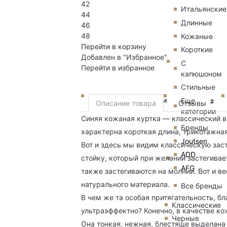
42
Итальянские
44
Длинные
46
48
Кожаные
Перейти в корзину
Короткие
Добавлен в "Избранное"
С
Перейти в избранное
капюшоном
Стильные
Пуховики
Еще
2
Описание товара
Отзывы
категории
Синяя кожаная куртка — классический в
Бренды
характерна короткая длина, трикотажная
Joutsen
Вот и здесь мы видим классическую зас
ADD
стойку, который при желании застегивае
AFG
также застегиваются на молнии. Вот и 
натурального материала.
Все бренды
В чем же та особая притягательность, б
Классические
ультраэффектно? Конечно, в качестве ко
Черные
Она тонкая, нежная, блестяще выделана