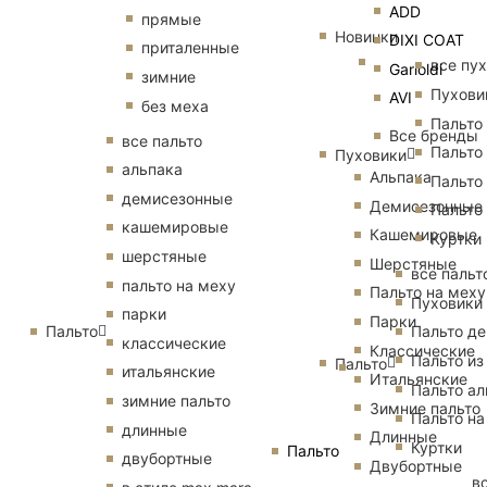
ADD
прямые
Новинки
DIXI COAT
приталенные
все пу
Garioldi
зимние
Пухови
AVI
без меха
Пальто
Все бренды
все пальто
Пальто
Пуховики
альпака
Альпака
Пальто
демисезонные
Демисезонные
Пальто
кашемировые
Кашемировые
Куртки
шерстяные
Шерстяные
все пальт
пальто на меху
Пальто на меху
Пуховики
парки
Парки
Пальто
Пальто д
классические
Классические
Пальто из
Пальто
итальянские
Итальянские
Пальто ал
зимние пальто
Зимние пальто
Пальто на
длинные
Длинные
Куртки
Пальто
двубортные
Двубортные
в