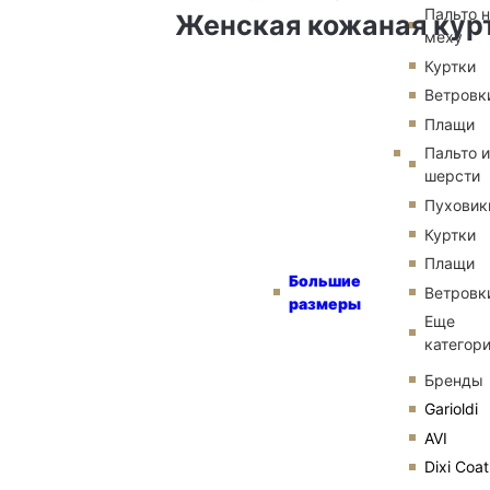
Пальто 
Женская кожаная курт
меху
Куртки
Ветровк
Плащи
Пальто и
шерсти
Пуховик
Куртки
Плащи
Большие
Ветровк
размеры
Еще
категор
Бренды
Garioldi
AVI
Dixi Coat