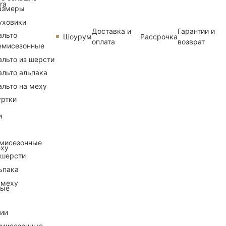
ra
азмеры
уховики
Доставка и
Гарантии и
альто
Шоурум
Рассрочка
оплата
возврат
емисезонные
альто из шерсти
альто альпака
альто на меху
уртки
и
емисезонные
еху
 шерсти
ьпака
 меху
ные
рии
емисезонные