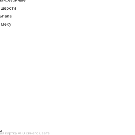
 шерсти
ьпака
 меху
и
ая куртка AFG синего цвета