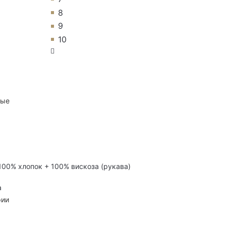
8
9
10
ные
 100% хлопок + 100% вискоза (рукава)
а
рии