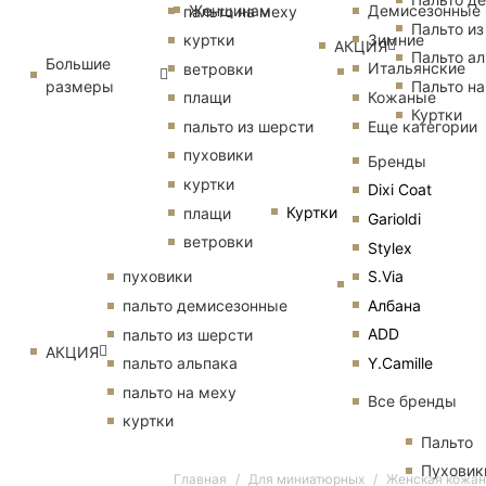
Женщинам
Демисезонные
пальто на меху
Пальто из
Зимние
куртки
АКЦИЯ
Пальто ал
Большие
Итальянские
ветровки
размеры
Пальто на
Кожаные
плащи
Куртки
Еще категории
пальто из шерсти
пуховики
Бренды
куртки
Dixi Coat
Куртки
плащи
Garioldi
ветровки
Stylex
S.Via
пуховики
Албана
пальто демисезонные
ADD
пальто из шерсти
АКЦИЯ
Y.Camille
пальто альпака
пальто на меху
Все бренды
куртки
Пальто
Пуховик
Главная
Для миниатюрных
Женская кожан