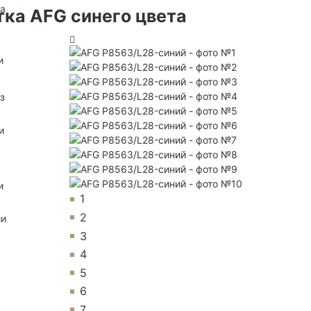
на
ка AFG синего цвета
и
з
и
и
1
2
ии
3
4
5
6
7