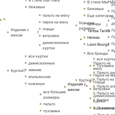
в стиле max mara
В стиле Max Ma
р
бежевые
Бежевые
П
пальто на меху
Еще категории
П
парки на меху
Большие
д
Бренды
размеры
плащи
Изделия с
П
Teresa Tardia
мехом
ветровки
П
Heresis
демисезонные
П
Leoni Bourge
куртки
К
Все бренды
все куртки
все куртк
Пальто на
демисезонные
Пуховики
меху
зимние
Куртки
Пальто д
Парки на м
итальянские
Пальто из
Куртки
Плащи
кожаные
Изделия с
Пальто ал
Ветровки
мехом
все большие
Пальто на
Демисезон
размеры
Куртки
куртки
пальто
Еще катего
Пуховики
пуховики
Пальто д