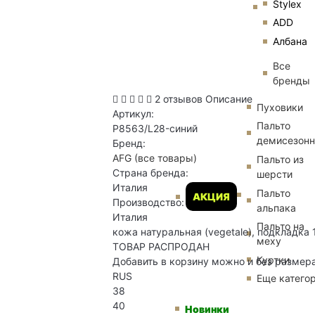
Stylex
ADD
Албана
Все
бренды
2 отзывов
Описание
Пуховики
Артикул:
Пальто
P8563/L28-синий
демисезон
Бренд:
AFG
(все товары)
Пальто из
Страна бренда:
шерсти
Италия
Пальто
АКЦИЯ
Производство:
альпака
Италия
Пальто на
кожа натуральная (vegetale), подкладка
меху
ТОВАР РАСПРОДАН
Куртки
Добавить в корзину можно и без размер
RUS
Еще катего
38
40
Новинки