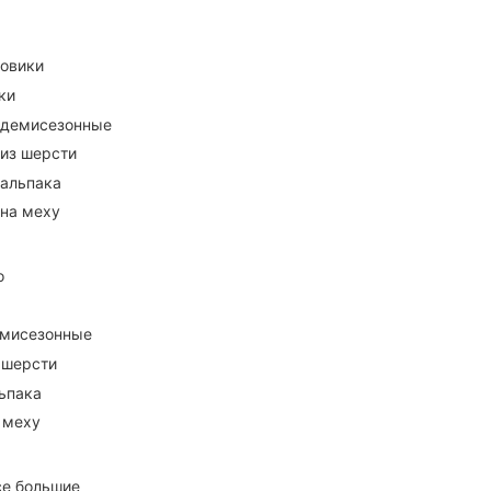
ховики
ки
 демисезонные
 из шерсти
 альпака
 на меху
о
емисезонные
 шерсти
ьпака
 меху
се большие