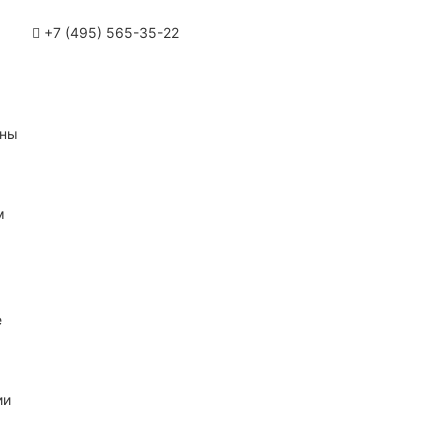
+7 (495) 565-35-22
ины
м
е
ии