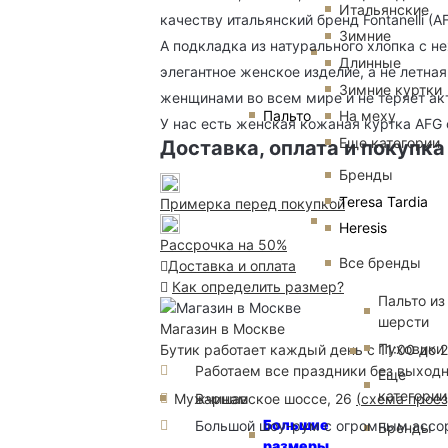
Итальянские
качеству итальянский бренд Fontanelli (
Зимние
А подкладка из натурального хлопка с н
Длинные
элегантное женское изделие, а не летна
Зимние куртки
женщинами во всем мире и не теряет ак
Пальто
На меху
У нас есть женская кожаная куртка AFG
Еще категории
Доставка, оплата и покупка
Бренды
Teresa Tardia
Примерка перед покупкой
Heresis
Рассрочка на 50%
Все бренды
Доставка и оплата
Как определить размер?
Пальто из
шерсти
Магазин в Москве
Пуховики
Бутик работает каждый день с 11:00 до 
Работаем все праздники без выход
Еще
категории
Варшавское шоссе, 26
(
схема прое
Мужчинам
Большие
Большой шоу-рум с огромным ассорт
Бренды
размеры