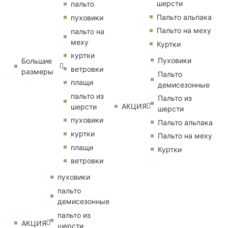
шерсти
пальто
Пальто альпака
пуховики
Пальто на меху
пальто на
меху
Куртки
куртки
Пуховики
Большие
ветровки
размеры
Пальто
плащи
демисезонные
пальто из
Пальто из
АКЦИЯ
шерсти
шерсти
пуховики
Пальто альпака
куртки
Пальто на меху
плащи
Куртки
ветровки
пуховики
пальто
демисезонные
пальто из
АКЦИЯ
шерсти