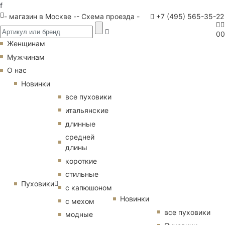
f
- магазин в Москве -
- Схема проезда -
+7 (495) 565-35-22
0
0
Женщинам
Мужчинам
О нас
Новинки
все пуховики
итальянские
длинные
средней
длины
короткие
стильные
Пуховики
с капюшоном
Новинки
с мехом
все пуховики
модные