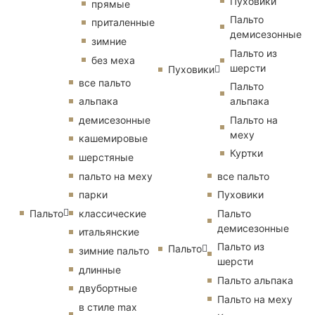
Пуховики
прямые
Пальто
приталенные
демисезонные
зимние
Пальто из
без меха
шерсти
Пуховики
все пальто
Пальто
альпака
альпака
демисезонные
Пальто на
меху
кашемировые
Куртки
шерстяные
пальто на меху
все пальто
парки
Пуховики
Пальто
классические
Пальто
демисезонные
итальянские
Пальто из
Пальто
зимние пальто
шерсти
длинные
Пальто альпака
двубортные
Пальто на меху
в стиле max