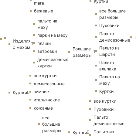
Куртки
mara
бежевые
все большие
размеры
пальто на
Пуховики
меху
Пальто
парки на меху
демисезонные
Изделия
плащи
с мехом
Пальто из
Большие
ветровки
шерсти
размеры
демисезонные
Пальто
куртки
альпака
все куртки
Пальто на
меху
демисезонные
Куртки
зимние
Куртки
итальянские
все куртки
кожаные
Пуховики
Пальто
все
демисезонные
большие
размеры
Пальто из
Куртки