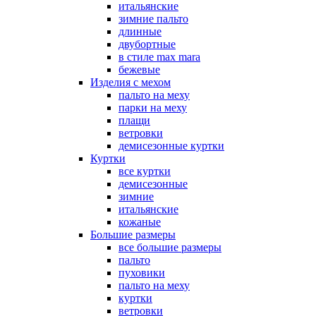
итальянские
зимние пальто
длинные
двубортные
в стиле max mara
бежевые
Изделия с мехом
пальто на меху
парки на меху
плащи
ветровки
демисезонные куртки
Куртки
все куртки
демисезонные
зимние
итальянские
кожаные
Большие размеры
все большие размеры
пальто
пуховики
пальто на меху
куртки
ветровки