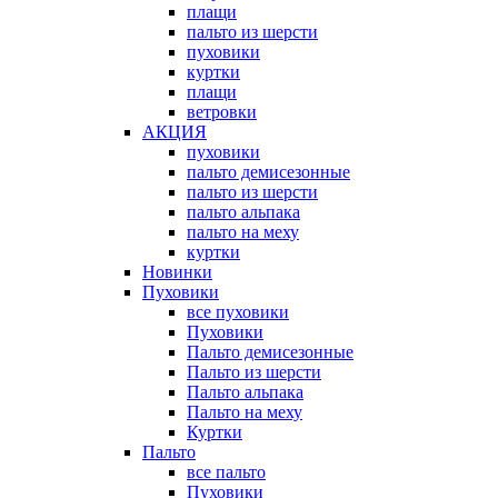
плащи
пальто из шерсти
пуховики
куртки
плащи
ветровки
АКЦИЯ
пуховики
пальто демисезонные
пальто из шерсти
пальто альпака
пальто на меху
куртки
Новинки
Пуховики
все пуховики
Пуховики
Пальто демисезонные
Пальто из шерсти
Пальто альпака
Пальто на меху
Куртки
Пальто
все пальто
Пуховики