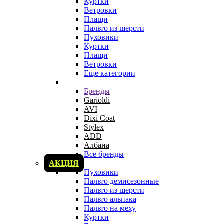
Куртки
Ветровки
Плащи
Пальто из шерсти
Пуховики
Куртки
Плащи
Ветровки
Еще категории
Бренды
Garioldi
AVI
Dixi Coat
Stylex
ADD
Албана
Все бренды
АКЦИЯ
Пуховики
Пальто демисезонные
Пальто из шерсти
Пальто альпака
Пальто на меху
Куртки