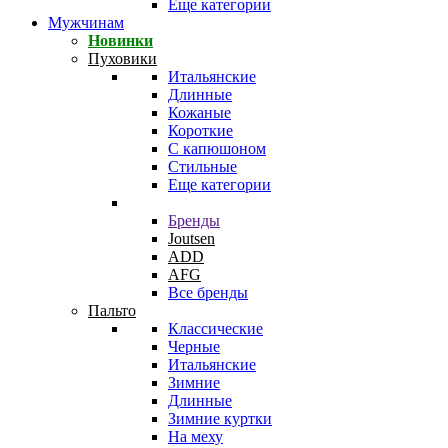
Еще категории
Мужчинам
Новинки
Пуховики
Итальянские
Длинные
Кожаные
Короткие
С капюшоном
Стильные
Еще категории
Бренды
Joutsen
ADD
AFG
Все бренды
Пальто
Классические
Черные
Итальянские
Зимние
Длинные
Зимние куртки
На меху