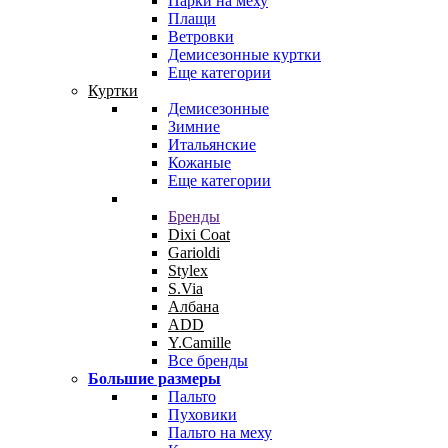
Парки на меху
Плащи
Ветровки
Демисезонные куртки
Еще категории
Куртки
Демисезонные
Зимние
Итальянские
Кожаные
Еще категории
Бренды
Dixi Coat
Garioldi
Stylex
S.Via
Албана
ADD
Y.Camille
Все бренды
Большие размеры
Пальто
Пуховики
Пальто на меху