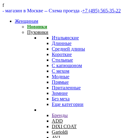
f
- магазин в Москве -
- Схема проезда -
+7 (495) 565-35-22
Женщинам
Новинки
Пуховики
Итальянские
Длинные
Средней длины
Короткие
Стильные
С капюшоном
С мехом
Модные
Прямые
Приталенные
Зимние
Без меха
Еще категории
Бренды
ADD
DIXI COAT
Garioldi
AVI