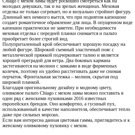
Chiago с мехом ламы будет роскошно смотреться как на
молодых девушках, так и на зрелых женщинах. Меховая
отделка не только согревает, но и визуально стройнит фигуру.
Длинный мех немного вьется, что при поднятом капюшоне
создает романтичное обрамление для лица. В опущенном виде
капюшон практически не заметен. При необходимости
меховая отделка с передней планки снимается и пальто
приобретает более строгий вид.
Полуприталенный крой обеспечивает хорошую посадку на
любой фигуре. Широкий съемный эластичный пояс с
металлической пряжкой подчеркивает талию и является
хорошей преградой для ветра. Два боковых кармана
застегиваются на молнии с замками в виде фирменных
колечек, поэтому их удобно расстегивать даже не снимая
перчаток. Фронтальная застежка – молния, скрытая под
широкой планкой.
Благодаря оригинальному дизайну и модному цвету,
оливковое пальто Chiago с мехом ламы можно поставить в
один ряд с женскими пуховиками 2016 известных
европейских брендов. Оно комфортно, а гусиный пух,
использованный в качестве наполнителя, обеспечивает тепло
даже при сильных морозах.
Если вам интересна данная цветовая гамма, приглядитесь и к
женскому оливковому пуховику с мехом.