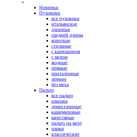
Новинки
Пуховики
все пуховики
итальянские
длинные
средней длины
короткие
стильные
с капюшоном
с мехом
модные
прямые
приталенные
зимние
без меха
Пальто
все пальто
альпака
демисезонные
кашемировые
шерстяные
пальто на меху
парки
классические