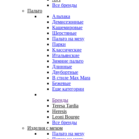
Все бренды
Пальто
Альпака
Демисезонные
Кашемировые
Шерстяные
Пальто на меху
Парки
Классические
Итальянские
Зимние пальто
Длинные
Двубортные
В стиле Max Mara
Бежевые
Еще категории
Бренды
Teresa Tardia
Heresis
Leoni Bourge
Все бренды
Изделия с мехом
Пальто на меху