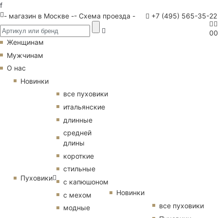
f
- магазин в Москве -
- Схема проезда -
+7 (495) 565-35-22
0
0
Женщинам
Мужчинам
О нас
Новинки
все пуховики
итальянские
длинные
средней
длины
короткие
стильные
Пуховики
с капюшоном
Новинки
с мехом
все пуховики
модные