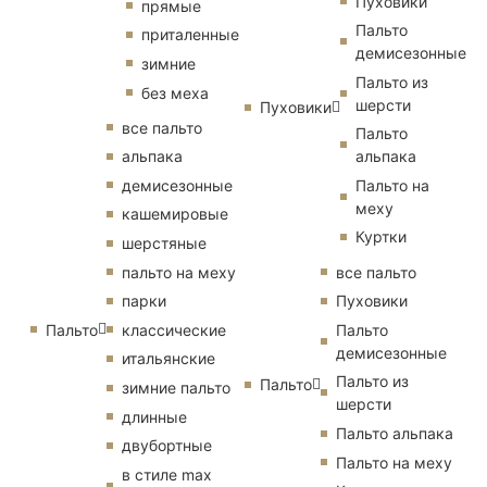
Пуховики
прямые
Пальто
приталенные
демисезонные
зимние
Пальто из
без меха
шерсти
Пуховики
все пальто
Пальто
альпака
альпака
демисезонные
Пальто на
меху
кашемировые
Куртки
шерстяные
пальто на меху
все пальто
парки
Пуховики
Пальто
классические
Пальто
демисезонные
итальянские
Пальто из
Пальто
зимние пальто
шерсти
длинные
Пальто альпака
двубортные
Пальто на меху
в стиле max