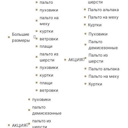
шерсти
пальто
Пальто альпака
пуховики
Пальто на меху
пальто на
меху
Куртки
куртки
Пуховики
Большие
ветровки
размеры
Пальто
плащи
демисезонные
пальто из
Пальто из
АКЦИЯ
шерсти
шерсти
пуховики
Пальто альпака
куртки
Пальто на меху
плащи
Куртки
ветровки
пуховики
пальто
демисезонные
пальто из
АКЦИЯ
шерсти