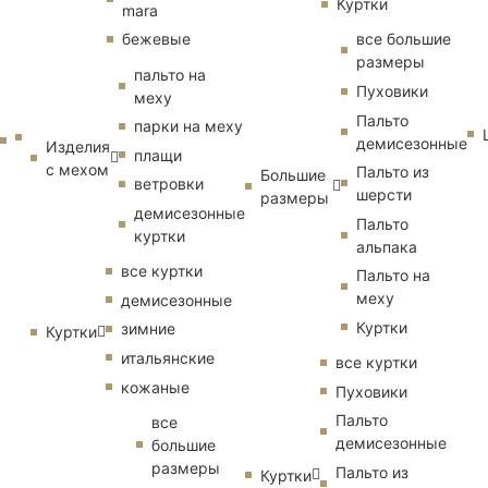
Куртки
mara
бежевые
все большие
размеры
пальто на
Пуховики
меху
Пальто
парки на меху
демисезонные
Изделия
плащи
с мехом
Пальто из
Большие
ветровки
шерсти
размеры
демисезонные
Пальто
куртки
альпака
все куртки
Пальто на
меху
демисезонные
Куртки
зимние
Куртки
итальянские
все куртки
кожаные
Пуховики
Пальто
все
демисезонные
большие
размеры
Пальто из
Куртки