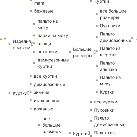
Куртки
mara
бежевые
все большие
размеры
пальто на
Пуховики
меху
Пальто
парки на меху
демисезонные
Изделия
плащи
с мехом
Пальто из
Большие
ветровки
шерсти
размеры
демисезонные
Пальто
куртки
альпака
все куртки
Пальто на
меху
демисезонные
Куртки
зимние
Куртки
итальянские
все куртки
кожаные
Пуховики
Пальто
все
демисезонные
большие
размеры
Пальто из
Куртки