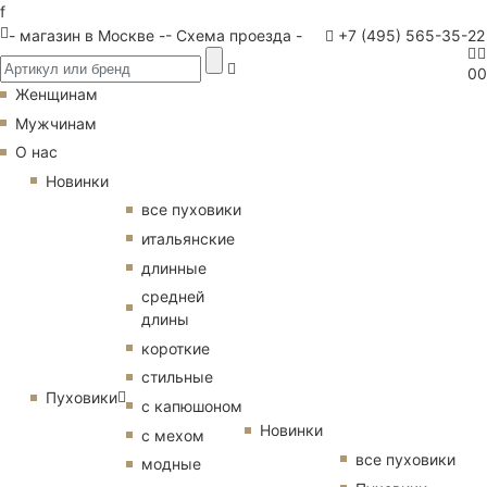
f
- магазин в Москве -
- Схема проезда -
+7 (495) 565-35-22
0
0
Женщинам
Мужчинам
О нас
Новинки
все пуховики
итальянские
длинные
средней
длины
короткие
стильные
Пуховики
с капюшоном
Новинки
с мехом
все пуховики
модные