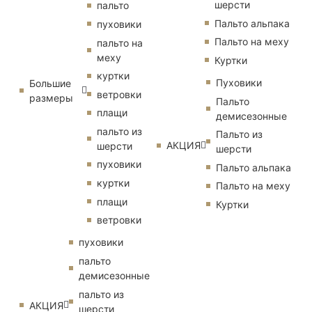
шерсти
пальто
Пальто альпака
пуховики
Пальто на меху
пальто на
меху
Куртки
куртки
Пуховики
Большие
ветровки
размеры
Пальто
плащи
демисезонные
пальто из
Пальто из
АКЦИЯ
шерсти
шерсти
пуховики
Пальто альпака
куртки
Пальто на меху
плащи
Куртки
ветровки
пуховики
пальто
демисезонные
пальто из
АКЦИЯ
шерсти