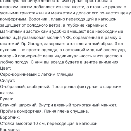
стильную непринужденность. Фактурная прострочка с
широким шагом добавляет изысканности, а втачные рукава с
уютными трикотажными манжетами делают его по-настоящему
комфортным. Воротник , плавно переходящий в капюшон,
защищает от холодного ветра, а глубокие карманы с
магнитными застежками удобно вмещают все необходимые
мелочи.Двухзамковая молния YKK, обрамленная в рамку с
системой Zip Garage, завершает этот элегантный образ. Этот
пуховик - не просто одежда, а настоящий модный аксессуар,
который подчеркнёт вашу индивидуальность и изящество в
любую погоду. С ним вы всегда будете в центре внимания!
Цвет:
Серо-коричневый с легким глянцем
Силуэт:
О-образный, свободный. Прострочка фактурная с широким
шагом.
Рукав:
Втачной, широкий. Внутри вязаный трикотажный манжет.
Пройма комфортная. Линия плеча спущена.
Воротник:
Стойка высотой 10 см, переходящая в капюшон.
Карманы: