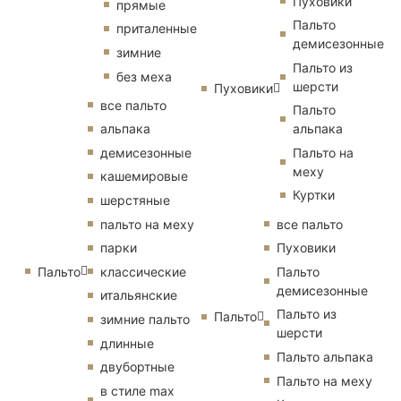
Пуховики
прямые
Пальто
приталенные
демисезонные
зимние
Пальто из
без меха
шерсти
Пуховики
все пальто
Пальто
альпака
альпака
демисезонные
Пальто на
меху
кашемировые
Куртки
шерстяные
пальто на меху
все пальто
парки
Пуховики
Пальто
классические
Пальто
демисезонные
итальянские
Пальто из
Пальто
зимние пальто
шерсти
длинные
Пальто альпака
двубортные
Пальто на меху
в стиле max