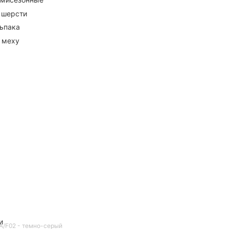
 шерсти
ьпака
 меху
и
NA/F02 - темно-серый