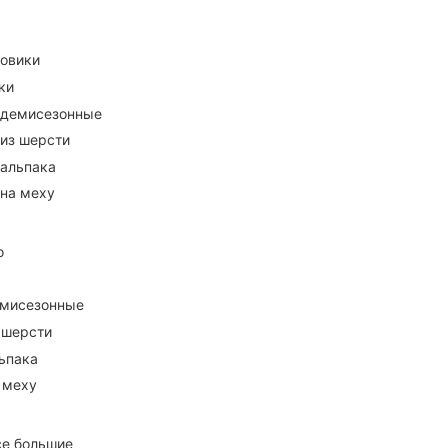
ховики
ки
 демисезонные
 из шерсти
 альпака
 на меху
о
емисезонные
 шерсти
ьпака
 меху
се большие