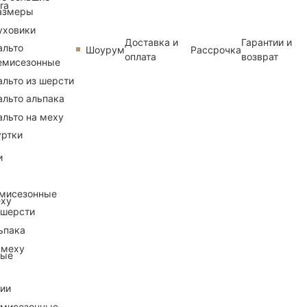
ra
азмеры
уховики
Доставка и
Гарантии и
альто
Шоурум
Рассрочка
оплата
возврат
емисезонные
альто из шерсти
альто альпака
альто на меху
уртки
и
емисезонные
еху
 шерсти
ьпака
 меху
ные
рии
емисезонные