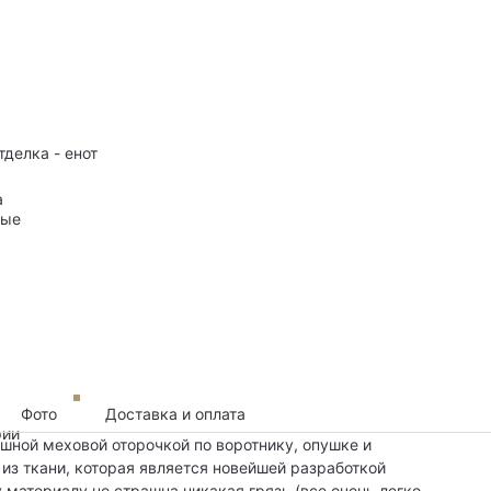
тделка - енот
а
ные
Фото
Доставка и оплата
рии
шной меховой оторочкой по воротнику, опушке и
из ткани, которая является новейшей разработкой
 материалу не страшна никакая грязь (все очень легко