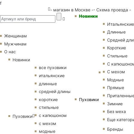
f
- магазин в Москве -
- Схема проезда -
Новинки
Итальянские
Длинные
Женщинам
Средней дл
Мужчинам
Короткие
О нас
Стильные
Новинки
С капюшоно
все пуховики
С мехом
итальянские
Модные
длинные
Прямые
средней длины
Приталенны
Пуховики
короткие
Зимние
стильные
Без меха
с капюшоном
Пуховики
Еще категор
с мехом
Бренды
модные