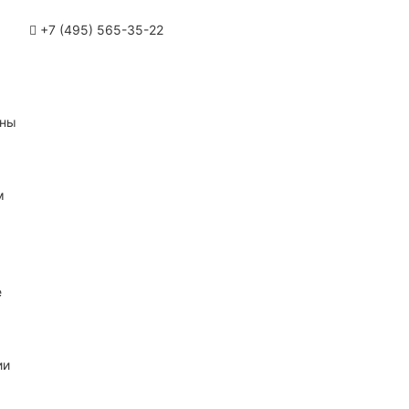
+7 (495) 565-35-22
ины
м
е
ии