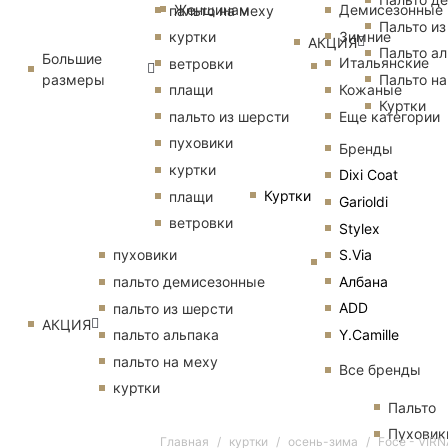
Женщинам
Демисезонные
пальто на меху
Пальто из
Зимние
куртки
АКЦИЯ
Пальто ал
Большие
Итальянские
ветровки
размеры
Пальто на
Кожаные
плащи
Куртки
Еще категории
пальто из шерсти
пуховики
Бренды
куртки
Dixi Coat
Куртки
плащи
Garioldi
ветровки
Stylex
S.Via
пуховики
Албана
пальто демисезонные
ADD
пальто из шерсти
АКЦИЯ
Y.Camille
пальто альпака
пальто на меху
Все бренды
куртки
Пальто
Пуховик
Главная
куртки
осень-зима
Foce - VIR