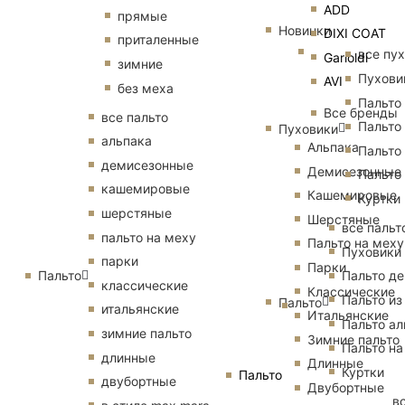
ADD
прямые
Новинки
DIXI COAT
приталенные
все пу
Garioldi
зимние
Пухови
AVI
без меха
Пальто
Все бренды
все пальто
Пальто
Пуховики
альпака
Альпака
Пальто
демисезонные
Демисезонные
Пальто
кашемировые
Кашемировые
Куртки
шерстяные
Шерстяные
все пальт
пальто на меху
Пальто на меху
Пуховики
парки
Парки
Пальто
Пальто д
классические
Классические
Пальто из
Пальто
итальянские
Итальянские
Пальто ал
зимние пальто
Зимние пальто
Пальто на
длинные
Длинные
Куртки
Пальто
двубортные
Двубортные
в