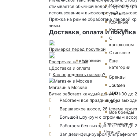
Итальянские
отмывается обычной водой). Куртка укр
использованием высокопрочной шелковой
Длинные
Пряжка на ремне обработана лаковой кра
Кожаные
зимы.
Короткие
Доставка, оплата и покупка
С
капюшоном
Примерка перед покупкой
Стильные
Пуховики
Еще
Рассрочка на 50%
категории
Доставка и оплата
Как определить размер?
Бренды
Joutsen
Магазин в Москве
ADD
Бутик работает каждый день с 11:00 до 
Работаем все праздники без выход
AFG
Варшавское шоссе, 26
(
схема прое
Все бренды
Большой шоу-рум с огромным ассорт
Классические
Работаем без выходных с 11:00 до 
Черные
Зал дезинфицируерся ультрафиоле