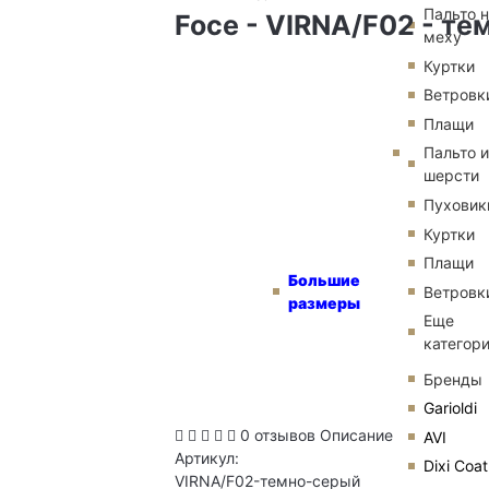
Пальто 
Foce - VIRNA/F02 - т
меху
Куртки
Ветровк
Плащи
Пальто и
шерсти
Пуховик
Куртки
Плащи
Большие
Ветровк
размеры
Еще
категор
Бренды
Garioldi
0 отзывов
Описание
AVI
Артикул:
Dixi Coat
VIRNA/F02-темно-серый