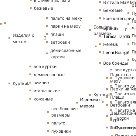
в стиле max mara
В стиле Max Ma
р
бежевые
Бежевые
П
пальто на меху
Еще категории
П
парки на меху
Большие
д
Бренды
размеры
плащи
Изделия с
П
Teresa Tardia
мехом
ветровки
П
Heresis
демисезонные
П
Leoni Bourge
куртки
К
Все бренды
все куртки
все куртк
Пальто на
демисезонные
Пуховики
меху
зимние
Куртки
Пальто д
Парки на м
итальянские
Пальто из
Куртки
Плащи
кожаные
Изделия с
Пальто ал
Ветровки
мехом
все большие
Пальто на
Демисезон
размеры
Куртки
куртки
пальто
Еще катего
Пуховики
пуховики
Пальто д