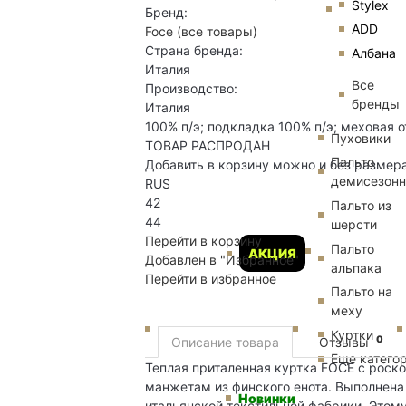
Stylex
Бренд:
ADD
Foce
(все товары)
Страна бренда:
Албана
Италия
Все
Производство:
бренды
Италия
100% п/э; подкладка 100% п/э; меховая о
Пуховики
ТОВАР РАСПРОДАН
Пальто
Добавить в корзину можно и без размер
демисезон
RUS
42
Пальто из
44
шерсти
Перейти в корзину
Пальто
АКЦИЯ
Добавлен в "Избранное"
альпака
Перейти в избранное
Пальто на
меху
Куртки
0
Описание товара
Отзывы
Еще катего
Теплая приталенная куртка FOCE с роско
манжетам из финского енота. Выполнена 
Новинки
итальянской текстильной фабрики. Этому