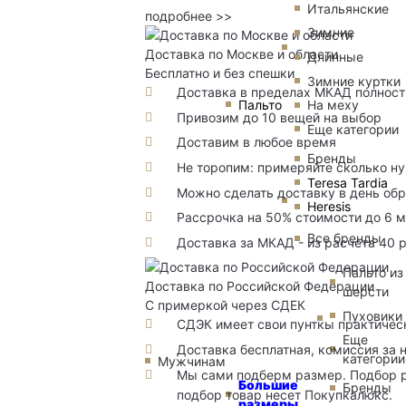
Итальянские
подробнее >>
Зимние
Доставка по Москве и области
Длинные
Бесплатно и без спешки
Зимние куртки
Доставка в пределах МКАД полность
Пальто
На меху
Привозим до 10 вещей на выбор
Еще категории
Доставим в любое время
Бренды
Не торопим: примеряйте сколько н
Teresa Tardia
Можно сделать доставку в день об
Heresis
Рассрочка на 50% стоимости до 6 
Все бренды
Доставка за МКАД - из расчета 40 
Пальто из
Доставка по Российской Федерации
шерсти
С примеркой через СДЕК
Пуховики
СДЭК имеет свои пунткы практичес
Еще
Доставка бесплатная, комиссия за 
категории
Мужчинам
Мы сами подберм размер. Подбор р
Большие
Бренды
подбор товар несет Покупкалюкс.
размеры