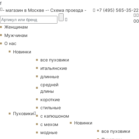
f
- магазин в Москве -
- Схема проезда -
+7 (495) 565-35-22
0
0
Женщинам
Мужчинам
О нас
Новинки
все пуховики
итальянские
длинные
средней
длины
короткие
стильные
Пуховики
с капюшоном
Новинки
с мехом
все пуховики
модные