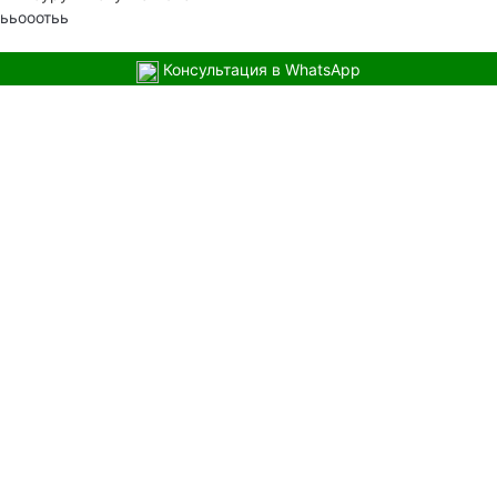
ььооотьь
Консультация в WhatsApp