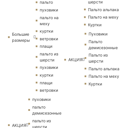
шерсти
пальто
Пальто альпака
пуховики
Пальто на меху
пальто на
меху
Куртки
куртки
Пуховики
Большие
ветровки
размеры
Пальто
плащи
демисезонные
пальто из
Пальто из
АКЦИЯ
шерсти
шерсти
пуховики
Пальто альпака
куртки
Пальто на меху
плащи
Куртки
ветровки
пуховики
пальто
демисезонные
пальто из
АКЦИЯ
шерсти