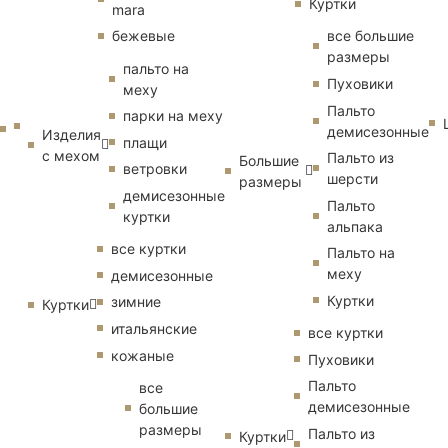
Куртки
mara
бежевые
все большие
размеры
пальто на
Пуховики
меху
Пальто
парки на меху
демисезонные
Изделия
плащи
с мехом
Пальто из
Большие
ветровки
шерсти
размеры
демисезонные
Пальто
куртки
альпака
все куртки
Пальто на
меху
демисезонные
Куртки
зимние
Куртки
итальянские
все куртки
кожаные
Пуховики
Пальто
все
демисезонные
большие
размеры
Пальто из
Куртки