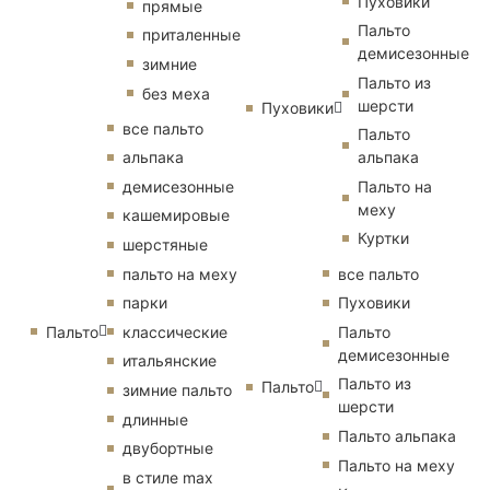
Пуховики
прямые
Пальто
приталенные
демисезонные
зимние
Пальто из
без меха
шерсти
Пуховики
все пальто
Пальто
альпака
альпака
демисезонные
Пальто на
меху
кашемировые
Куртки
шерстяные
пальто на меху
все пальто
парки
Пуховики
Пальто
классические
Пальто
демисезонные
итальянские
Пальто из
Пальто
зимние пальто
шерсти
длинные
Пальто альпака
двубортные
Пальто на меху
в стиле max