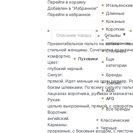
Перейти в корзину
Итальянские
Добавлен в "Избранное"
Длинные
Перейти в избранное
Кожаные
Короткие
8
Описание товара
Отзывы
С
капюшоном
Презентабельное пальто на запахе — гл
стильной женщины. Сочетается практиче
Стильные
комфортно.
Пуховики
Еще
Цвет:
категории
глубокий черный.
Бренды
Силуэт:
прямой. Идет меньше на один размер. Р
Joutsen
бокам шлевками. По всему силуэту пальт
ADD
лацканах воротника, рукавах и манжетах
AFG
Рукав:
цельно выкроенный, прямой, с отворото
Все бренды
Воротник:
ангийский.
Классические
Карманы:
Черные
прорезные, с боковым входом, с листочк