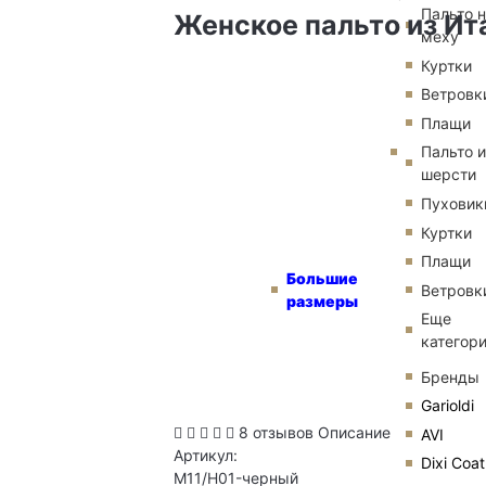
Пальто 
Женское пальто из Ит
меху
Куртки
Ветровк
Плащи
Пальто и
шерсти
Пуховик
Куртки
Плащи
Большие
Ветровк
размеры
Еще
категор
Бренды
Garioldi
8 отзывов
Описание
AVI
Артикул:
Dixi Coat
M11/H01-черный