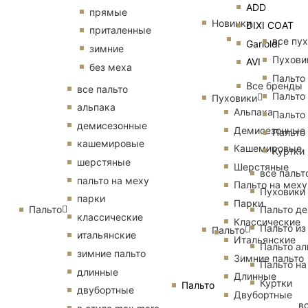
ADD
прямые
Новинки
DIXI COAT
приталенные
все пу
Garioldi
зимние
Пухови
AVI
без меха
Пальто
Все бренды
все пальто
Пальто
Пуховики
альпака
Альпака
Пальто
демисезонные
Демисезонные
Пальто
кашемировые
Кашемировые
Куртки
шерстяные
Шерстяные
все пальт
пальто на меху
Пальто на меху
Пуховики
парки
Парки
Пальто
Пальто д
классические
Классические
Пальто из
Пальто
итальянские
Итальянские
Пальто ал
зимние пальто
Зимние пальто
Пальто на
длинные
Длинные
Куртки
Пальто
двубортные
Двубортные
в