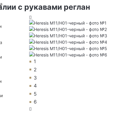
на
алии с рукавами реглан
и
з
и
1
2
3
и
4
5
ии
6