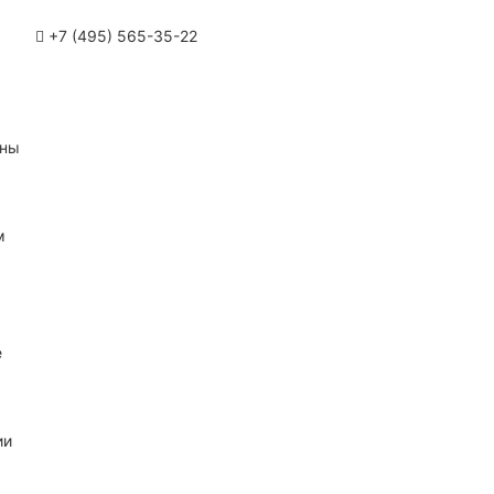
+7 (495) 565-35-22
ины
м
е
ии