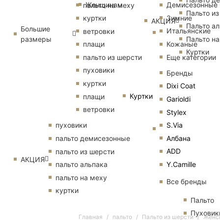
Женщинам
Демисезонные
пальто на меху
Пальто из
Зимние
куртки
АКЦИЯ
Пальто ал
Большие
Итальянские
ветровки
размеры
Пальто на
Кожаные
плащи
Куртки
Еще категории
пальто из шерсти
пуховики
Бренды
куртки
Dixi Coat
Куртки
плащи
Garioldi
ветровки
Stylex
S.Via
пуховики
Албана
пальто демисезонные
ADD
пальто из шерсти
АКЦИЯ
Y.Camille
пальто альпака
пальто на меху
Все бренды
куртки
Пальто
Пуховик
Главная
пальто
Пальто из шерсти
Женск