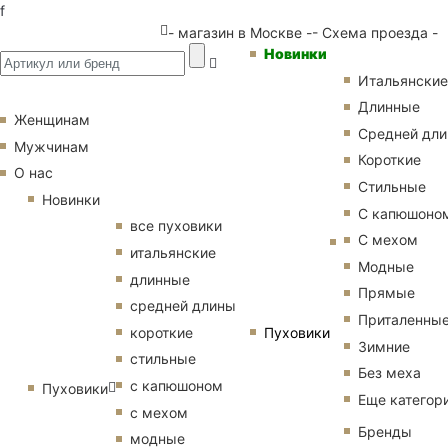
f
- магазин в Москве -
- Схема проезда -
Новинки
Итальянские
Длинные
Женщинам
Средней дл
Мужчинам
Короткие
О нас
Стильные
Новинки
С капюшоно
все пуховики
С мехом
итальянские
Модные
длинные
Прямые
средней длины
Приталенны
Пуховики
короткие
Зимние
стильные
Без меха
с капюшоном
Пуховики
Еще категор
с мехом
Бренды
модные