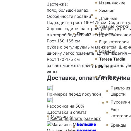
Итальянские
Застежка:
пояс, большой запах.
Зимние
Особенности посадки
Длинные
Подходит на рост 160-175 см. Сядет на 
Зимние куртки
Хорошо садится на стройную фигуру и вы
Пальто
На меху
в которой бедра больше груди, более чем
Рост 160-165 см
Еще категории
рукав с регулируемым манжетом. Ширина
Бренды
ширину легко поменять. Длина изделия 
Teresa Tardia
Рост 170-175 см
за счет манжета длину рукава можно ув
Heresis
икры.
Все бренды
Доставка, оплата и покупка
Пальто из
шерсти
Примерка перед покупкой
Пуховики
Рассрочка на 50%
Еще
Доставка и оплата
категории
Мужчинам
Как определить размер?
Большие
Бренды
размеры
Магазин в Москве