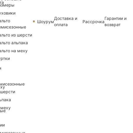
ra
азмеры
уховики
Доставка и
Гарантии и
альто
Шоурум
Рассрочка
оплата
возврат
емисезонные
альто из шерсти
альто альпака
альто на меху
уртки
и
емисезонные
еху
 шерсти
ьпака
 меху
ные
рии
емисезонные