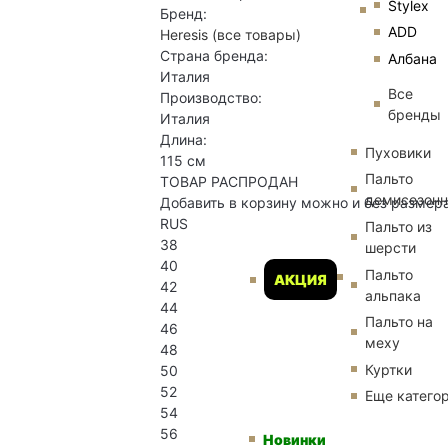
Stylex
Бренд:
ADD
Heresis
(все товары)
Страна бренда:
Албана
Италия
Все
Производство:
бренды
Италия
Длина:
Пуховики
115 см
Пальто
ТОВАР РАСПРОДАН
демисезон
Добавить в корзину можно и без размер
RUS
Пальто из
38
шерсти
40
Пальто
АКЦИЯ
42
альпака
44
Пальто на
46
меху
48
Куртки
50
52
Еще катего
54
56
Новинки