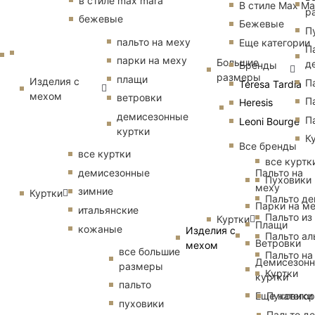
в стиле max mara
В стиле Max Ma
р
бежевые
Бежевые
П
пальто на меху
Еще категории
П
парки на меху
Большие
д
Бренды
размеры
плащи
Изделия с
П
Teresa Tardia
мехом
ветровки
П
Heresis
демисезонные
П
Leoni Bourge
куртки
К
Все бренды
все куртки
все куртк
Пальто на
демисезонные
Пуховики
меху
зимние
Куртки
Пальто д
Парки на м
итальянские
Пальто из
Куртки
Плащи
кожаные
Изделия с
Пальто ал
Ветровки
мехом
все большие
Пальто на
Демисезон
размеры
Куртки
куртки
пальто
Еще катего
Пуховики
пуховики
Пальто д