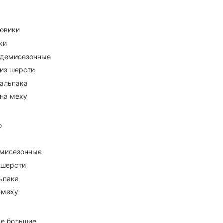
ховики
ки
 демисезонные
 из шерсти
 альпака
 на меху
о
емисезонные
 шерсти
ьпака
 меху
се большие