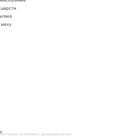
 шерсти
ьпака
 меху
и
ое пальто из Италии с рукавами реглан