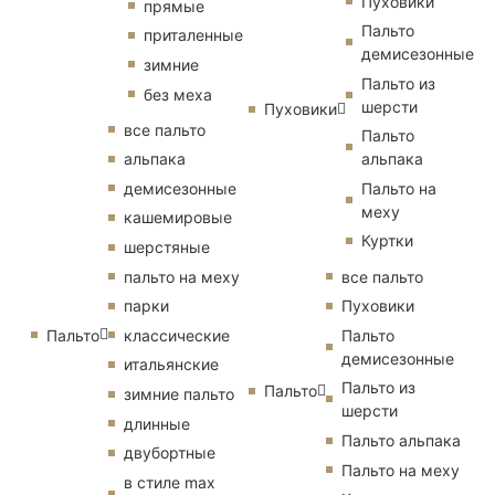
Пуховики
прямые
Пальто
приталенные
демисезонные
зимние
Пальто из
без меха
шерсти
Пуховики
все пальто
Пальто
альпака
альпака
демисезонные
Пальто на
меху
кашемировые
Куртки
шерстяные
пальто на меху
все пальто
парки
Пуховики
Пальто
классические
Пальто
демисезонные
итальянские
Пальто из
Пальто
зимние пальто
шерсти
длинные
Пальто альпака
двубортные
Пальто на меху
в стиле max