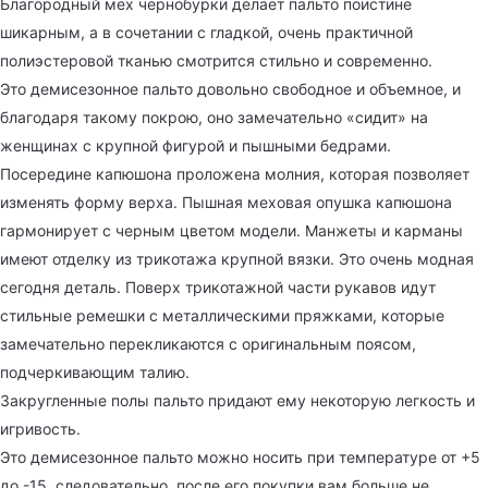
Благородный мех чернобурки делает пальто поистине
шикарным, а в сочетании с гладкой, очень практичной
полиэстеровой тканью смотрится стильно и современно.
Это демисезонное пальто довольно свободное и объемное, и
благодаря такому покрою, оно замечательно «сидит» на
женщинах с крупной фигурой и пышными бедрами.
Посередине капюшона проложена молния, которая позволяет
изменять форму верха. Пышная меховая опушка капюшона
гармонирует с черным цветом модели. Манжеты и карманы
имеют отделку из трикотажа крупной вязки. Это очень модная
сегодня деталь. Поверх трикотажной части рукавов идут
стильные ремешки с металлическими пряжками, которые
замечательно перекликаются с оригинальным поясом,
подчеркивающим талию.
Закругленные полы пальто придают ему некоторую легкость и
игривость.
Это демисезонное пальто можно носить при температуре от +5
до -15, следовательно, после его покупки вам больше не