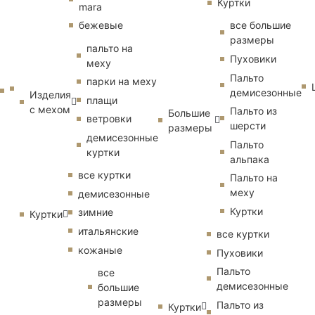
Куртки
mara
бежевые
все большие
размеры
пальто на
Пуховики
меху
Пальто
парки на меху
демисезонные
Изделия
плащи
с мехом
Пальто из
Большие
ветровки
шерсти
размеры
демисезонные
Пальто
куртки
альпака
все куртки
Пальто на
меху
демисезонные
Куртки
зимние
Куртки
итальянские
все куртки
кожаные
Пуховики
Пальто
все
демисезонные
большие
размеры
Пальто из
Куртки