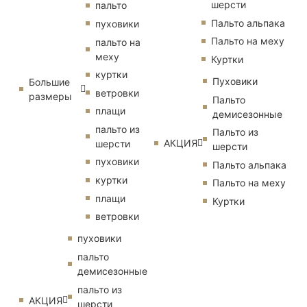
шерсти
пальто
Пальто альпака
пуховики
Пальто на меху
пальто на
меху
Куртки
куртки
Пуховики
Большие
ветровки
размеры
Пальто
плащи
демисезонные
пальто из
Пальто из
АКЦИЯ
шерсти
шерсти
пуховики
Пальто альпака
куртки
Пальто на меху
плащи
Куртки
ветровки
пуховики
пальто
демисезонные
пальто из
АКЦИЯ
шерсти