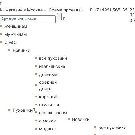
f
- магазин в Москве -
- Схема проезда -
+7 (495) 565-35-22
0
0
Женщинам
Мужчинам
О нас
Новинки
все пуховики
итальянские
длинные
средней
длины
короткие
стильные
Пуховики
с капюшоном
Новинки
с мехом
все пуховики
модные