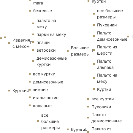
Куртки
mara
бежевые
все большие
размеры
пальто на
Пуховики
меху
Пальто
парки на меху
демисезонные
Изделия
плащи
с мехом
Пальто из
Большие
ветровки
шерсти
размеры
демисезонные
Пальто
куртки
альпака
все куртки
Пальто на
меху
демисезонные
Куртки
зимние
Куртки
итальянские
все куртки
кожаные
Пуховики
Пальто
все
демисезонные
большие
размеры
Пальто из
Куртки