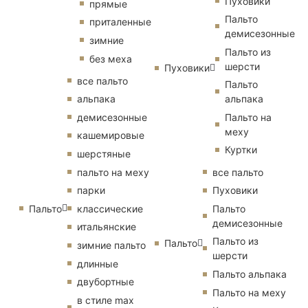
Пуховики
прямые
Пальто
приталенные
демисезонные
зимние
Пальто из
без меха
шерсти
Пуховики
все пальто
Пальто
альпака
альпака
демисезонные
Пальто на
меху
кашемировые
Куртки
шерстяные
пальто на меху
все пальто
парки
Пуховики
Пальто
классические
Пальто
демисезонные
итальянские
Пальто из
Пальто
зимние пальто
шерсти
длинные
Пальто альпака
двубортные
Пальто на меху
в стиле max