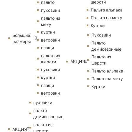
шерсти
пальто
Пальто альпака
пуховики
Пальто на меху
пальто на
меху
Куртки
куртки
Пуховики
Большие
ветровки
размеры
Пальто
плащи
демисезонные
пальто из
Пальто из
АКЦИЯ
шерсти
шерсти
пуховики
Пальто альпака
куртки
Пальто на меху
плащи
Куртки
ветровки
пуховики
пальто
демисезонные
пальто из
АКЦИЯ
шерсти