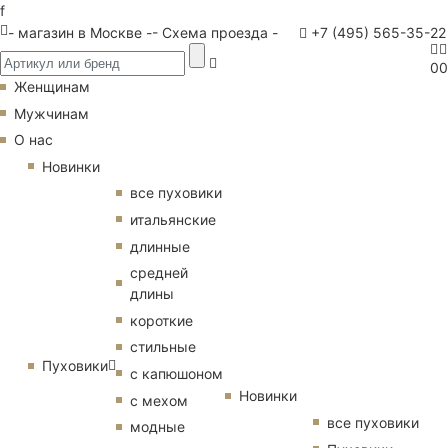
f
- магазин в Москве -
- Схема проезда -
+7 (495) 565-35-22
0
0
Женщинам
Мужчинам
О нас
Новинки
все пуховики
итальянские
длинные
средней
длины
короткие
стильные
Пуховики
с капюшоном
Новинки
с мехом
все пуховики
модные