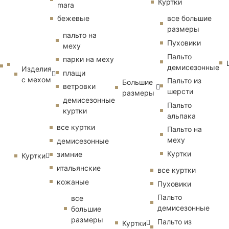
Куртки
mara
бежевые
все большие
размеры
пальто на
Пуховики
меху
Пальто
парки на меху
демисезонные
Изделия
плащи
с мехом
Пальто из
Большие
ветровки
шерсти
размеры
демисезонные
Пальто
куртки
альпака
все куртки
Пальто на
меху
демисезонные
Куртки
зимние
Куртки
итальянские
все куртки
кожаные
Пуховики
Пальто
все
демисезонные
большие
размеры
Пальто из
Куртки