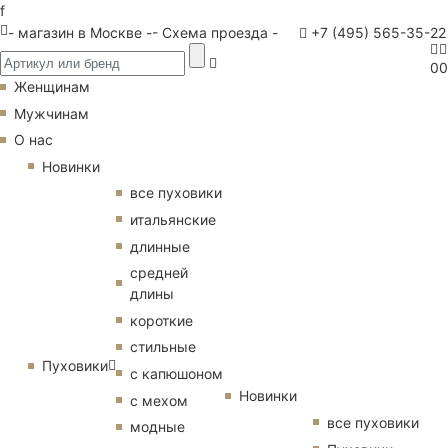
f
- магазин в Москве -
- Схема проезда -
+7 (495) 565-35-22
0
0
Женщинам
Мужчинам
О нас
Новинки
все пуховики
итальянские
длинные
средней
длины
короткие
стильные
Пуховики
с капюшоном
Новинки
с мехом
все пуховики
модные