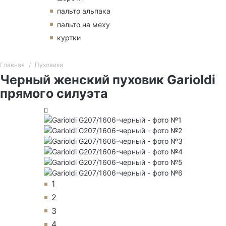
пальто альпака
пальто на меху
куртки
Главная
Пуховики
Черный женский пуховик Garioldi
прямого силуэта
1
2
3
4