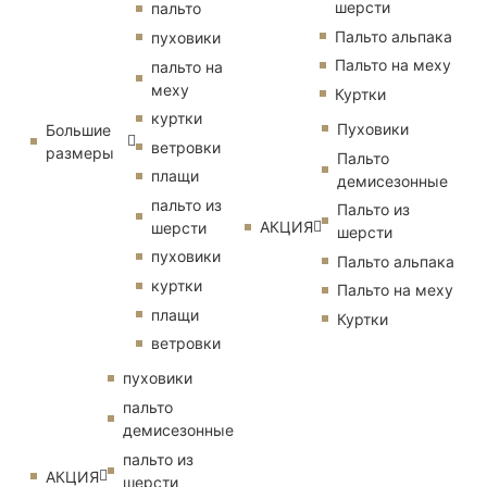
шерсти
пальто
Пальто альпака
пуховики
Пальто на меху
пальто на
меху
Куртки
куртки
Пуховики
Большие
ветровки
размеры
Пальто
плащи
демисезонные
пальто из
Пальто из
АКЦИЯ
шерсти
шерсти
пуховики
Пальто альпака
куртки
Пальто на меху
плащи
Куртки
ветровки
пуховики
пальто
демисезонные
пальто из
АКЦИЯ
шерсти