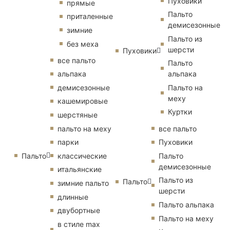
Пуховики
прямые
Пальто
приталенные
демисезонные
зимние
Пальто из
без меха
шерсти
Пуховики
все пальто
Пальто
альпака
альпака
демисезонные
Пальто на
меху
кашемировые
Куртки
шерстяные
пальто на меху
все пальто
парки
Пуховики
Пальто
классические
Пальто
демисезонные
итальянские
Пальто из
Пальто
зимние пальто
шерсти
длинные
Пальто альпака
двубортные
Пальто на меху
в стиле max