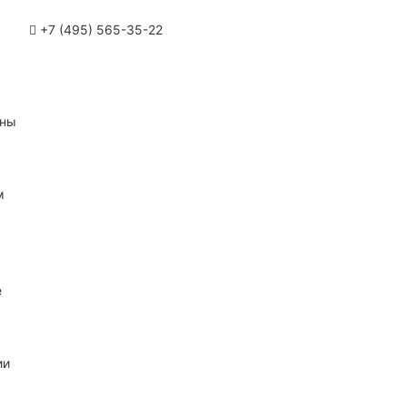
+7 (495) 565-35-22
ины
м
е
ии