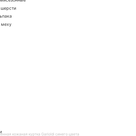
 шерсти
ьпака
 меху
и
енная кожаная куртка Garioldi синего цвета