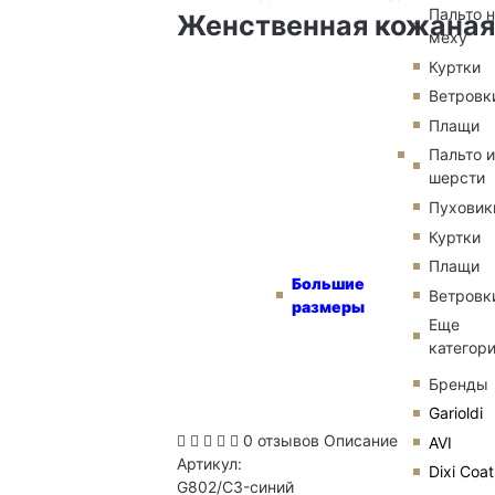
Пальто 
Женственная кожаная к
меху
Куртки
Ветровк
Плащи
Пальто и
шерсти
Пуховик
Куртки
Плащи
Большие
Ветровк
размеры
Еще
категор
Бренды
Garioldi
0 отзывов
Описание
AVI
Артикул:
Dixi Coat
G802/C3-синий