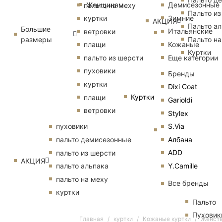
Женщинам
Демисезонные
пальто на меху
Пальто из
Зимние
куртки
АКЦИЯ
Пальто ал
Большие
Итальянские
ветровки
размеры
Пальто на
Кожаные
плащи
Куртки
Еще категории
пальто из шерсти
пуховики
Бренды
куртки
Dixi Coat
Куртки
плащи
Garioldi
ветровки
Stylex
S.Via
пуховики
Албана
пальто демисезонные
ADD
пальто из шерсти
АКЦИЯ
Y.Camille
пальто альпака
пальто на меху
Все бренды
куртки
Пальто
Пуховик
Главная
куртки
Кожаные куртки
Женств