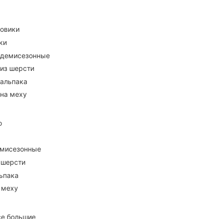
ховики
ки
 демисезонные
 из шерсти
 альпака
 на меху
о
емисезонные
 шерсти
ьпака
 меху
се большие