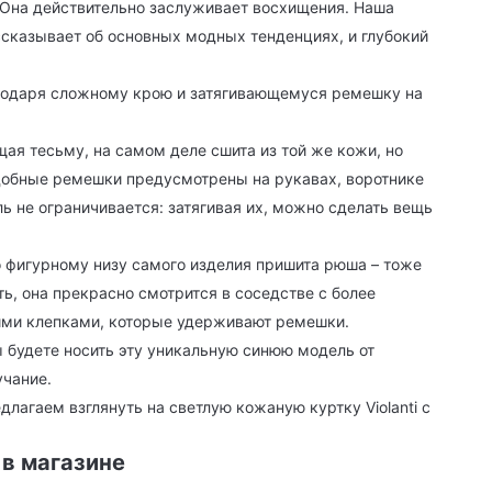
 Она действительно заслуживает восхищения. Наша
ссказывает об основных модных тенденциях, и глубокий
агодаря сложному крою и затягивающемуся ремешку на
щая тесьму, на самом деле сшита из той же кожи, но
добные ремешки предусмотрены на рукавах, воротнике
ль не ограничивается: затягивая их, можно сделать вещь
о фигурному низу самого изделия пришита рюша – тоже
ь, она прекрасно смотрится в соседстве с более
ми клепками, которые удерживают ремешки.
вы будете носить эту уникальную синюю модель от
учание.
лагаем взглянуть на светлую кожаную куртку Violanti с
 в магазине