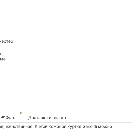
иэстер
а
ные
рии
Фото
Доставка и оплата
я, женственная. К этой кожаной куртке Garioldi можно