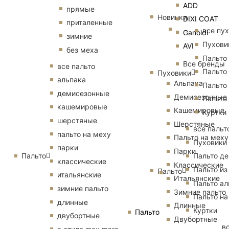
ADD
прямые
Новинки
DIXI COAT
приталенные
все пу
Garioldi
зимние
Пухови
AVI
без меха
Пальто
Все бренды
все пальто
Пальто
Пуховики
альпака
Альпака
Пальто
демисезонные
Демисезонные
Пальто
кашемировые
Кашемировые
Куртки
шерстяные
Шерстяные
все пальт
пальто на меху
Пальто на меху
Пуховики
парки
Парки
Пальто
Пальто д
классические
Классические
Пальто из
Пальто
итальянские
Итальянские
Пальто ал
зимние пальто
Зимние пальто
Пальто на
длинные
Длинные
Куртки
Пальто
двубортные
Двубортные
в