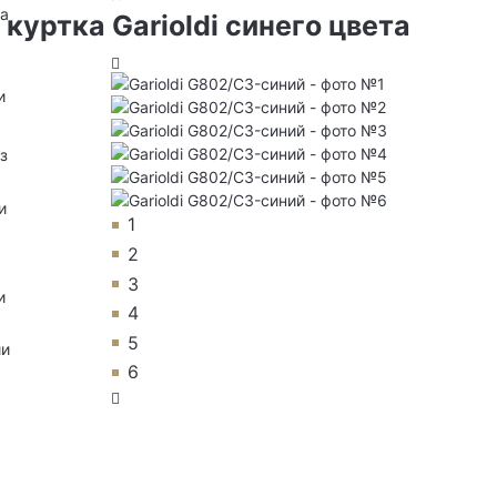
на
уртка Garioldi синего цвета
и
з
и
1
2
3
и
4
5
ии
6