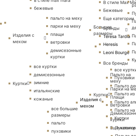
в стиле max mara
В стиле Max Ma
р
бежевые
Бежевые
П
пальто на меху
Еще категории
П
парки на меху
Большие
д
Бренды
размеры
плащи
Изделия с
П
Teresa Tardia
мехом
ветровки
П
Heresis
демисезонные
П
Leoni Bourge
куртки
К
Все бренды
все куртки
все куртк
Пальто на
демисезонные
Пуховики
меху
зимние
Куртки
Пальто д
Парки на м
итальянские
Пальто из
Куртки
Плащи
кожаные
Изделия с
Пальто ал
Ветровки
мехом
все большие
Пальто на
Демисезон
размеры
Куртки
куртки
пальто
Еще катего
Пуховики
пуховики
Пальто д