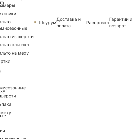
ra
азмеры
уховики
Доставка и
Гарантии и
альто
Шоурум
Рассрочка
оплата
возврат
емисезонные
альто из шерсти
альто альпака
альто на меху
уртки
и
емисезонные
еху
 шерсти
ьпака
 меху
ные
рии
емисезонные