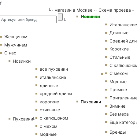
f
- магазин в Москве -
- Схема проезда -
Новинки
Итальянские
Длинные
Женщинам
Средней дл
Мужчинам
Короткие
О нас
Стильные
Новинки
С капюшоно
все пуховики
С мехом
итальянские
Модные
длинные
Прямые
средней длины
Приталенны
Пуховики
короткие
Зимние
стильные
Без меха
с капюшоном
Пуховики
Еще категор
с мехом
Бренды
модные