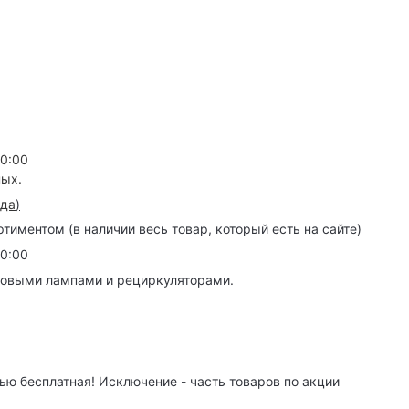
20:00
ных.
зда
)
иментом (в наличии весь товар, который есть на сайте)
20:00
товыми лампами и рециркуляторами.
ю бесплатная! Исключение - часть товаров по акции