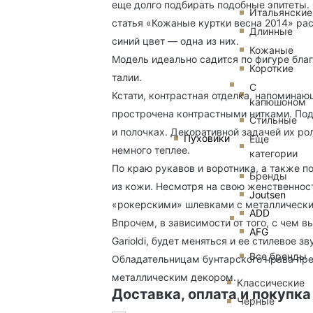
еще долго подбирать подобные эпитеты.
Итальянские
статья «Кожаные куртки весна 2014» ра
Длинные
синий цвет — одна из них.
Кожаные
Модель идеально садится по фигуре бл
Короткие
талии.
С
Кстати, контрастная отделка, напоминаю
капюшоном
прострочена контрастными нитками. По
Стильные
и полочках. Декоративной задачей их ро
Пуховики
Еще
немного теплее.
категории
По краю рукавов и воротника, а также п
Бренды
из кожи. Несмотря на свою женственност
Joutsen
«рокерскими» шлевками с металлически
ADD
Впрочем, в зависимости от того, с чем 
AFG
Garioldi, будет меняться и ее стилевое зв
Все бренды
Обладательницам бунтарского нрава пред
металлическим декором.
Классические
Доставка, оплата и покупка
Черные