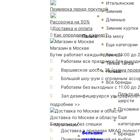
Итальянские
Примерка перед покупкой
Зимние
Длинные
Рассрочка на 50%
Зимние куртки
Доставка и оплата
Как определить размер?
Пальто
На меху
Еще категории
Магазин в Москве
Бренды
Бутик работает каждый день с 11:00 до 
Работаем все праздники без выход
Teresa Tardia
Варшавское шоссе, 26
(
схема прое
Heresis
Большой шоу-рум с огромным ассорт
Все бренды
Работаем без выходных с 11:00 до 
Пальто из
Зал дезинфицируерся ультрафиоле
шерсти
подробнее >>
Пуховики
Еще
Доставка по Москве и области
категории
Бесплатно и без спешки
Мужчинам
Доставка в пределах МКАД полность
Большие
Бренды
Привозим до 10 вещей на выбор
размеры