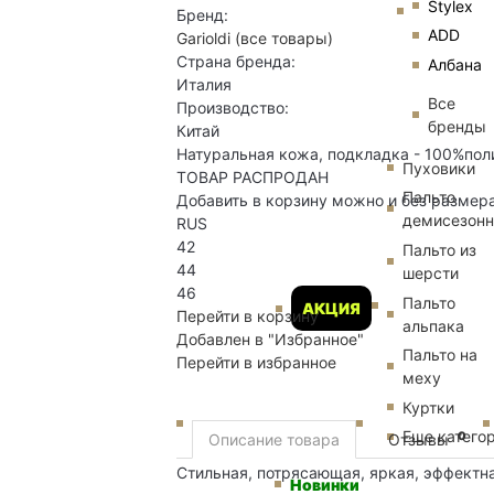
Stylex
Бренд:
ADD
Garioldi
(все товары)
Страна бренда:
Албана
Италия
Все
Производство:
бренды
Китай
Натуральная кожа, подкладка - 100%пол
Пуховики
ТОВАР РАСПРОДАН
Пальто
Добавить в корзину можно и без размер
демисезон
RUS
42
Пальто из
44
шерсти
46
Пальто
АКЦИЯ
Перейти в корзину
альпака
Добавлен в "Избранное"
Пальто на
Перейти в избранное
меху
Куртки
Еще катего
0
Описание товара
Отзывы
Стильная, потрясающая, яркая, эффектна
Новинки