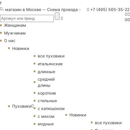
f
- магазин в Москве -
- Схема проезда -
+7 (495) 565-35-22
0
0
Женщинам
Мужчинам
О нас
Новинки
все пуховики
итальянские
длинные
средней
длины
короткие
стильные
Пуховики
с капюшоном
Новинки
с мехом
все пуховики
модные