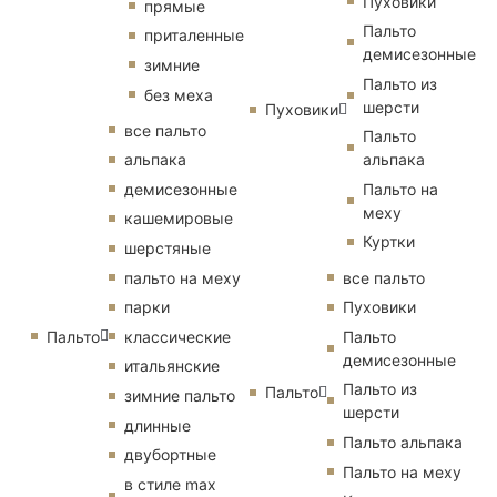
Пуховики
прямые
Пальто
приталенные
демисезонные
зимние
Пальто из
без меха
шерсти
Пуховики
все пальто
Пальто
альпака
альпака
демисезонные
Пальто на
меху
кашемировые
Куртки
шерстяные
пальто на меху
все пальто
парки
Пуховики
Пальто
классические
Пальто
демисезонные
итальянские
Пальто из
Пальто
зимние пальто
шерсти
длинные
Пальто альпака
двубортные
Пальто на меху
в стиле max