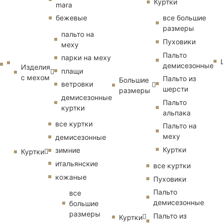
Куртки
mara
бежевые
все большие
размеры
пальто на
Пуховики
меху
Пальто
парки на меху
демисезонные
Изделия
плащи
с мехом
Пальто из
Большие
ветровки
шерсти
размеры
демисезонные
Пальто
куртки
альпака
все куртки
Пальто на
меху
демисезонные
Куртки
зимние
Куртки
итальянские
все куртки
кожаные
Пуховики
Пальто
все
демисезонные
большие
размеры
Пальто из
Куртки