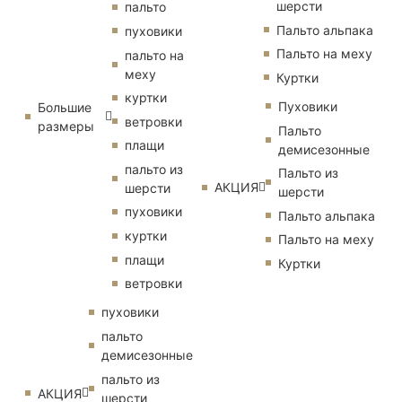
шерсти
пальто
Пальто альпака
пуховики
Пальто на меху
пальто на
меху
Куртки
куртки
Пуховики
Большие
ветровки
размеры
Пальто
плащи
демисезонные
пальто из
Пальто из
АКЦИЯ
шерсти
шерсти
пуховики
Пальто альпака
куртки
Пальто на меху
плащи
Куртки
ветровки
пуховики
пальто
демисезонные
пальто из
АКЦИЯ
шерсти