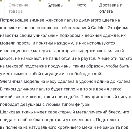
Описание
Отзывы
Фото
Доставка и
0
товара
оплата
Потрясающее зимнее женское пальто дымчатого цвета на
кролике выполнено итальянской компанией Garioldi. Эта фирма
известна своим уникальным подходом к верхней одежде: их
модели просты и понятны каждому, в них используются
инновационные материалы, которые выдерживают сильный
мороз, не намокают, не пачкаются и не рвутся. А еще эти пальто
на меховой подстежке продуманы таким образом, чтобы быть
уместными в любой ситуации и с любой одеждой.
Элегантная модель на меху сделана в удобной длине до колена.
В таком длинном пальто будет тепло и в то же время легко
зимой как в машине, так и при ходьбе. Полуприталенный силуэт
подойдет девушкам с любым типом фигуры.
Шелковая ткань имеет характерный металлический блеск, что
придает особое благородство и утонченность. Подстежка
выполнена из натурального кроличьего меха и не закрыта под