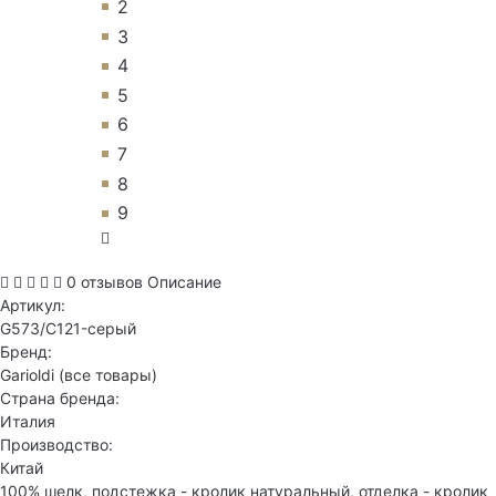
2
3
4
5
6
7
8
9
0 отзывов
Описание
Артикул:
G573/C121-серый
Бренд:
Garioldi
(все товары)
Страна бренда:
Италия
Производство:
Китай
100% шелк, подстежка - кролик натуральный, отделка - кролик