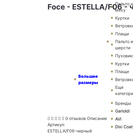
Пальто 
Foce - ESTELLA/F06 -
меху
Куртки
Ветровк
Плащи
Пальто и
шерсти
Пуховик
Куртки
Плащи
Большие
Ветровк
размеры
Еще
категор
Бренды
Garioldi
0 отзывов
Описание
AVI
Артикул:
Dixi Coat
ESTELLA/F06-черный