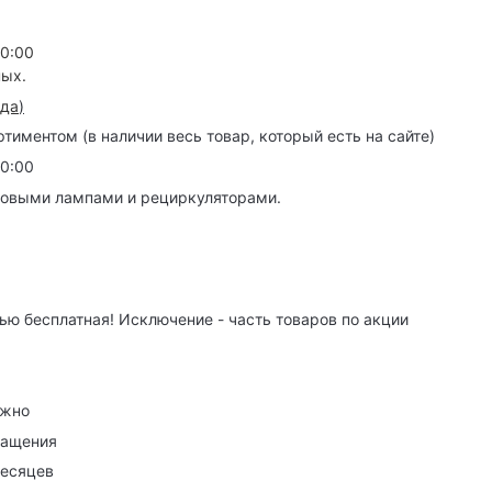
20:00
ных.
зда
)
иментом (в наличии весь товар, который есть на сайте)
20:00
товыми лампами и рециркуляторами.
ю бесплатная! Исключение - часть товаров по акции
ужно
ращения
месяцев