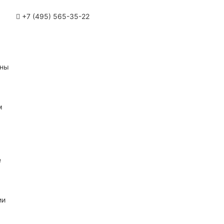
+7 (495) 565-35-22
ины
м
е
ии