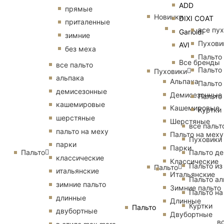
ADD
прямые
Новинки
DIXI COAT
приталенные
все пу
Garioldi
зимние
Пухови
AVI
без меха
Пальто
Все бренды
все пальто
Пальто
Пуховики
альпака
Альпака
Пальто
демисезонные
Демисезонные
Пальто
кашемировые
Кашемировые
Куртки
шерстяные
Шерстяные
все пальт
пальто на меху
Пальто на меху
Пуховики
парки
Парки
Пальто
Пальто д
классические
Классические
Пальто из
Пальто
итальянские
Итальянские
Пальто ал
зимние пальто
Зимние пальто
Пальто на
длинные
Длинные
Куртки
Пальто
двубортные
Двубортные
в