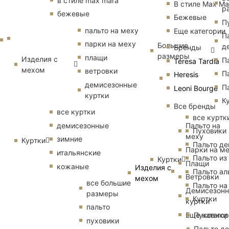
в стиле max mara
В стиле Max Ma
р
бежевые
Бежевые
П
пальто на меху
Еще категории
П
парки на меху
Большие
д
Бренды
размеры
плащи
Изделия с
П
Teresa Tardia
мехом
ветровки
П
Heresis
демисезонные
П
Leoni Bourge
куртки
К
Все бренды
все куртки
все куртк
Пальто на
демисезонные
Пуховики
меху
зимние
Куртки
Пальто д
Парки на м
итальянские
Пальто из
Куртки
Плащи
кожаные
Изделия с
Пальто ал
Ветровки
мехом
все большие
Пальто на
Демисезон
размеры
Куртки
куртки
пальто
Еще катего
Пуховики
пуховики
Пальто д