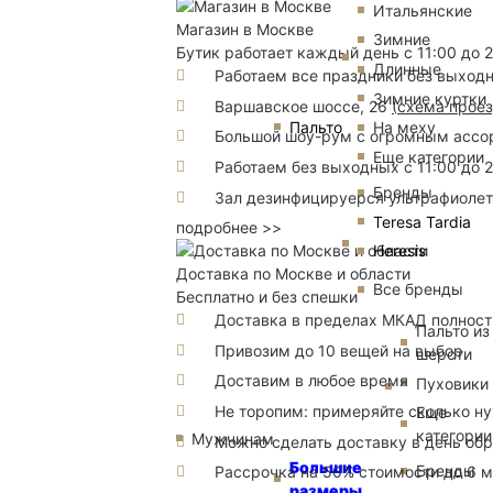
Итальянские
Магазин в Москве
Зимние
Бутик работает каждый день с 11:00 до 
Длинные
Работаем все праздники без выход
Зимние куртки
Варшавское шоссе, 26
(
схема прое
Пальто
На меху
Большой шоу-рум с огромным ассорт
Еще категории
Работаем без выходных с 11:00 до 
Бренды
Зал дезинфицируерся ультрафиоле
Teresa Tardia
подробнее >>
Heresis
Доставка по Москве и области
Все бренды
Бесплатно и без спешки
Доставка в пределах МКАД полность
Пальто из
Привозим до 10 вещей на выбор
шерсти
Доставим в любое время
Пуховики
Не торопим: примеряйте сколько н
Еще
категории
Мужчинам
Можно сделать доставку в день об
Большие
Бренды
Рассрочка на 50% стоимости до 6 
размеры