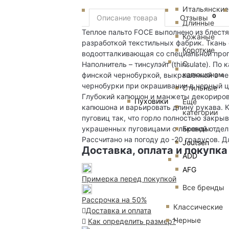
Итальянские
0
Описание товара
Отзывы
Длинные
Теплое пальто FOCE выполнено из блест
Кожаные
разработкой текстильных фабрик. Ткань 
Короткие
водоотталкивающая со специальной проп
С
Наполнитель – тинсулэйт (thinsulate). П
капюшоном
финской чернобуркой, выкрашенной в чер
чернобурки при окрашивании в черный ц
Стильные
Глубокий капюшон и манжеты декорирова
Пуховики
Еще
капюшона и варьировать длину рукава. 
категории
пуговиц так, что горло полностью закры
Бренды
украшенных пуговицами с лаковой отделк
Рассчитано на погоду до -20 градусов. Д
Joutsen
Доставка, оплата и покупка
ADD
AFG
Примерка перед покупкой
Все бренды
Рассрочка на 50%
Классические
Доставка и оплата
Черные
Как определить размер?