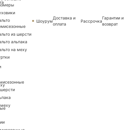
ra
азмеры
уховики
Доставка и
Гарантии и
альто
Шоурум
Рассрочка
оплата
возврат
емисезонные
альто из шерсти
альто альпака
альто на меху
уртки
и
емисезонные
еху
 шерсти
ьпака
 меху
ные
рии
емисезонные