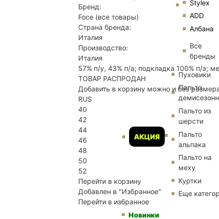
Stylex
Бренд:
ADD
Foce
(все товары)
Страна бренда:
Албана
Италия
Все
Производство:
бренды
Италия
57% п/у, 43% п/а; подкладка 100% п/э; м
Пуховики
ТОВАР РАСПРОДАН
Пальто
Добавить в корзину можно и без размер
демисезон
RUS
40
Пальто из
42
шерсти
44
Пальто
АКЦИЯ
46
альпака
48
Пальто на
50
меху
52
Куртки
Перейти в корзину
Добавлен в "Избранное"
Еще катего
Перейти в избранное
Новинки