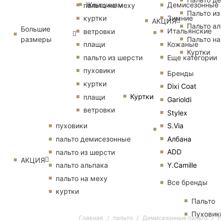
Женщинам
Демисезонные
пальто на меху
Пальто из
Зимние
куртки
АКЦИЯ
Пальто ал
Большие
Итальянские
ветровки
размеры
Пальто на
Кожаные
плащи
Куртки
Еще категории
пальто из шерсти
пуховики
Бренды
куртки
Dixi Coat
Куртки
плащи
Garioldi
ветровки
Stylex
S.Via
пуховики
Албана
пальто демисезонные
ADD
пальто из шерсти
АКЦИЯ
Y.Camille
пальто альпака
пальто на меху
Все бренды
куртки
Пальто
Пуховик
Главная
пальто
Демисезонные пальто
F