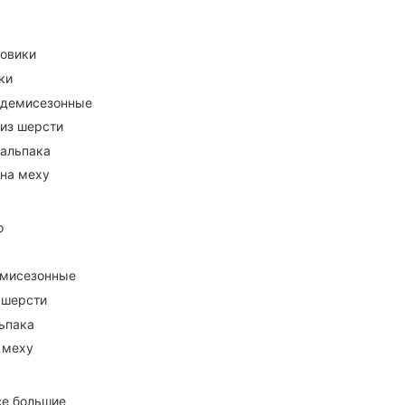
ховики
ки
 демисезонные
 из шерсти
 альпака
 на меху
о
емисезонные
 шерсти
ьпака
 меху
се большие