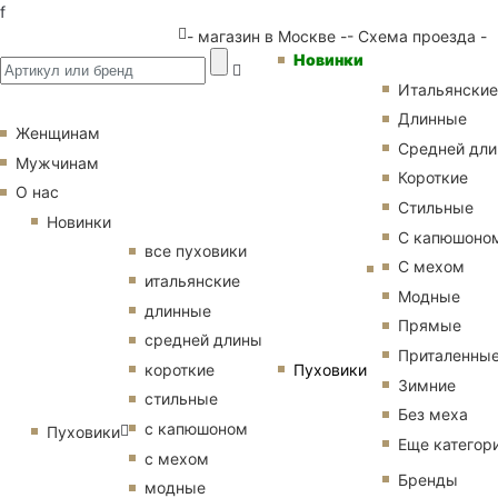
f
- магазин в Москве -
- Схема проезда -
Новинки
Итальянские
Длинные
Женщинам
Средней дл
Мужчинам
Короткие
О нас
Стильные
Новинки
С капюшоно
все пуховики
С мехом
итальянские
Модные
длинные
Прямые
средней длины
Приталенны
Пуховики
короткие
Зимние
стильные
Без меха
с капюшоном
Пуховики
Еще категор
с мехом
Бренды
модные