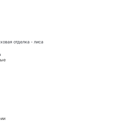
еховая отделка - лиса
а
ные
рии