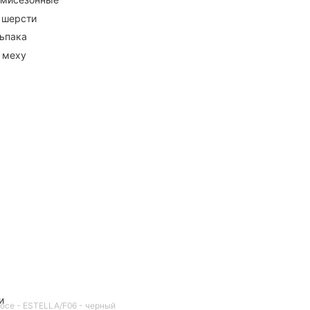
 шерсти
ьпака
 меху
и
oce - ESTELLA/F06 - черный