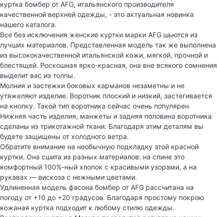
куртка бомбер от AFG, итальянского производителя
качественной верхней одежды, - это актуальная новинка
нашего каталога.
Все без исключения женские куртки марки AFG шьются из
лучших материалов. Представленная модель так же выполнена
из высококачественной итальянской кожи, мягкой, прочной и
блестящей. Роскошная ярко-красная, она вне всякого сомнения
выделит вас из толпы.
Молния и застежки боковых карманов незаметны и не
утяжеляют изделие. Воротник плоский и низкий, застегивается
на кнопку. Такой тип воротника сейчас очень популярен.
Нижняя часть изделия, манжеты и задняя половина воротника
сделаны из трикотажной ткани. Благодаря этим деталям вы
будете защищены от холодного ветра.
Обратите внимание на необычную подкладку этой красной
куртки. Она сшита из разных материалов: на спине это
комфортный 100%-ный хлопок с красивыми узорами, а на
рукавах — вискоза с нежными цветами.
Удлиненная модель фасона бомбер от AFG рассчитана на
погоду от +10 до +20 градусов. Благодаря простому покрою
кожаная куртка подходит к любому стилю одежды.