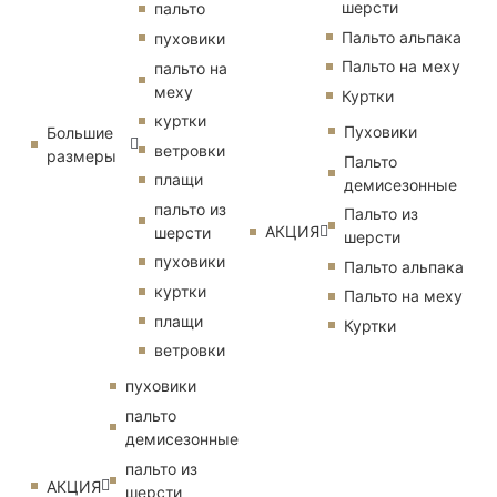
шерсти
пальто
Пальто альпака
пуховики
Пальто на меху
пальто на
меху
Куртки
куртки
Пуховики
Большие
ветровки
размеры
Пальто
плащи
демисезонные
пальто из
Пальто из
АКЦИЯ
шерсти
шерсти
пуховики
Пальто альпака
куртки
Пальто на меху
плащи
Куртки
ветровки
пуховики
пальто
демисезонные
пальто из
АКЦИЯ
шерсти