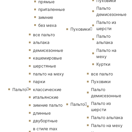
Пуховики
прямые
Пальто
приталенные
демисезонные
зимние
Пальто из
без меха
шерсти
Пуховики
все пальто
Пальто
альпака
альпака
демисезонные
Пальто на
меху
кашемировые
Куртки
шерстяные
пальто на меху
все пальто
парки
Пуховики
Пальто
классические
Пальто
демисезонные
итальянские
Пальто из
Пальто
зимние пальто
шерсти
длинные
Пальто альпака
двубортные
Пальто на меху
в стиле max