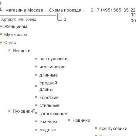
f
- магазин в Москве -
- Схема проезда -
+7 (495) 565-35-22
0
0
Женщинам
Мужчинам
О нас
Новинки
все пуховики
итальянские
длинные
средней
длины
короткие
стильные
Пуховики
с капюшоном
Новинки
с мехом
все пуховики
модные