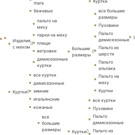
Куртки
mara
бежевые
все большие
размеры
пальто на
Пуховики
меху
Пальто
парки на меху
демисезонные
Изделия
плащи
с мехом
Пальто из
Большие
ветровки
шерсти
размеры
демисезонные
Пальто
куртки
альпака
все куртки
Пальто на
меху
демисезонные
Куртки
зимние
Куртки
итальянские
все куртки
кожаные
Пуховики
Пальто
все
демисезонные
большие
размеры
Пальто из
Куртки