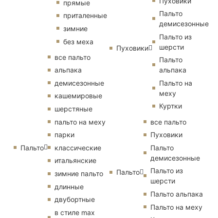
Пуховики
прямые
Пальто
приталенные
демисезонные
зимние
Пальто из
без меха
шерсти
Пуховики
все пальто
Пальто
альпака
альпака
демисезонные
Пальто на
меху
кашемировые
Куртки
шерстяные
пальто на меху
все пальто
парки
Пуховики
Пальто
классические
Пальто
демисезонные
итальянские
Пальто из
Пальто
зимние пальто
шерсти
длинные
Пальто альпака
двубортные
Пальто на меху
в стиле max