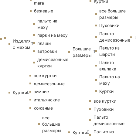
Куртки
mara
бежевые
все большие
размеры
пальто на
Пуховики
меху
Пальто
парки на меху
демисезонные
Изделия
плащи
с мехом
Пальто из
Большие
ветровки
шерсти
размеры
демисезонные
Пальто
куртки
альпака
все куртки
Пальто на
меху
демисезонные
Куртки
зимние
Куртки
итальянские
все куртки
кожаные
Пуховики
Пальто
все
демисезонные
большие
размеры
Пальто из
Куртки