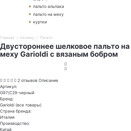
пальто альпака
пальто на меху
куртки
Главная
На меху
Пальто
Двустороннее шелковое пальто на
меху Garioldi с вязаным бобром
2 отзывов
Описание
Артикул:
G97/C29-черный
Бренд:
Garioldi
(все товары)
Страна бренда:
Италия
Производство:
Китай