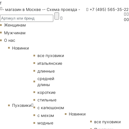
f
- магазин в Москве -
- Схема проезда -
+7 (495) 565-35-22
0
0
Женщинам
Мужчинам
О нас
Новинки
все пуховики
итальянские
длинные
средней
длины
короткие
стильные
Пуховики
с капюшоном
Новинки
с мехом
все пуховики
модные