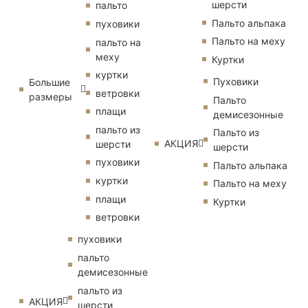
шерсти
пальто
Пальто альпака
пуховики
Пальто на меху
пальто на
меху
Куртки
куртки
Пуховики
Большие
ветровки
размеры
Пальто
плащи
демисезонные
пальто из
Пальто из
АКЦИЯ
шерсти
шерсти
пуховики
Пальто альпака
куртки
Пальто на меху
плащи
Куртки
ветровки
пуховики
пальто
демисезонные
пальто из
АКЦИЯ
шерсти