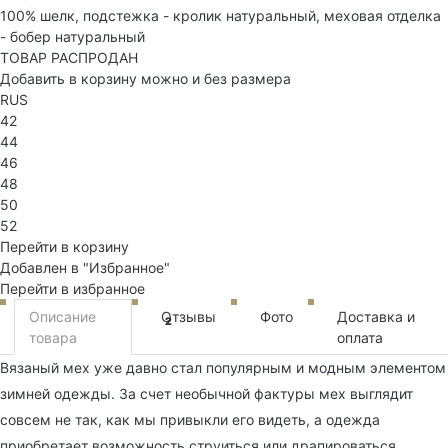
100% шелк, подстежка - кролик натуральный, меховая отделка
- бобер натуральный
ТОВАР РАСПРОДАН
Добавить в корзину можно и без размера
RUS
42
44
46
48
50
52
Перейти в корзину
Добавлен в "Избранное"
Перейти в избранное
Описание
Отзывы
Фото
Доставка и
2
товара
оплата
Вязаный мех уже давно стал популярным и модным элементом
зимней одежды. За счет необычной фактуры мех выглядит
совсем не так, как мы привыкли его видеть, а одежда
приобретает возможность струиться или драпироваться.