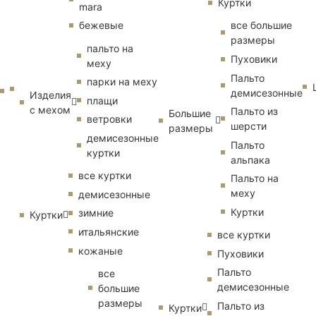
Куртки
mara
бежевые
все большие
размеры
пальто на
Пуховики
меху
Пальто
парки на меху
демисезонные
Изделия
плащи
с мехом
Пальто из
Большие
ветровки
шерсти
размеры
демисезонные
Пальто
куртки
альпака
все куртки
Пальто на
меху
демисезонные
Куртки
зимние
Куртки
итальянские
все куртки
кожаные
Пуховики
Пальто
все
демисезонные
большие
размеры
Пальто из
Куртки