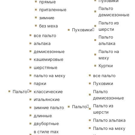
Пуховики
прямые
Пальто
приталенные
демисезонные
зимние
Пальто из
без меха
шерсти
Пуховики
все пальто
Пальто
альпака
альпака
демисезонные
Пальто на
меху
кашемировые
Куртки
шерстяные
пальто на меху
все пальто
парки
Пуховики
Пальто
классические
Пальто
демисезонные
итальянские
Пальто из
Пальто
зимние пальто
шерсти
длинные
Пальто альпака
двубортные
Пальто на меху
в стиле max