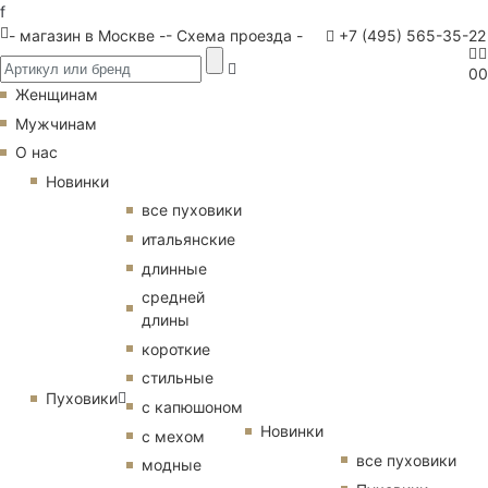
f
- магазин в Москве -
- Схема проезда -
+7 (495) 565-35-22
0
0
Женщинам
Мужчинам
О нас
Новинки
все пуховики
итальянские
длинные
средней
длины
короткие
стильные
Пуховики
с капюшоном
Новинки
с мехом
все пуховики
модные