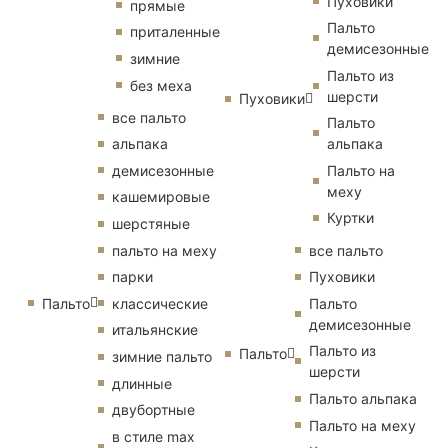
Пуховики
прямые
Пальто
приталенные
демисезонные
зимние
Пальто из
без меха
шерсти
Пуховики
все пальто
Пальто
альпака
альпака
демисезонные
Пальто на
меху
кашемировые
Куртки
шерстяные
пальто на меху
все пальто
парки
Пуховики
Пальто
классические
Пальто
демисезонные
итальянские
Пальто из
Пальто
зимние пальто
шерсти
длинные
Пальто альпака
двубортные
Пальто на меху
в стиле max