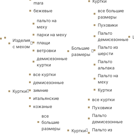
Куртки
mara
бежевые
все большие
размеры
пальто на
Пуховики
меху
Пальто
парки на меху
демисезонные
Изделия
плащи
с мехом
Пальто из
Большие
ветровки
шерсти
размеры
демисезонные
Пальто
куртки
альпака
все куртки
Пальто на
меху
демисезонные
Куртки
зимние
Куртки
итальянские
все куртки
кожаные
Пуховики
Пальто
все
демисезонные
большие
размеры
Пальто из
Куртки