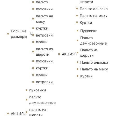
шерсти
пальто
Пальто альпака
пуховики
Пальто на меху
пальто на
меху
Куртки
куртки
Пуховики
Большие
ветровки
размеры
Пальто
плащи
демисезонные
пальто из
Пальто из
АКЦИЯ
шерсти
шерсти
пуховики
Пальто альпака
куртки
Пальто на меху
плащи
Куртки
ветровки
пуховики
пальто
демисезонные
пальто из
АКЦИЯ
шерсти